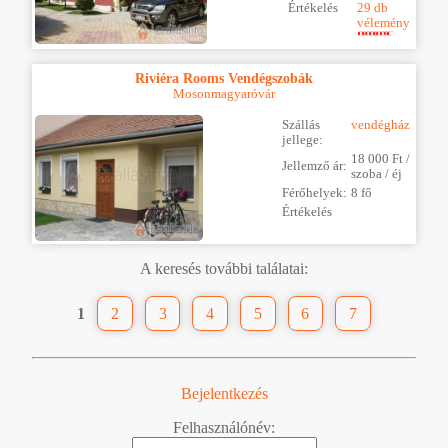
Értékelés
29 db
vélemény
Riviéra Rooms Vendégszobák
Mosonmagyaróvár
Szállás
vendégház
jellege:
18 000 Ft /
Jellemző ár:
szoba / éj
Férőhelyek:
8 fő
Értékelés
A keresés további találatai:
1
2
3
4
5
6
7
Bejelentkezés
Felhasználónév: