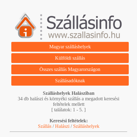
Magyar szálláshelyek
Külföldi szállás
Összes szállás Magyarországon
Szállásadóknak
Szálláshelyek Halásziban
34 db halászi és környéki szállás a megadott keresési
feltételek mellett
[ találatok: 1 - 5. ]
Keresési feltételek:
Szállás
/
Halászi
/
Szálláshelyek