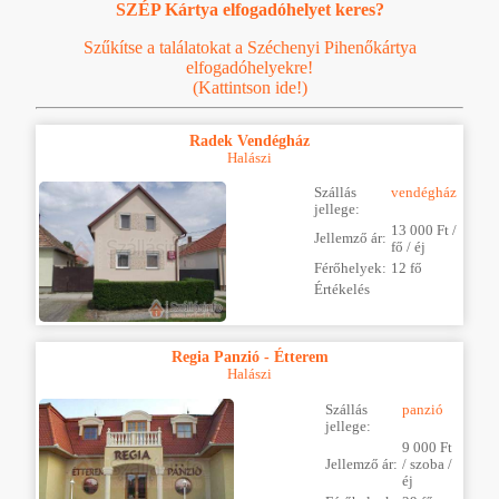
SZÉP Kártya elfogadóhelyet keres?
Szűkítse a találatokat a Széchenyi Pihenőkártya
elfogadóhelyekre!
(Kattintson ide!)
Radek Vendégház
Halászi
Szállás
vendégház
jellege:
13 000 Ft /
Jellemző ár:
fő / éj
Férőhelyek:
12 fő
Értékelés
Regia Panzió - Étterem
Halászi
Szállás
panzió
jellege:
9 000 Ft
Jellemző ár:
/ szoba /
éj