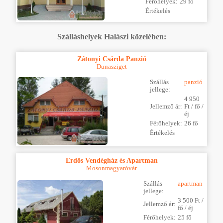
Férőhelyek:
29 fő
Értékelés
Szálláshelyek Halászi közelében:
Zátonyi Csárda Panzió
Dunasziget
Szállás
panzió
jellege:
4 950
Jellemző ár:
Ft / fő /
éj
Férőhelyek:
26 fő
Értékelés
Erdős Vendégház és Apartman
Mosonmagyaróvár
Szállás
apartman
jellege:
3 500 Ft /
Jellemző ár:
fő / éj
Férőhelyek:
25 fő