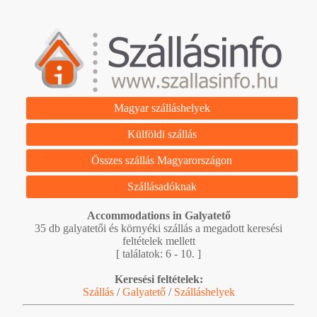
Magyar szálláshelyek
Külföldi szállás
Összes szállás Magyarországon
Szállásadóknak
Accommodations in Galyatető
35 db galyatetői és környéki szállás a megadott keresési
feltételek mellett
[ találatok: 6 - 10. ]
Keresési feltételek:
Szállás
/
Galyatető
/
Szálláshelyek