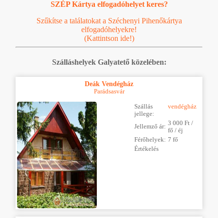
SZÉP Kártya elfogadóhelyet keres?
Szűkítse a találatokat a Széchenyi Pihenőkártya
elfogadóhelyekre!
(Kattintson ide!)
Szálláshelyek Galyatető közelében:
Deák Vendégház
Parádsasvár
Szállás
vendégház
jellege:
3 000 Ft /
Jellemző ár:
fő / éj
Férőhelyek:
7 fő
Értékelés