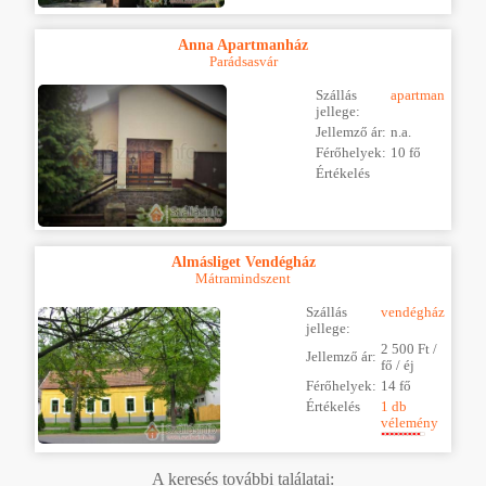
Anna Apartmanház
Parádsasvár
Szállás
apartman
jellege:
Jellemző ár:
n.a.
Férőhelyek:
10 fő
Értékelés
Almásliget Vendégház
Mátramindszent
Szállás
vendégház
jellege:
2 500 Ft /
Jellemző ár:
fő / éj
Férőhelyek:
14 fő
Értékelés
1 db
vélemény
A keresés további találatai: