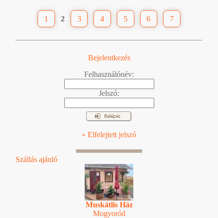
1
2
3
4
5
6
7
Bejelentkezés
Felhasználónév:
Jelszó:
» Elfelejtett jelszó
Szállás ajánló
Muskátlis Ház
Mogyoród