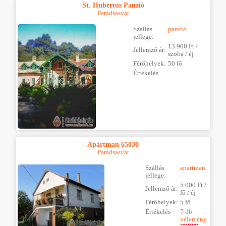
St. Hubertus Panzió
Parádsasvár
Szállás
panzió
jellege:
13 900 Ft /
Jellemző ár:
szoba / éj
Férőhelyek:
50 fő
Értékelés
Apartman 65030
Parádsasvár
Szállás
apartman
jellege:
5 000 Ft /
Jellemző ár:
fő / éj
Férőhelyek:
5 fő
Értékelés
7 db
vélemény