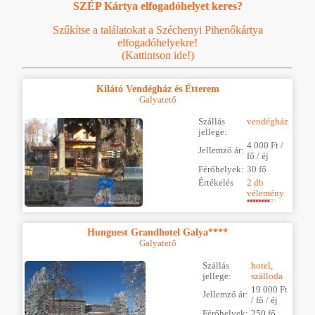
SZÉP Kártya elfogadóhelyet keres?
Szűkítse a találatokat a Széchenyi Pihenőkártya
elfogadóhelyekre!
(Kattintson ide!)
Kilátó Vendégház és Étterem
Galyatető
Szállás
vendégház
jellege:
4 000 Ft /
Jellemző ár:
fő / éj
Férőhelyek:
30 fő
Értékelés
2 db
vélemény
Hunguest Grandhotel Galya****
Galyatető
Szállás
hotel,
jellege:
szálloda
19 000 Ft
Jellemző ár:
/ fő / éj
Férőhelyek:
250 fő