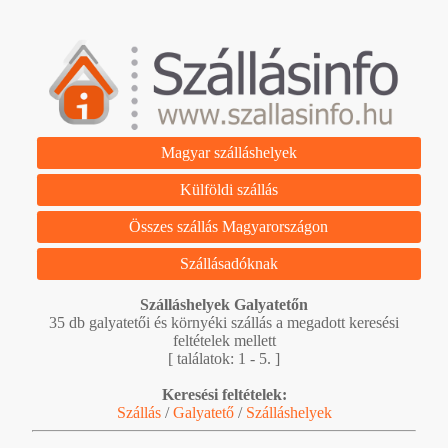
Magyar szálláshelyek
Külföldi szállás
Összes szállás Magyarországon
Szállásadóknak
Szálláshelyek Galyatetőn
35 db galyatetői és környéki szállás a megadott keresési
feltételek mellett
[ találatok: 1 - 5. ]
Keresési feltételek:
Szállás
/
Galyatető
/
Szálláshelyek