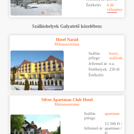
Értékelés
4 db
vélemény
Szálláshelyek Galyatető közelében:
Hotel Narád
Mátraszentimre
Szállás
hotel,
jellege:
szálloda
Jellemző ár:
n.a.
Férőhelyek:
250 fő
Értékelés
Silver Apartman Club Hotel
Mátraszentimre
Szállás
apartman
jellege:
12 590 Ft /
Jellemző ár:
apartman /
éj