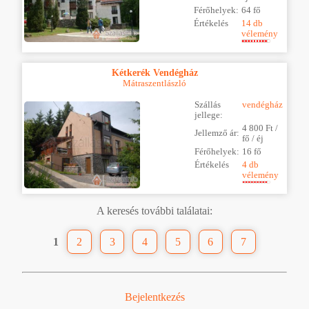
Férőhelyek:
64 fő
Értékelés
14 db
vélemény
Kétkerék Vendégház
Mátraszentlászló
Szállás
vendégház
jellege:
4 800 Ft /
Jellemző ár:
fő / éj
Férőhelyek:
16 fő
Értékelés
4 db
vélemény
A keresés további találatai:
1
2
3
4
5
6
7
Bejelentkezés