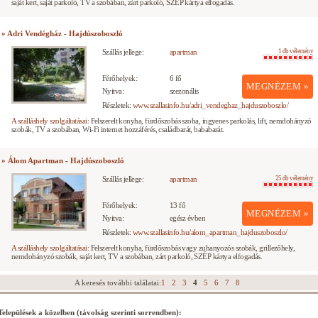
saját kert, saját parkoló, TV a szobában, zárt parkoló, SZÉP kártya elfogadás.
» Adri Vendégház - Hajdúszoboszló
Szállás jellege:
apartman
1 db vélemény
Férőhelyek:
6 fő
MEGNÉZEM »
Nyitva:
szezonális
Részletek:
www.szallasinfo.hu/adri_vendeghaz_hajduszoboszlo/
A szálláshely szolgáltatásai:
Felszerelt konyha, fürdőszobás szoba, ingyenes parkolás, lift, nemdohányzó
szobák, TV a szobában, Wi-Fi internet hozzáférés, családbarát, bababarát.
» Álom Apartman - Hajdúszoboszló
Szállás jellege:
apartman
25 db vélemény
Férőhelyek:
13 fő
MEGNÉZEM »
Nyitva:
egész évben
Részletek:
www.szallasinfo.hu/alom_apartman_hajduszoboszlo/
A szálláshely szolgáltatásai:
Felszerelt konyha, fürdőszobás vagy zuhanyozós szobák, grillezőhely,
nemdohányzó szobák, saját kert, TV a szobában, zárt parkoló, SZÉP kártya elfogadás.
A keresés további találatai:
1
2
3
4
5
6
7
8
Települések a közelben (távolság szerinti sorrendben):