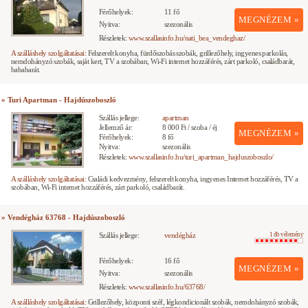
Férőhelyek:
11 fő
MEGNÉZEM »
Nyitva:
szezonális
Részletek:
www.szallasinfo.hu/nati_bea_vendeghaz/
A szálláshely szolgáltatásai:
Felszerelt konyha, fürdőszobás szobák, grillezőhely, ingyenes parkolás,
nemdohányzó szobák, saját kert, TV a szobában, Wi-Fi internet hozzáférés, zárt parkoló, családbarát,
bababarát.
» Turi Apartman - Hajdúszoboszló
Szállás jellege:
apartman
Jellemző ár:
8 000 Ft / szoba / éj
MEGNÉZEM »
Férőhelyek:
8 fő
Nyitva:
szezonális
Részletek:
www.szallasinfo.hu/turi_apartman_hajduszoboszlo/
A szálláshely szolgáltatásai:
Családi kedvezmény, felszerelt konyha, ingyenes Internet hozzáférés, TV a
szobában, Wi-Fi internet hozzáférés, zárt parkoló, családbarát.
» Vendégház 63768 - Hajdúszoboszló
Szállás jellege:
vendégház
1 db vélemény
Férőhelyek:
16 fő
MEGNÉZEM »
Nyitva:
szezonális
Részletek:
www.szallasinfo.hu/63768/
A szálláshely szolgáltatásai:
Grillezőhely, központi széf, légkondicionált szobák, nemdohányzó szobák,