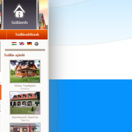
Szállásadóknak
Szállás ajánló
Sétány Vendégház
Alsóörs
Apartmanok Tapolcán
Tapolca