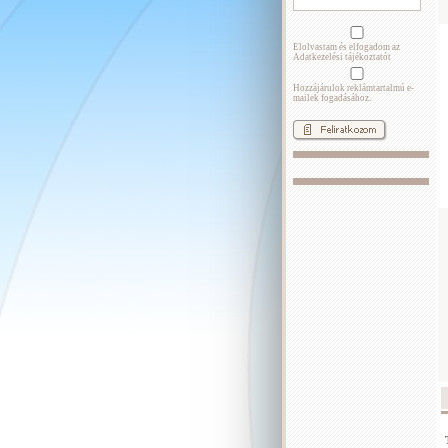
Elolvastam és elfogadom az
Adatkezelési tájékoztatót
Hozzájárulok reklámtartalmú e-
mailek fogadásához.