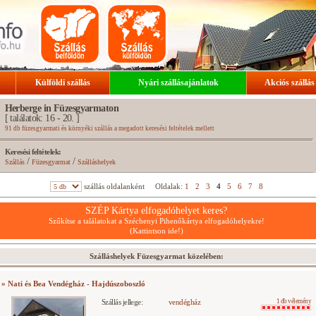
Külföldi szállás
Nyári szállásajánlatok
Akciós szállás
Herberge in Füzesgyarmaton
[ találatok: 16 - 20. ]
91 db füzesgyarmati és környéki szállás a megadott keresési feltételek mellett
Keresési feltételek:
/
/
Szállás
Füzesgyarmat
Szálláshelyek
szállás oldalanként
Oldalak:
1
2
3
4
5
6
7
8
SZÉP Kártya elfogadóhelyet keres?
Szűkítse a találatokat a Széchenyi Pihenőkártya elfogadóhelyekre!
(Kattintson ide!)
Szálláshelyek Füzesgyarmat közelében:
» Nati és Bea Vendégház - Hajdúszoboszló
Szállás jellege:
vendégház
1 db vélemény