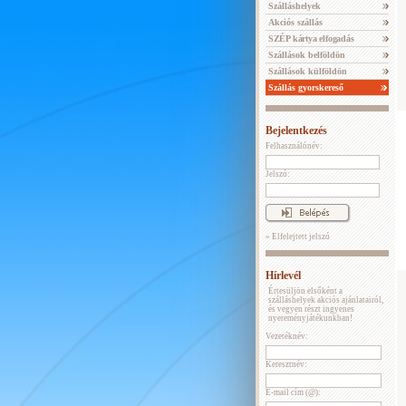
Szálláshelyek
Akciós szállás
SZÉP kártya elfogadás
Szállások belföldön
Szállások külföldön
Szállás gyorskereső
Bejelentkezés
Felhasználónév:
Jelszó:
» Elfelejtett jelszó
Hírlevél
Értesüljön elsőként a
szálláshelyek akciós ajánlatairól,
és vegyen részt ingyenes
nyereményjátékunkban!
Vezetéknév:
Keresztnév:
E-mail cím (@):