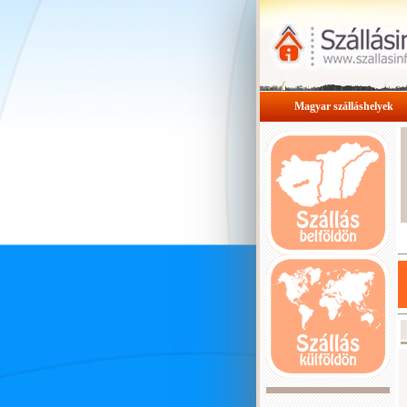
Magyar szálláshelyek