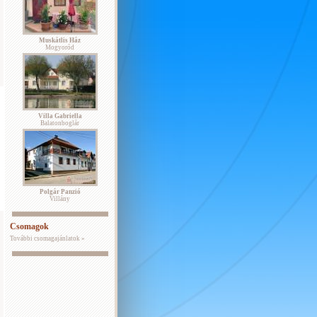
Muskátlis Ház
Mogyoród
Villa Gabriella
Balatonboglár
Polgár Panzió
Villány
Csomagok
További csomagajánlatok »