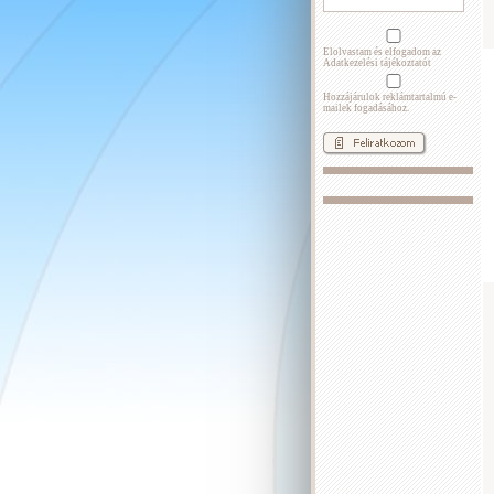
Elolvastam és elfogadom az
Adatkezelési tájékoztatót
Hozzájárulok reklámtartalmú e-
mailek fogadásához.