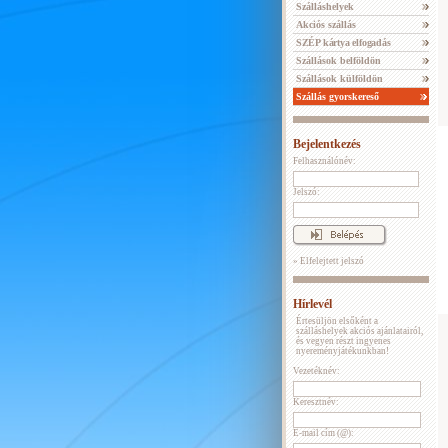
Szálláshelyek
Akciós szállás
SZÉP kártya elfogadás
Szállások belföldön
Szállások külföldön
Szállás gyorskereső
Bejelentkezés
Felhasználónév:
Jelszó:
» Elfelejtett jelszó
Hírlevél
Értesüljön elsőként a
szálláshelyek akciós ajánlatairól,
és vegyen részt ingyenes
nyereményjátékunkban!
Vezetéknév:
Keresztnév:
E-mail cím (@):