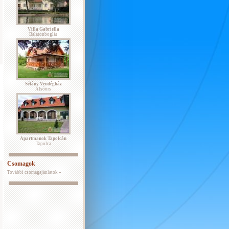
Villa Gabriella
Balatonboglár
Sétány Vendégház
Alsóörs
Apartmanok Tapolcán
Tapolca
Csomagok
További csomagajánlatok »