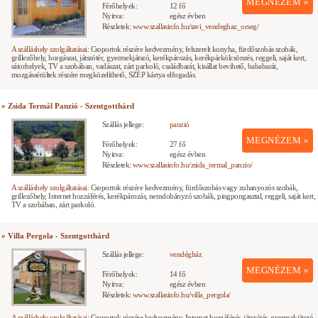
MEGNÉZEM »
Férőhelyek:
12 fő
Nyitva:
egész évben
Részletek:
www.szallasinfo.hu/tavi_vendeghaz_orseg/
A szálláshely szolgáltatásai:
Csoportok részére kedvezmény, felszerelt konyha, fürdőszobás szobák,
grillezőhely, horgászat, játszótér, gyermekjátszó, kerékpározás, kerékpárkölcsönzés, reggeli, saját kert,
sátorhelyek, TV a szobában, vadászat, zárt parkoló, családbarát, kisállat bevihető, bababarát,
mozgássérültek részére megközelíthető, SZÉP kártya elfogadás.
» Zsida Termál Panzió - Szentgotthárd
Szállás jellege:
panzió
MEGNÉZEM »
Férőhelyek:
27 fő
Nyitva:
egész évben
Részletek:
www.szallasinfo.hu/zsida_termal_panzio/
A szálláshely szolgáltatásai:
Csoportok részére kedvezmény, fürdőszobás vagy zuhanyozós szobák,
grillezőhely, Internet hozzáférés, kerékpározás, nemdohányzó szobák, pingpongasztal, reggeli, saját kert,
TV a szobában, zárt parkoló.
» Villa Pergola - Szentgotthárd
Szállás jellege:
vendégház
MEGNÉZEM »
Férőhelyek:
14 fő
Nyitva:
egész évben
Részletek:
www.szallasinfo.hu/villa_pergola/
A szálláshely szolgáltatásai:
Csoportok részére kedvezmény, Internet hozzáférés, játszótér, gyermekjátszó,