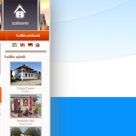
Szállásadóknak
Szállás ajánló
Polgár Panzió
Villány
Muskátlis Ház
Mogyoród