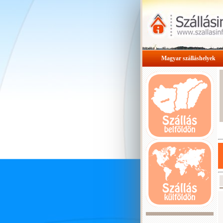
Magyar szálláshelyek