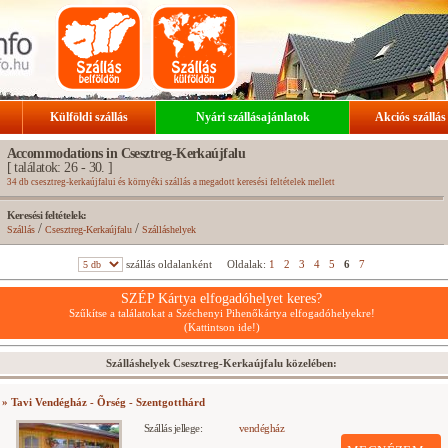
Külföldi szállás
Nyári szállásajánlatok
Akciós szállás
Accommodations in Csesztreg-Kerkaújfalu
[ találatok: 26 - 30. ]
34 db csesztreg-kerkaújfalui és környéki szállás a megadott keresési feltételek mellett
Keresési feltételek:
/
/
Szállás
Csesztreg-Kerkaújfalu
Szálláshelyek
szállás oldalanként
Oldalak:
1
2
3
4
5
6
7
SZÉP Kártya elfogadóhelyet keres?
Szűkítse a találatokat a Széchenyi Pihenőkártya elfogadóhelyekre!
(Kattintson ide!)
Szálláshelyek Csesztreg-Kerkaújfalu közelében:
» Tavi Vendégház - Õrség - Szentgotthárd
Szállás jellege:
vendégház