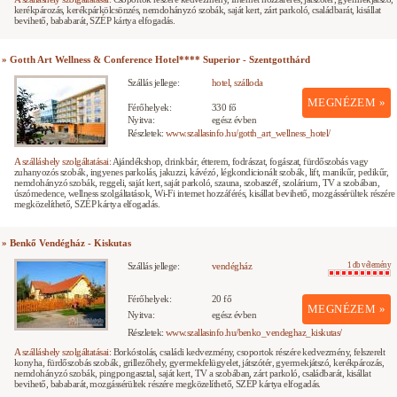
kerékpározás, kerékpárkölcsönzés, nemdohányzó szobák, saját kert, zárt parkoló, családbarát, kisállat
bevihető, bababarát, SZÉP kártya elfogadás.
» Gotth Art Wellness & Conference Hotel**** Superior - Szentgotthárd
Szállás jellege:
hotel, szálloda
MEGNÉZEM »
Férőhelyek:
330 fő
Nyitva:
egész évben
Részletek:
www.szallasinfo.hu/gotth_art_wellness_hotel/
A szálláshely szolgáltatásai:
Ajándékshop, drinkbár, étterem, fodrászat, fogászat, fürdőszobás vagy
zuhanyozós szobák, ingyenes parkolás, jakuzzi, kávézó, légkondicionált szobák, lift, manikűr, pedikűr,
nemdohányzó szobák, reggeli, saját kert, saját parkoló, szauna, szobaszéf, szolárium, TV a szobában,
úszómedence, wellness szolgáltatások, Wi-Fi internet hozzáférés, kisállat bevihető, mozgássérültek részére
megközelíthető, SZÉP kártya elfogadás.
» Benkő Vendégház - Kiskutas
Szállás jellege:
vendégház
1 db vélemény
Férőhelyek:
20 fő
MEGNÉZEM »
Nyitva:
egész évben
Részletek:
www.szallasinfo.hu/benko_vendeghaz_kiskutas/
A szálláshely szolgáltatásai:
Borkóstolás, családi kedvezmény, csoportok részére kedvezmény, felszerelt
konyha, fürdőszobás szobák, grillezőhely, gyermekfelügyelet, játszótér, gyermekjátszó, kerékpározás,
nemdohányzó szobák, pingpongasztal, saját kert, TV a szobában, zárt parkoló, családbarát, kisállat
bevihető, bababarát, mozgássérültek részére megközelíthető, SZÉP kártya elfogadás.