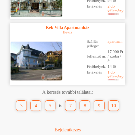
Férőhelyek:
94 fő
Értékelés
2 db
vélemény
Kék Villa Apartmanház
Hévíz
Szállás
apartman
jellege:
17 900 Ft
Jellemző ár:
/ szoba /
éj
Férőhelyek:
14 fő
Értékelés
1 db
vélemény
A keresés további találatai:
3
4
5
6
7
8
9
10
Bejelentkezés