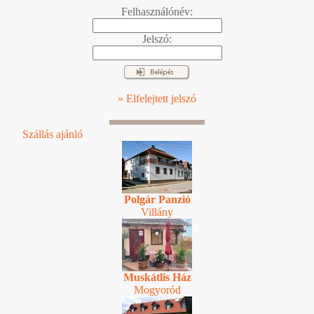
Felhasználónév:
Jelszó:
» Elfelejtett jelszó
Szállás ajánló
Polgár Panzió
Villány
Muskátlis Ház
Mogyoród