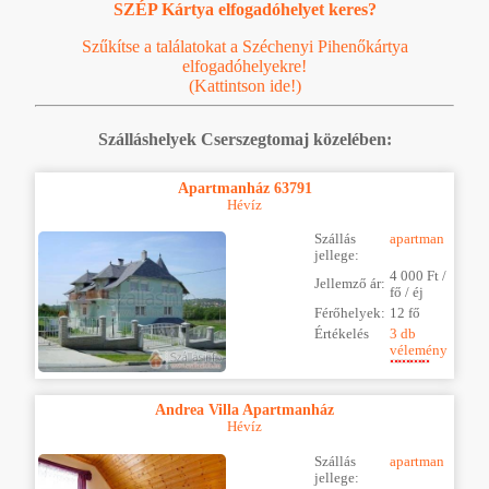
SZÉP Kártya elfogadóhelyet keres?
Szűkítse a találatokat a Széchenyi Pihenőkártya
elfogadóhelyekre!
(Kattintson ide!)
Szálláshelyek Cserszegtomaj közelében:
Apartmanház 63791
Hévíz
Szállás
apartman
jellege:
4 000 Ft /
Jellemző ár:
fő / éj
Férőhelyek:
12 fő
Értékelés
3 db
vélemény
Andrea Villa Apartmanház
Hévíz
Szállás
apartman
jellege: