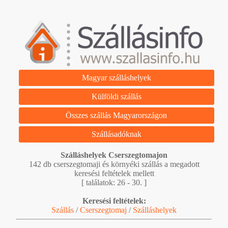
Magyar szálláshelyek
Külföldi szállás
Összes szállás Magyarországon
Szállásadóknak
Szálláshelyek Cserszegtomajon
142 db cserszegtomaji és környéki szállás a megadott
keresési feltételek mellett
[ találatok: 26 - 30. ]
Keresési feltételek:
Szállás
/
Cserszegtomaj
/
Szálláshelyek