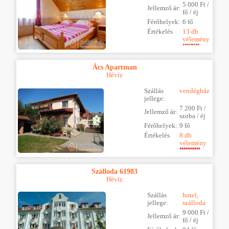
5 000 Ft /
Jellemző ár:
fő / éj
Férőhelyek:
6 fő
Értékelés
13 db
vélemény
Ács Apartman
Hévíz
Szállás
vendégház
jellege:
7 200 Ft /
Jellemző ár:
szoba / éj
Férőhelyek:
9 fő
Értékelés
8 db
vélemény
Szálloda 61983
Hévíz
Szállás
hotel,
jellege:
szálloda
9 000 Ft /
Jellemző ár:
fő / éj