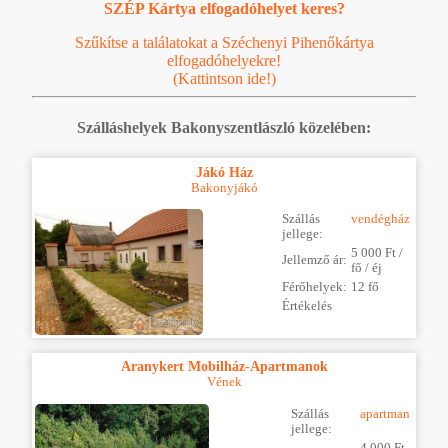
SZÉP Kártya elfogadóhelyet keres?
Szűkítse a találatokat a Széchenyi Pihenőkártya
elfogadóhelyekre!
(Kattintson ide!)
Szálláshelyek Bakonyszentlászló közelében:
Jákó Ház
Bakonyjákó
Szállás
vendégház
jellege:
5 000 Ft /
Jellemző ár:
fő / éj
Férőhelyek:
12 fő
Értékelés
Aranykert Mobilház-Apartmanok
Vének
Szállás
apartman
jellege:
4 000 Ft