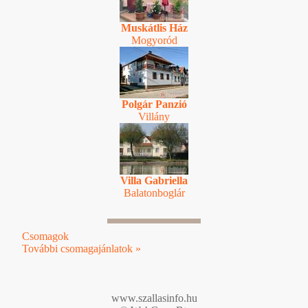
Muskátlis Ház
Mogyoród
Polgár Panzió
Villány
Villa Gabriella
Balatonboglár
Csomagok
További csomagajánlatok »
www.szallasinfo.hu