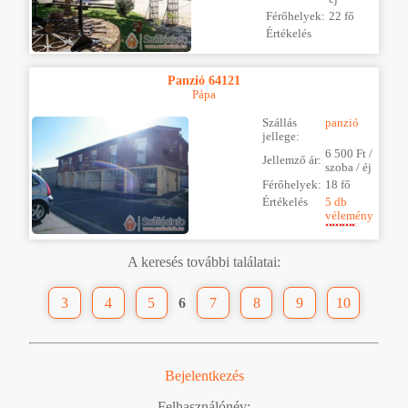
Férőhelyek:
22 fő
Értékelés
Panzió 64121
Pápa
Szállás
panzió
jellege:
6 500 Ft /
Jellemző ár:
szoba / éj
Férőhelyek:
18 fő
Értékelés
5 db
vélemény
A keresés további találatai:
3
4
5
6
7
8
9
10
Bejelentkezés
Felhasználónév: