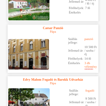
Jellemző ár:
/ fő / éj
Férőhelyek:
7 fő
Értékelés
Caesar Panzió
Pápa
Szállás
panzió
jellege:
10 500 Ft
Jellemző ár:
/ szoba /
éj
Férőhelyek:
14 fő
Értékelés
3 db
vélemény
Edvy Malom Fogadó és Barokk Udvarház
Pápa
Szállás
fogadó
jellege:
9 500 Ft
Jellemző ár:
/ szoba /
éj