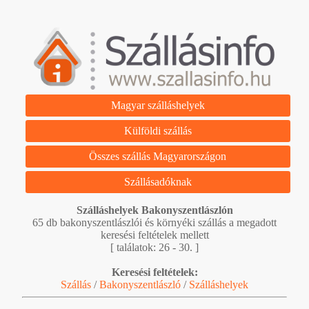
Magyar szálláshelyek
Külföldi szállás
Összes szállás Magyarországon
Szállásadóknak
Szálláshelyek Bakonyszentlászlón
65 db bakonyszentlászlói és környéki szállás a megadott
keresési feltételek mellett
[ találatok: 26 - 30. ]
Keresési feltételek:
Szállás
/
Bakonyszentlászló
/
Szálláshelyek