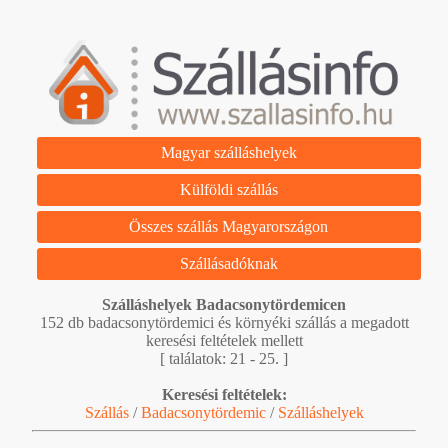
Magyar szálláshelyek
Külföldi szállás
Összes szállás Magyarországon
Szállásadóknak
Szálláshelyek Badacsonytördemicen
152 db badacsonytördemici és környéki szállás a megadott
keresési feltételek mellett
[ találatok: 21 - 25. ]
Keresési feltételek:
Szállás
/
Badacsonytördemic
/
Szálláshelyek