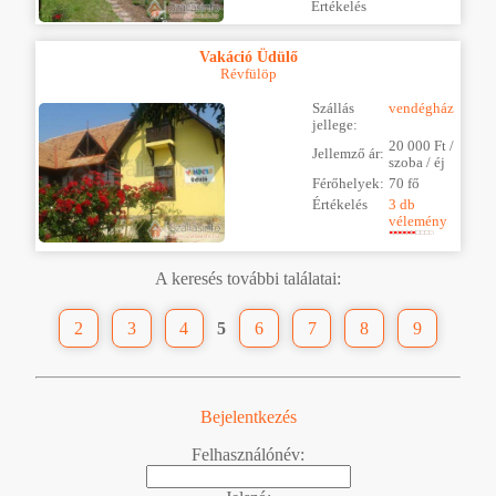
Értékelés
Vakáció Üdülő
Révfülöp
Szállás
vendégház
jellege:
20 000 Ft /
Jellemző ár:
szoba / éj
Férőhelyek:
70 fő
Értékelés
3 db
vélemény
A keresés további találatai:
2
3
4
5
6
7
8
9
Bejelentkezés
Felhasználónév: