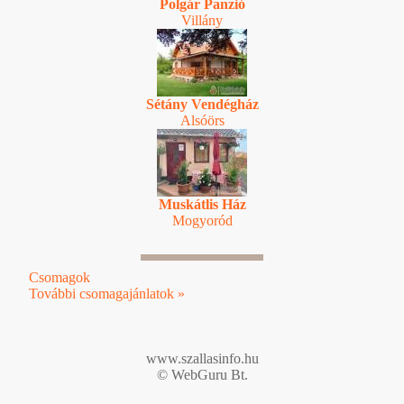
Polgár Panzió
Villány
Sétány Vendégház
Alsóörs
Muskátlis Ház
Mogyoród
Csomagok
További csomagajánlatok »
www.szallasinfo.hu
© WebGuru Bt.