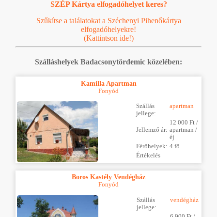
SZÉP Kártya elfogadóhelyet keres?
Szűkítse a találatokat a Széchenyi Pihenőkártya
elfogadóhelyekre!
(Kattintson ide!)
Szálláshelyek Badacsonytördemic közelében:
Kamilla Apartman
Fonyód
Szállás
apartman
jellege:
12 000 Ft /
Jellemző ár:
apartman /
éj
Férőhelyek:
4 fő
Értékelés
Boros Kastély Vendégház
Fonyód
Szállás
vendégház
jellege:
6 900 Ft /