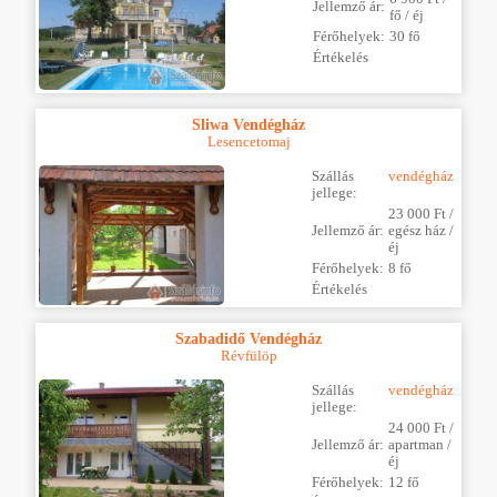
Jellemző ár:
fő / éj
Férőhelyek:
30 fő
Értékelés
Sliwa Vendégház
Lesencetomaj
Szállás
vendégház
jellege:
23 000 Ft /
Jellemző ár:
egész ház /
éj
Férőhelyek:
8 fő
Értékelés
Szabadidő Vendégház
Révfülöp
Szállás
vendégház
jellege:
24 000 Ft /
Jellemző ár:
apartman /
éj
Férőhelyek:
12 fő