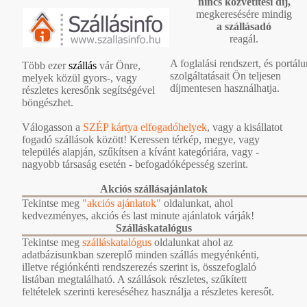
nincs közvetítési díj,
megkeresésére mindig
a szállásadó
reagál.
A foglalási rendszert, és portál
Több ezer
szállás
vár Önre,
szolgáltatásait Ön teljesen
melyek közül gyors-, vagy
díjmentesen használhatja.
részletes keresőnk segítségével
böngészhet.
Válogasson a
SZÉP kártya elfogadóhelyek
, vagy a kisállatot
fogadó szállások között! Keressen térkép, megye, vagy
település alapján, szűkítsen a kívánt kategóriára, vagy -
nagyobb társaság esetén - befogadóképesség szerint.
Akciós szállásajánlatok
Tekintse meg
"akciós ajánlatok"
oldalunkat, ahol
kedvezményes, akciós és last minute ajánlatok várják!
Szálláskatalógus
Tekintse meg
szálláskatalógus
oldalunkat ahol az
adatbázisunkban szereplő minden szállás megyénkénti,
illetve régiónkénti rendszerezés szerint is, összefoglaló
listában megtalálható. A szállások részletes, szűkített
feltételek szerinti kereséséhez használja a részletes keresőt.