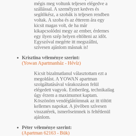
mégis meg voltunk teljesen elégedve a
szállással. A személyzet kedves és
segítõkész, a szobák is teljesen rendben
voltak. A szoba és az étterem ára egy
kicsit magas volt, de ha már
kikapcsolódni megy az ember, érdemes
egy ilyen szép helyen eltölteni az idõt.
Egyszóval megérte itt megszállni,
szívesen ajánlom másnak is!
Krisztina véleménye szerint:
(Yowan Apartmanház - Hévíz)
Kicsit bizalmatlanul választottam ezt a
megoldást. A YOWAN apartman
szolgáltatásával várakozáson felül
elégedett vagyok. Emberileg, technikailag
úgy érzem a maximumot kaptam.
Köszönöm vendéglátóimnak az itt töltött
kellemes napokat. A jövõben szívesen
visszatérek, ismerõseimnek is feltétlenül
ajánlom.
Péter véleménye szerint:
(Apartman 62163 - Bük)