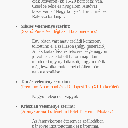
csak Jósvafõn (kb 15-20 perc séta) van.
Cserébe béke és nyugalom. Autóval
közel van a "Nagy könyv", Hucul ménes,
Rákóczi barlang...
Miklós véleménye szerint:
(Szabó Pince Vendégház - Balatonederics)
Egy régen várt nagy családi karácsony
töltöttünk el a szálláson (négy generáció).
A ház kialakítása és felszereltsége nagyon
jó volt és az eltöltött három nap után
mindenki úgy nyilatkozott, hogy remélik
még lesz alkalmuk ismét eltölteni pár
napot a szálláson.
Tamás véleménye szerint:
(Premium Apartmanház - Budapest 13. (XIII.) kerület)
Nagyon elégedett vagyok!
Krisztián véleménye szerint:
(Aranykorona Történelmi Hotel-Étterem - Miskolc)
Az Aranykorona étterem és szállodában
bár rövid idõt töltöttünk el párommal,