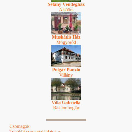
Sétány Vendégház
Alsóörs
Muskátlis Ház
Mogyoród
Polgár Panzió
Villány
Villa Gabriella
Balatonboglár
Csomagok
További csomagajánlatok »