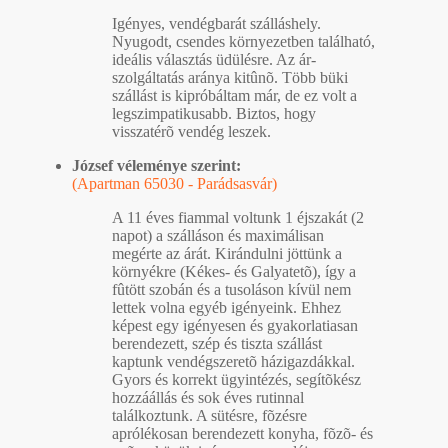
Igényes, vendégbarát szálláshely.
Nyugodt, csendes környezetben található,
ideális választás üdülésre. Az ár-
szolgáltatás aránya kitûnõ. Több büki
szállást is kipróbáltam már, de ez volt a
legszimpatikusabb. Biztos, hogy
visszatérõ vendég leszek.
József véleménye szerint:
(Apartman 65030 - Parádsasvár)
A 11 éves fiammal voltunk 1 éjszakát (2
napot) a szálláson és maximálisan
megérte az árát. Kirándulni jöttünk a
környékre (Kékes- és Galyatetõ), így a
fûtött szobán és a tusoláson kívül nem
lettek volna egyéb igényeink. Ehhez
képest egy igényesen és gyakorlatiasan
berendezett, szép és tiszta szállást
kaptunk vendégszeretõ házigazdákkal.
Gyors és korrekt ügyintézés, segítõkész
hozzáállás és sok éves rutinnal
találkoztunk. A sütésre, fõzésre
aprólékosan berendezett konyha, fõzõ- és