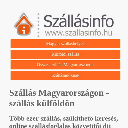
Magyar szálláshelyek
Külföldi szállás
Összes szállás Magyarországon
Szállásadóknak
Szállás Magyarországon -
szállás külföldön
Több ezer szállás, szűkíthető keresés,
online szállásfoglalás közvetítői díj