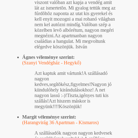
viszont valóban azt kapja a vendég amit
lát az ismertetõn. Mi gyalog tettük meg az
fúrdõhõz naponta az utat kis gyerekel és
kell enyit mozogni a mai rohanó világban
nem kel autózni mindíg.Valóban szép a
közelben levõ albórétum, nagyon megéri
megnézni.Az apartmanban nagyon
családias a hangulat. Mi megvoltunk
elégedve köszönjük. István
Ágnes véleménye szerint:
(Szanyi Vendégház - Hegykő)
Azt kaptuk amit vártunk!A szállásadó
nagyon
kedves,segítõkész,figyelmes!Nagyon jó
kiindulóhely kirándulásokhoz! A net
nagyon lassú :-)!Tiszta,igényes tuti kis
szállás!Azt hiszem máskor is
megyünk!!!!Köszönjük!
Margit véleménye szerint:
(Harangvirág 36 Apartman - Kismaros)
A szállásadók nagyon nagyon kedvesek