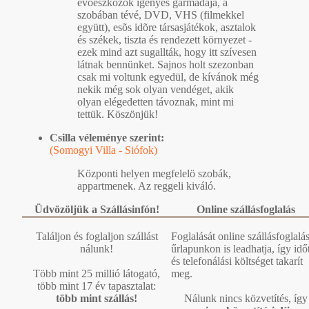
evõeszközök igényes garmadája, a
szobában tévé, DVD, VHS (filmekkel
együtt), esõs idõre társasjátékok, asztalok
és székek, tiszta és rendezett környezet -
ezek mind azt sugallták, hogy itt szívesen
látnak bennünket. Sajnos holt szezonban
csak mi voltunk egyedül, de kívánok még
nekik még sok olyan vendéget, akik
olyan elégedetten távoznak, mint mi
tettük. Köszönjük!
Csilla véleménye szerint:
(Somogyi Villa - Siófok)
Központi helyen megfelelö szobák,
appartmenek. Az reggeli kiváló.
Üdvözöljük a Szállásinfón!
Online szállásfoglalás
Találjon és foglaljon szállást
Foglalását online szállásfoglalás
nálunk!
űrlapunkon is leadhatja, így idő
és telefonálási költséget takarít
Több mint 25 millió látogató,
meg.
több mint 17 év tapasztalat:
több mint szállás!
Nálunk nincs közvetítés, így