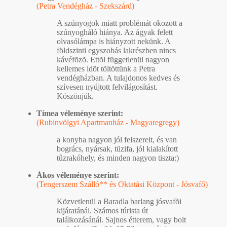
(Petra Vendégház - Szekszárd)
A szúnyogok miatt problémát okozott a
szúnyogháló hiánya. Az ágyak felett
olvasólámpa is hiányzott nekünk. A
földszinti egyszobás lakrészben nincs
kávéfõzõ. Ettõl függetlenül nagyon
kellemes idõt töltöttünk a Petra
vendégházban. A tulajdonos kedves és
szívesen nyújtott felvilágosítást.
Köszönjük.
Tímea véleménye szerint:
(Rubinvölgyi Apartmanház - Magyaregregy)
a konyha nagyon jól felszerelt, és van
bogrács, nyársak, tüzifa, jól kialakított
tûzrakóhely, és minden nagyon tiszta:)
Ákos véleménye szerint:
(Tengerszem Szálló** és Oktatási Központ - Jósvafő)
Közvetlenül a Baradla barlang jósvafõi
kijáratánál. Számos túrista út
találkozásánál. Sajnos étterem, vagy bolt