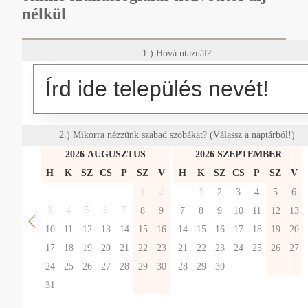
nélkül
1.) Hová utaznál?
2.) Mikorra nézzünk szabad szobákat? (Válassz a naptárból!)
2026 AUGUSZTUS
2026 SZEPTEMBER
H
K
SZ
CS
P
SZ
V
H
K
SZ
CS
P
SZ
V
1
2
1
2
3
4
5
6
3
4
5
6
7
8
9
7
8
9
10
11
12
13
10
11
12
13
14
15
16
14
15
16
17
18
19
20
17
18
19
20
21
22
23
21
22
23
24
25
26
27
24
25
26
27
28
29
30
28
29
30
31