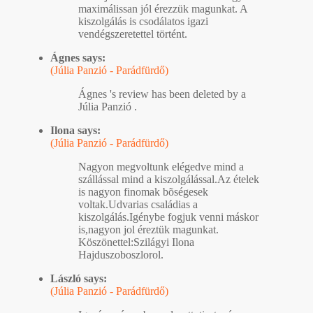
maximálissan jól érezzük magunkat. A
kiszolgálás is csodálatos igazi
vendégszeretettel történt.
Ágnes says:
(Júlia Panzió - Parádfürdő)
Ágnes 's review has been deleted by a
Júlia Panzió .
Ilona says:
(Júlia Panzió - Parádfürdő)
Nagyon megvoltunk elégedve mind a
szállással mind a kiszolgálással.Az ételek
is nagyon finomak bõségesek
voltak.Udvarias családias a
kiszolgálás.Igénybe fogjuk venni máskor
is,nagyon jol éreztük magunkat.
Köszönettel:Szilágyi Ilona
Hajduszoboszlorol.
László says:
(Júlia Panzió - Parádfürdő)