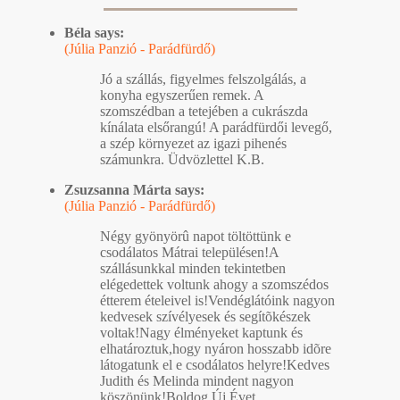
Béla says:
(Júlia Panzió - Parádfürdő)
Jó a szállás, figyelmes felszolgálás, a
konyha egyszerűen remek. A
szomszédban a tetejében a cukrászda
kínálata elsőrangú! A parádfürdői levegő,
a szép környezet az igazi pihenés
számunkra. Üdvözlettel K.B.
Zsuzsanna Márta says:
(Júlia Panzió - Parádfürdő)
Négy gyönyörû napot töltöttünk e
csodálatos Mátrai településen!A
szállásunkkal minden tekintetben
elégedettek voltunk ahogy a szomszédos
étterem ételeivel is!Vendéglátóink nagyon
kedvesek szívélyesek és segítõkészek
voltak!Nagy élményeket kaptunk és
elhatároztuk,hogy nyáron hosszabb idõre
látogatunk el e csodálatos helyre!Kedves
Judith és Melinda mindent nagyon
köszönünk!Boldog Új Évet