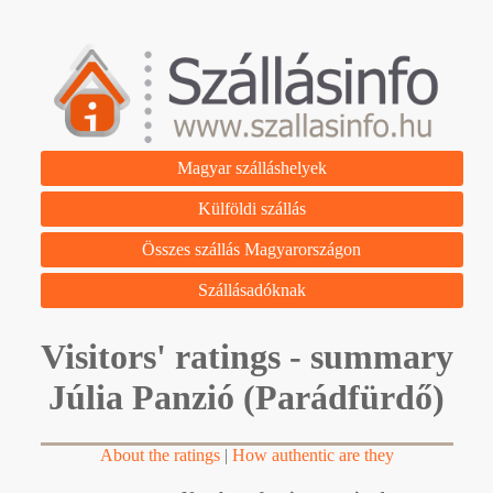
Magyar szálláshelyek
Külföldi szállás
Összes szállás Magyarországon
Szállásadóknak
Visitors' ratings - summary
Júlia Panzió (Parádfürdő)
About the ratings
|
How authentic are they