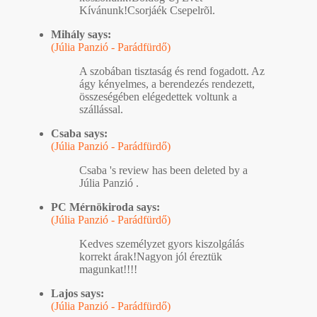
Kívánunk!Csorjáék Csepelrõl.
Mihály says:
(Júlia Panzió - Parádfürdő)
A szobában tisztaság és rend fogadott. Az
ágy kényelmes, a berendezés rendezett,
összeségében elégedettek voltunk a
szállással.
Csaba says:
(Júlia Panzió - Parádfürdő)
Csaba 's review has been deleted by a
Júlia Panzió .
PC Mérnökiroda says:
(Júlia Panzió - Parádfürdő)
Kedves személyzet gyors kiszolgálás
korrekt árak!Nagyon jól éreztük
magunkat!!!!
Lajos says:
(Júlia Panzió - Parádfürdő)