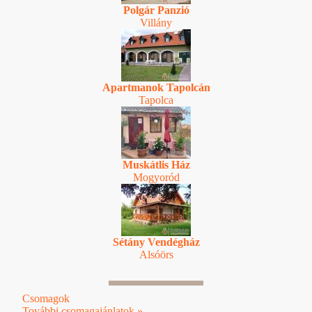
Polgár Panzió
Villány
Apartmanok Tapolcán
Tapolca
Muskátlis Ház
Mogyoród
Sétány Vendégház
Alsóörs
Csomagok
További csomagajánlatok »