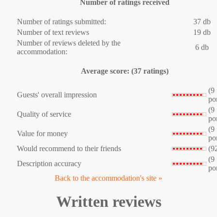
Number of ratings received
Number of ratings submitted:
37 db
Number of text reviews
19 db
Number of reviews deleted by the
6 db
accommodation:
Average score: (37 ratings)
(9
Guests' overall impression
po
(9
Quality of service
po
(9
Value for money
po
Would recommend to their friends
(9
(9
Description accuracy
po
Back to the accommodation's site »
Written reviews