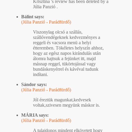
Krisztina 's review has been deleted by a
Júlia Panzió .
Bálint says:
(Júlia Panzió - Parádfürdő)
Viszonylag olcsó a szállás,
szállóvendégeknek kedvezményes a
reggeli és vacsora menü a helyi
étteremben. Tökéletes helyszín ahhoz,
hogy az egész napos kirándulás után
álomra hajtsuk a fejünket itt, majd
másnap reggel, tükörtojással vagy
bundáskenyérrel és kávéval tudunk
indítani.
Sándor says:
(Júlia Panzió - Parádfürdő)
Jól éreztük magunkat,kedvesek
voltak,szivesen megyünk máskor is.
MÁRIA says:
(Júlia Panzió - Parádfürdő)
A tulajdonos mindent elkövetett hogy