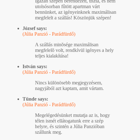
Igazán szépen berendezett, tiszta, és nem
utolsósorban fûtött apartman várt
bennünket, az igényeinknek maximálisan
megfelelt a szállás! Köszönjük szépen!
József says:
(Júlia Panzió - Parádfürdő)
A szállás minõsége maximálisan
megfelelõ volt, rendkívül igényes a hely
teljes kialakítása!
István says:
(Júlia Panzió - Parádfürdő)
Nincs különösebb megjegyzésem,
nagyjából azt kaptam, amit vártam.
Tünde says:
(Júlia Panzió - Parádfürdő)
Megelégedésünket mutatja az is, hogy
télen ismét ellátogatunk erre a szép
helyre, és szintén a Júlia Panzióban
szállunk meg.