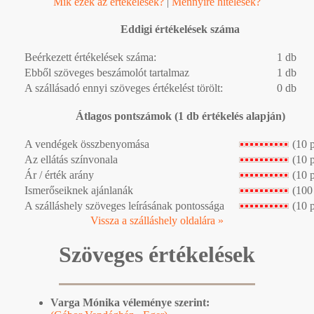
Mik ezek az értékelések?
|
Mennyire hitelesek?
Eddigi értékelések száma
Beérkezett értékelések száma:
1 db
Ebből szöveges beszámolót tartalmaz
1 db
A szállásadó ennyi szöveges értékelést törölt:
0 db
Átlagos pontszámok (1 db értékelés alapján)
A vendégek összbenyomása
(10 
Az ellátás színvonala
(10 
Ár / érték arány
(10 
Ismerőseiknek ajánlanák
(100
A szálláshely szöveges leírásának pontossága
(10 
Vissza a szálláshely oldalára »
Szöveges értékelések
Varga Mónika véleménye szerint: