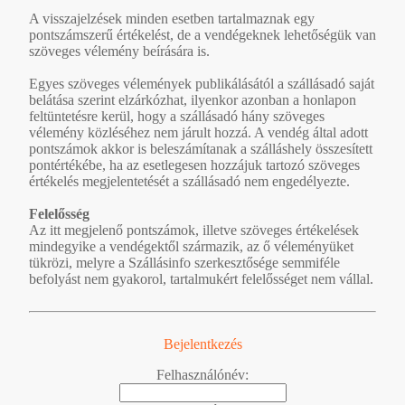
A visszajelzések minden esetben tartalmaznak egy
pontszámszerű értékelést, de a vendégeknek lehetőségük van
szöveges vélemény beírására is.
Egyes szöveges vélemények publikálásától a szállásadó saját
belátása szerint elzárkózhat, ilyenkor azonban a honlapon
feltüntetésre kerül, hogy a szállásadó hány szöveges
vélemény közléséhez nem járult hozzá. A vendég által adott
pontszámok akkor is beleszámítanak a szálláshely összesített
pontértékébe, ha az esetlegesen hozzájuk tartozó szöveges
értékelés megjelentetését a szállásadó nem engedélyezte.
Felelősség
Az itt megjelenő pontszámok, illetve szöveges értékelések
mindegyike a vendégektől származik, az ő véleményüket
tükrözi, melyre a Szállásinfo szerkesztősége semmiféle
befolyást nem gyakorol, tartalmukért felelősséget nem vállal.
Bejelentkezés
Felhasználónév: