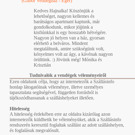
(Gábor Vendégház - Eger)
Kedves Hajnalka! Köszönjük a
lehetõséget, nagyon kellemes és
barátságos apartmant kaptunk, már
gondolkodunk, mikor jöjjünk a
kisfiúnkkal is egy hosszabb hétvégére.
Nagyon jó helyen van a ház, gyorsan
elérhetõ a belváros. Mindent
megtaláltunk, amire szükségünk volt,
kényelmes volt az ágy, a kávénak nagyon
örültünk. :) Jövünk még! Mónika és
Krisztián
Tudnivalók a vendégek véleményeiről
Ezen oldalunk célja, hogy az internetezők a Szállásinfo
honlap látogatóinak véleménye, illetve személyes
tapasztalata segítségével, független forrásból is
tájékozódhassanak a szálláshelyeket illetően.
Hitelesség
A hitelesség érdekében erre az oldalra kizárólag azon
internetezők küldhetik be véleményüket, akik a Szállásinfo
rendszerén keresztül foglaltak szállást az adott szálláshelyen,
és foglalásuk megvalósult.