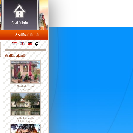
Szállásadóknak
Szállás ajánló
Muskátlis Ház
Mogyoród
Villa Gabriella
Balatonboglár