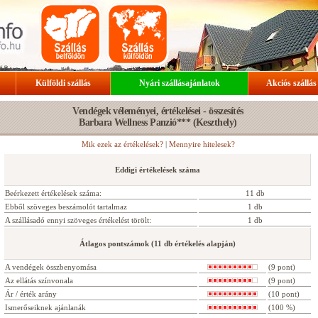
Külföldi szállás
Nyári szállásajánlatok
Akciós szállás
Vendégek véleményei, értékelései - összesítés
Barbara Wellness Panzió*** (Keszthely)
Mik ezek az értékelések?
|
Mennyire hitelesek?
Eddigi értékelések száma
Beérkezett értékelések száma:
11 db
Ebből szöveges beszámolót tartalmaz
1 db
A szállásadó ennyi szöveges értékelést törölt:
1 db
Átlagos pontszámok (11 db értékelés alapján)
A vendégek összbenyomása
(9 pont)
Az ellátás színvonala
(9 pont)
Ár / érték arány
(10 pont)
Ismerőseiknek ajánlanák
(100 %)