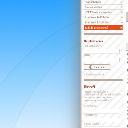
Szálláshelyek
Akciós szállás
SZÉP kártya elfogadás
Szállások belföldön
Szállások külföldön
Szállás gyorskereső
Bejelentkezés
Felhasználónév:
Jelszó:
» Elfelejtett jelszó
Hírlevél
Értesüljön elsőként a
szálláshelyek akciós ajánlatairól,
és vegyen részt ingyenes
nyereményjátékunkban!
Vezetéknév:
Keresztnév:
E-mail cím (@):