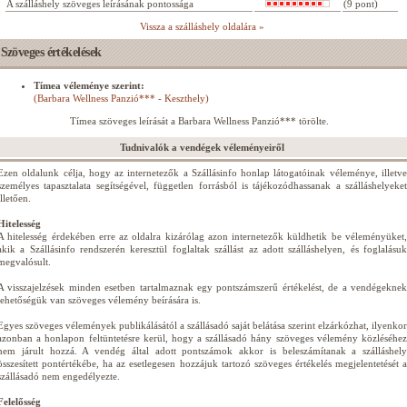
A szálláshely szöveges leírásának pontossága
(9 pont)
Vissza a szálláshely oldalára »
Szöveges értékelések
Tímea véleménye szerint:
(Barbara Wellness Panzió*** - Keszthely)
Tímea szöveges leírását a Barbara Wellness Panzió*** törölte.
Tudnivalók a vendégek véleményeiről
Ezen oldalunk célja, hogy az internetezők a Szállásinfo honlap látogatóinak véleménye, illetve
személyes tapasztalata segítségével, független forrásból is tájékozódhassanak a szálláshelyeket
illetően.
Hitelesség
A hitelesség érdekében erre az oldalra kizárólag azon internetezők küldhetik be véleményüket,
akik a Szállásinfo rendszerén keresztül foglaltak szállást az adott szálláshelyen, és foglalásuk
megvalósult.
A visszajelzések minden esetben tartalmaznak egy pontszámszerű értékelést, de a vendégeknek
lehetőségük van szöveges vélemény beírására is.
Egyes szöveges vélemények publikálásától a szállásadó saját belátása szerint elzárkózhat, ilyenkor
azonban a honlapon feltüntetésre kerül, hogy a szállásadó hány szöveges vélemény közléséhez
nem járult hozzá. A vendég által adott pontszámok akkor is beleszámítanak a szálláshely
összesített pontértékébe, ha az esetlegesen hozzájuk tartozó szöveges értékelés megjelentetését a
szállásadó nem engedélyezte.
Felelősség