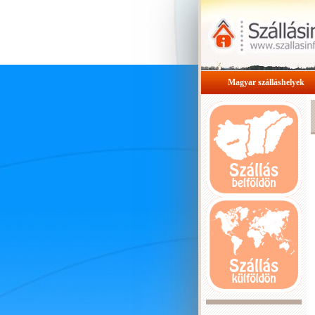
Magyar szálláshelyek