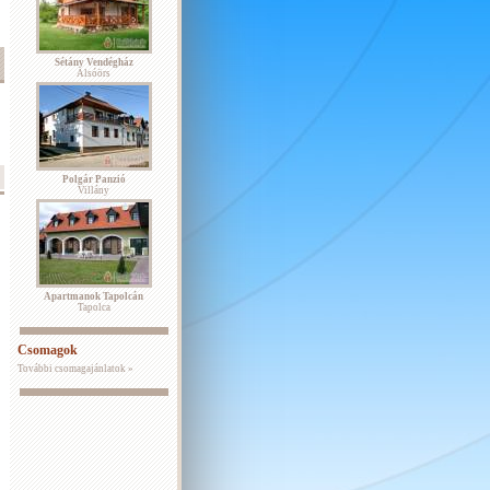
Sétány Vendégház
Alsóörs
Polgár Panzió
Villány
Apartmanok Tapolcán
Tapolca
Csomagok
További csomagajánlatok »