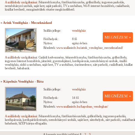
A szálláshely szolgáltatásai:
Felszerelt konyha, fürdőszobás szoba, grillezőhely, ingyenes parkolás,
nemdohányzó szobák, saját kert, saját parkoló, TV a szobában, Wi-Fi internet hozzáférés, családbarát,
kisállat bevihető, mozgássérültek részére megközelíthető.
» Arink Vendégház - Mecseknádasd
Szállás jellege:
vendégház
MEGNÉZEM »
Férőhelyek:
8 fő
Nyitva:
egész évben
Részletek:
www.szallasinfo.hu/arink_vendeghaz_mecseknadasd/
A szálláshely szolgáltatásai:
Családi kedvezmény, felszerelt konyha, fürdőszobás szoba, grillezőhely,
ingyenes Internet hozzáférés, játszótér, gyermekjátszó, kerékpározás, nemdohányzó szobák, önálló
vendégház, rádió a szobában, saját kert, TV a szobában, úszómedence, zárt parkoló, családbarát, kisállat
bevihető, bababarát.
» Kápolnás Vendégház - Báta
Szállás jellege:
vendégház
MEGNÉZEM »
Férőhelyek:
14 fő
Nyitva:
egész évben
Részletek:
www.szallasinfo.hu/kapolnas_vendeghaz/
A szálláshely szolgáltatásai:
Felszerelt konyha, fürdőszobás szobák, grillezőhely, ingyenes parkolás,
kerékpározás, kerékpárkölcsönzés, nemdohányzó szobák, saját kert, sátorhelyek, zárt parkoló, családbarát
bababarát, SZÉP kártya elfogadás.
A keresés további találatai:
1
2
3