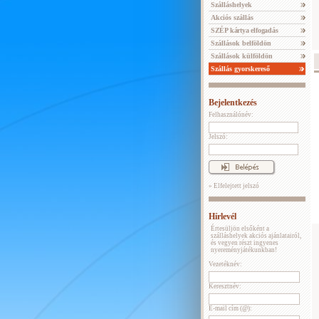
Szálláshelyek
Akciós szállás
SZÉP kártya elfogadás
Szállások belföldön
Szállások külföldön
Szállás gyorskereső
Bejelentkezés
Felhasználónév:
Jelszó:
» Elfelejtett jelszó
Hírlevél
Értesüljön elsőként a
szálláshelyek akciós ajánlatairól,
és vegyen részt ingyenes
nyereményjátékunkban!
Vezetéknév:
Keresztnév:
E-mail cím (@):