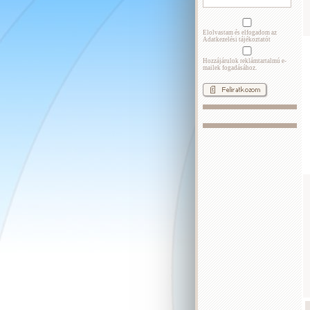
Elolvastam és elfogadom az
Adatkezelési tájékoztatót
Hozzájárulok reklámtartalmú e-
mailek fogadásához.