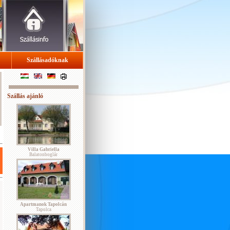
Szállásadóknak
Szállás ajánló
Villa Gabriella
Balatonboglár
Apartmanok Tapolcán
Tapolca