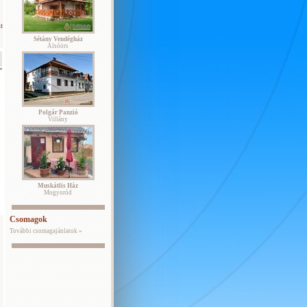
t
Sétány Vendégház
Alsóörs
Polgár Panzió
Villány
Muskátlis Ház
Mogyoród
Csomagok
További csomagajánlatok »