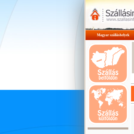
Magyar szálláshelyek