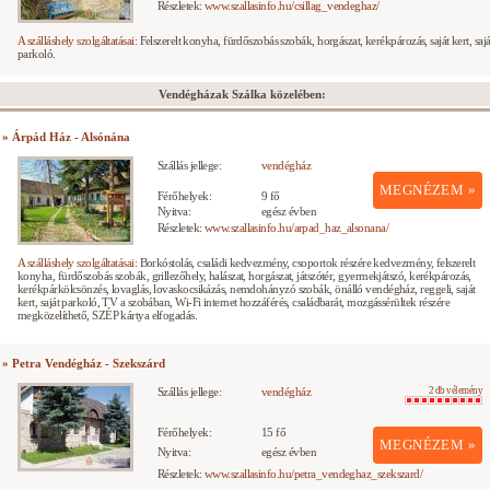
Részletek:
www.szallasinfo.hu/csillag_vendeghaz/
A szálláshely szolgáltatásai:
Felszerelt konyha, fürdőszobás szobák, horgászat, kerékpározás, saját kert, sajá
parkoló.
Vendégházak Szálka közelében:
» Árpád Ház - Alsónána
Szállás jellege:
vendégház
MEGNÉZEM »
Férőhelyek:
9 fő
Nyitva:
egész évben
Részletek:
www.szallasinfo.hu/arpad_haz_alsonana/
A szálláshely szolgáltatásai:
Borkóstolás, családi kedvezmény, csoportok részére kedvezmény, felszerelt
konyha, fürdőszobás szobák, grillezőhely, halászat, horgászat, játszótér, gyermekjátszó, kerékpározás,
kerékpárkölcsönzés, lovaglás, lovaskocsikázás, nemdohányzó szobák, önálló vendégház, reggeli, saját
kert, saját parkoló, TV a szobában, Wi-Fi internet hozzáférés, családbarát, mozgássérültek részére
megközelíthető, SZÉP kártya elfogadás.
» Petra Vendégház - Szekszárd
Szállás jellege:
vendégház
2 db vélemény
Férőhelyek:
15 fő
MEGNÉZEM »
Nyitva:
egész évben
Részletek:
www.szallasinfo.hu/petra_vendeghaz_szekszard/