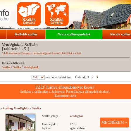
Külföldi szállás
Nyári szállásajánlatok
Akciós szállás
Vendégházak Szálkán
[ találatok: 1 - 5. ]
14 db szálkai és környéki szállás a megadott keresési feltételek mellett
Keresési feltételek:
/
/
Szállás
Szálka
Vendégházak
szállás oldalanként
Oldalak:
1
2
3
SZÉP Kártya elfogadóhelyet keres?
Szűkítse a találatokat a Széchenyi Pihenőkártya elfogadóhelyekre!
(Kattintson ide!)
» Csillag Vendégház - Szálka
Szállás jellege:
vendégház
MEGNÉZEM »
Férőhelyek:
12 fő
Nyitva:
egész évben