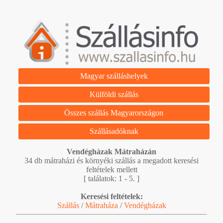
Magyar szálláshelyek
Külföldi szállás
Összes szállás Magyarországon
Szállásadóknak
Vendégházak Mátraházán
34 db mátraházi és környéki szállás a megadott keresési
feltételek mellett
[ találatok: 1 - 5. ]
Keresési feltételek:
Szállás
/
Mátraháza
/
Vendégházak