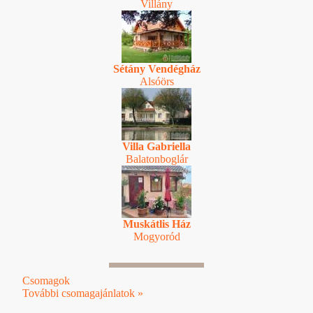
Villány
Sétány Vendégház
Alsóörs
Villa Gabriella
Balatonboglár
Muskátlis Ház
Mogyoród
Csomagok
További csomagajánlatok »