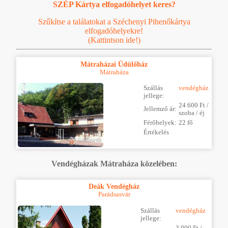
SZÉP Kártya elfogadóhelyet keres?
Szűkítse a találatokat a Széchenyi Pihenőkártya
elfogadóhelyekre!
(Kattintson ide!)
Mátraházai Üdülőház
Mátraháza
Szállás
vendégház
jellege:
24 600 Ft /
Jellemző ár:
szoba / éj
Férőhelyek:
22 fő
Értékelés
Vendégházak Mátraháza közelében:
Deák Vendégház
Parádsasvár
Szállás
vendégház
jellege:
3 000 Ft /