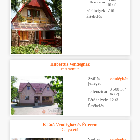
Jellemző ár:
fő / éj
Férőhelyek:
7 fő
Értékelés
Hubertus Vendégház
Parádóhuta
Szállás
vendégház
jellege:
3 500 Ft /
Jellemző ár:
fő / éj
Férőhelyek:
12 fő
Értékelés
Kilátó Vendégház és Étterem
Galyatető
Szállás
vendégház