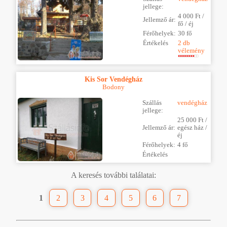
jellege:
4 000 Ft /
Jellemző ár:
fő / éj
Férőhelyek:
30 fő
Értékelés
2 db
vélemény
Kis Sor Vendégház
Bodony
Szállás
vendégház
jellege:
25 000 Ft /
Jellemző ár:
egész ház /
éj
Férőhelyek:
4 fő
Értékelés
A keresés további találatai:
1
2
3
4
5
6
7