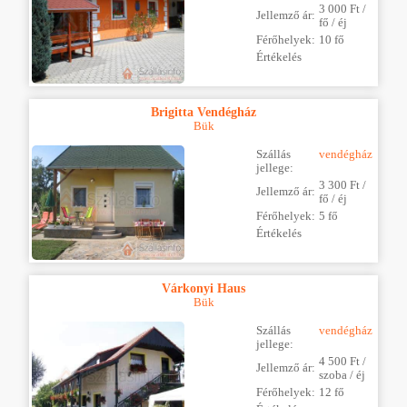
3 000 Ft /
Jellemző ár:
fő / éj
Férőhelyek:
10 fő
Értékelés
Brigitta Vendégház
Bük
Szállás
vendégház
jellege:
3 300 Ft /
Jellemző ár:
fő / éj
Férőhelyek:
5 fő
Értékelés
Várkonyi Haus
Bük
Szállás
vendégház
jellege:
4 500 Ft /
Jellemző ár:
szoba / éj
Férőhelyek:
12 fő