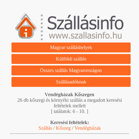
Magyar szálláshelyek
Külföldi szállás
Összes szállás Magyarországon
Szállásadóknak
Vendégházak Kőszegen
26 db kőszegi és környéki szállás a megadott keresési
feltételek mellett
[ találatok: 6 - 10. ]
Keresési feltételek:
Szállás
/
Kőszeg
/
Vendégházak