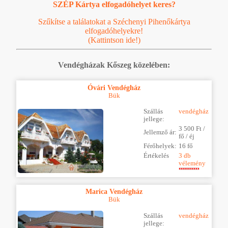
SZÉP Kártya elfogadóhelyet keres?
Szűkítse a találatokat a Széchenyi Pihenőkártya
elfogadóhelyekre!
(Kattintson ide!)
Vendégházak Kőszeg közelében:
Óvári Vendégház
Bük
Szállás
vendégház
jellege:
3 500 Ft /
Jellemző ár:
fő / éj
Férőhelyek:
16 fő
Értékelés
3 db
vélemény
Marica Vendégház
Bük
Szállás
vendégház
jellege: