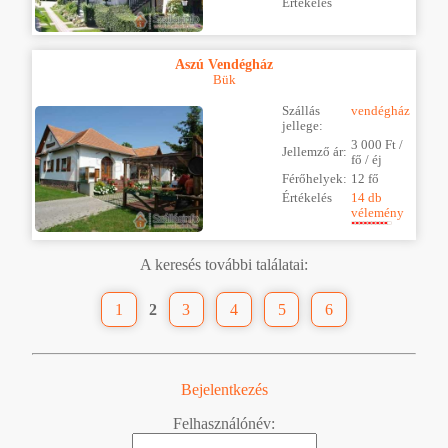
Értékelés
Aszú Vendégház
Bük
Szállás
vendégház
jellege:
3 000 Ft /
Jellemző ár:
fő / éj
Férőhelyek:
12 fő
Értékelés
14 db
vélemény
A keresés további találatai:
1
2
3
4
5
6
Bejelentkezés
Felhasználónév: