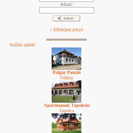
Jelszó:
» Elfelejtett jelszó
Szállás ajánló
Polgár Panzió
Villány
Apartmanok Tapolcán
Tapolca