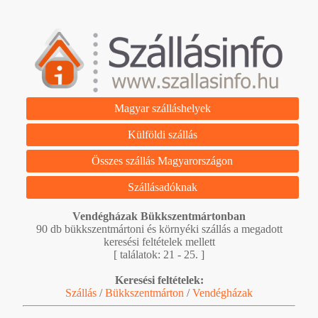
Magyar szálláshelyek
Külföldi szállás
Összes szállás Magyarországon
Szállásadóknak
Vendégházak Bükkszentmártonban
90 db bükkszentmártoni és környéki szállás a megadott
keresési feltételek mellett
[ találatok: 21 - 25. ]
Keresési feltételek:
Szállás
/
Bükkszentmárton
/
Vendégházak