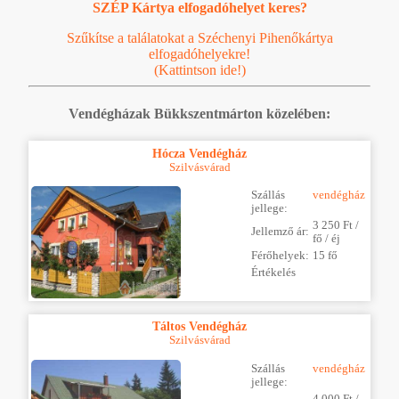
SZÉP Kártya elfogadóhelyet keres?
Szűkítse a találatokat a Széchenyi Pihenőkártya
elfogadóhelyekre!
(Kattintson ide!)
Vendégházak Bükkszentmárton közelében:
Hócza Vendégház
Szilvásvárad
Szállás
vendégház
jellege:
3 250 Ft /
Jellemző ár:
fő / éj
Férőhelyek:
15 fő
Értékelés
Táltos Vendégház
Szilvásvárad
Szállás
vendégház
jellege:
4 000 Ft /