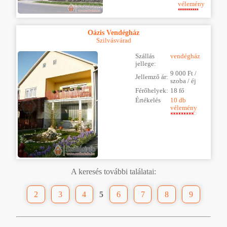
vélemény
Oázis Vendégház
Szilvásvárad
Szállás
vendégház
jellege:
9 000 Ft /
Jellemző ár:
szoba / éj
Férőhelyek:
18 fő
Értékelés
10 db
vélemény
A keresés további találatai:
2
3
4
5
6
7
8
9