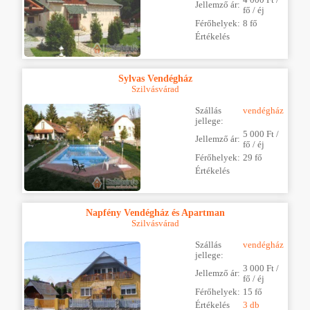
Jellemző ár:
fő / éj
Férőhelyek:
8 fő
Értékelés
Sylvas Vendégház
Szilvásvárad
Szállás
vendégház
jellege:
5 000 Ft /
Jellemző ár:
fő / éj
Férőhelyek:
29 fő
Értékelés
Napfény Vendégház és Apartman
Szilvásvárad
Szállás
vendégház
jellege:
3 000 Ft /
Jellemző ár:
fő / éj
Férőhelyek:
15 fő
Értékelés
3 db