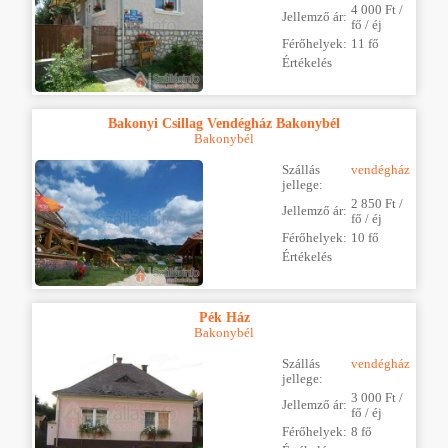
4 000 Ft /
Jellemző ár:
fő / éj
Férőhelyek:
11 fő
Értékelés
Bakonyi Csillag Vendégház Bakonybél
Bakonybél
Szállás
vendégház
jellege:
2 850 Ft /
Jellemző ár:
fő / éj
Férőhelyek:
10 fő
Értékelés
Pék Ház
Bakonybél
Szállás
vendégház
jellege:
3 000 Ft /
Jellemző ár:
fő / éj
Férőhelyek:
8 fő