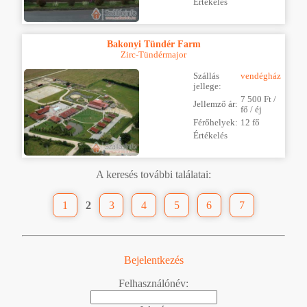
Értékelés
Bakonyi Tündér Farm
Zirc-Tündérmajor
Szállás
vendégház
jellege:
7 500 Ft /
Jellemző ár:
fő / éj
Férőhelyek:
12 fő
Értékelés
A keresés további találatai:
1
2
3
4
5
6
7
Bejelentkezés
Felhasználónév: