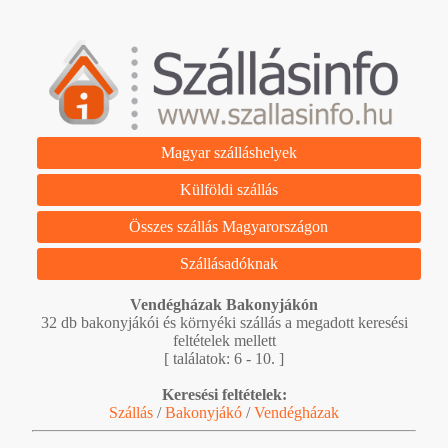
Magyar szálláshelyek
Külföldi szállás
Összes szállás Magyarországon
Szállásadóknak
Vendégházak Bakonyjákón
32 db bakonyjákói és környéki szállás a megadott keresési
feltételek mellett
[ találatok: 6 - 10. ]
Keresési feltételek:
Szállás
/
Bakonyjákó
/
Vendégházak