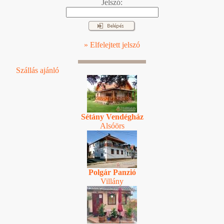
Jelszó:
» Elfelejtett jelszó
Szállás ajánló
Sétány Vendégház
Alsóörs
Polgár Panzió
Villány