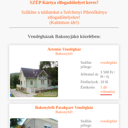
SZÉP Kártya elfogadóhelyet keres?
Szűkítse a találatokat a Széchenyi Pihenőkártya
elfogadóhelyekre!
(Kattintson ide!)
Vendégházak Bakonyjákó közelében:
Artemis Vendégház
Bakonybél
Szállás
vendégház
jellege:
3 500 Ft /
Jellemző ár:
fő / éj
Férőhelyek:
10 fő
Értékelés
1 db
vélemény
Bakonybéli Patakpart Vendégház
Bakonybél
Szállás
vendégház
jellege: