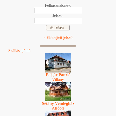
Felhasználónév:
Jelszó:
» Elfelejtett jelszó
Szállás ajánló
Polgár Panzió
Villány
Sétány Vendégház
Alsóörs