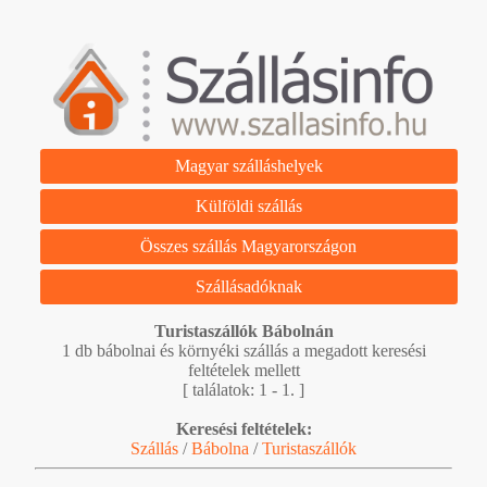
Magyar szálláshelyek
Külföldi szállás
Összes szállás Magyarországon
Szállásadóknak
Turistaszállók Bábolnán
1 db bábolnai és környéki szállás a megadott keresési
feltételek mellett
[ találatok: 1 - 1. ]
Keresési feltételek:
Szállás
/
Bábolna
/
Turistaszállók