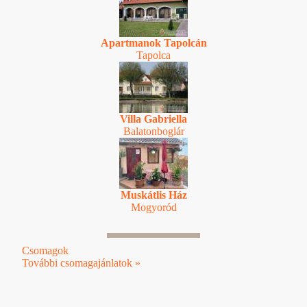
Apartmanok Tapolcán
Tapolca
Villa Gabriella
Balatonboglár
Muskátlis Ház
Mogyoród
Csomagok
További csomagajánlatok »