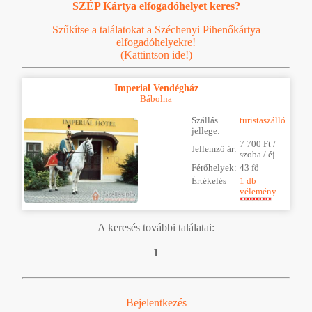
SZÉP Kártya elfogadóhelyet keres?
Szűkítse a találatokat a Széchenyi Pihenőkártya
elfogadóhelyekre!
(Kattintson ide!)
Imperial Vendégház
Bábolna
Szállás
turistaszálló
jellege:
7 700 Ft /
Jellemző ár:
szoba / éj
Férőhelyek:
43 fő
Értékelés
1 db
vélemény
A keresés további találatai:
1
Bejelentkezés