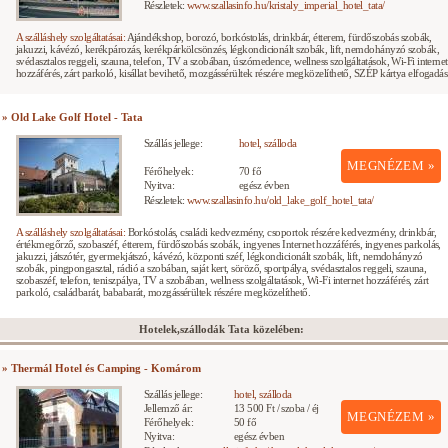
Részletek:
www.szallasinfo.hu/kristaly_imperial_hotel_tata/
A szálláshely szolgáltatásai:
Ajándékshop, borozó, borkóstolás, drinkbár, étterem, fürdőszobás szobák,
jakuzzi, kávézó, kerékpározás, kerékpárkölcsönzés, légkondicionált szobák, lift, nemdohányzó szobák,
svédasztalos reggeli, szauna, telefon, TV a szobában, úszómedence, wellness szolgáltatások, Wi-Fi internet
hozzáférés, zárt parkoló, kisállat bevihető, mozgássérültek részére megközelíthető, SZÉP kártya elfogadás
» Old Lake Golf Hotel - Tata
Szállás jellege:
hotel, szálloda
MEGNÉZEM »
Férőhelyek:
70 fő
Nyitva:
egész évben
Részletek:
www.szallasinfo.hu/old_lake_golf_hotel_tata/
A szálláshely szolgáltatásai:
Borkóstolás, családi kedvezmény, csoportok részére kedvezmény, drinkbár,
értékmegőrző, szobaszéf, étterem, fürdőszobás szobák, ingyenes Internet hozzáférés, ingyenes parkolás,
jakuzzi, játszótér, gyermekjátszó, kávézó, központi széf, légkondicionált szobák, lift, nemdohányzó
szobák, pingpongasztal, rádió a szobában, saját kert, söröző, sportpálya, svédasztalos reggeli, szauna,
szobaszéf, telefon, teniszpálya, TV a szobában, wellness szolgáltatások, Wi-Fi internet hozzáférés, zárt
parkoló, családbarát, bababarát, mozgássérültek részére megközelíthető.
Hotelek,szállodák Tata közelében:
» Thermál Hotel és Camping - Komárom
Szállás jellege:
hotel, szálloda
Jellemző ár:
13 500 Ft / szoba / éj
MEGNÉZEM »
Férőhelyek:
50 fő
Nyitva:
egész évben