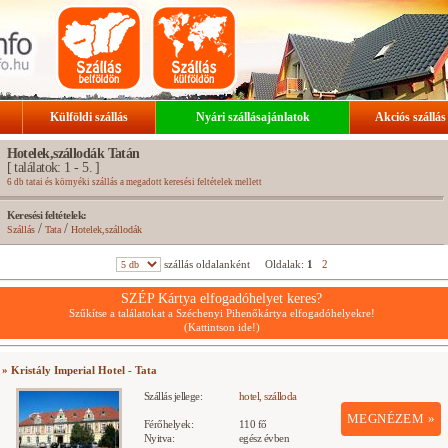
Külföldi szállás
Nyári szállásajánlatok
Akciós szállás
Hotelek,szállodák Tatán
[ találatok: 1 - 5. ]
6 db tatai és környéki szállás a megadott keresési feltételek mellett
Keresési feltételek:
/
/
Szállás
Tata
Hotelek,szállodák
szállás oldalanként
Oldalak:
1
2
SZÉP Kártya elfogadóhelyet keres?
Szűkítse a találatokat a Széchenyi Pihenőkártya elfogadóhelyekre!
(Kattintson ide!)
» Kristály Imperial Hotel - Tata
Szállás jellege:
hotel, szálloda
MEGNÉZEM »
Férőhelyek:
110 fő
Nyitva:
egész évben