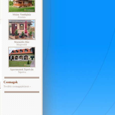
Sétány Vendégház
Alsóörs
.
Muskátlis Ház
Mogyoród
Apartmanok Tapolcán
Tapolca
Csomagok
További csomagajánlatok »