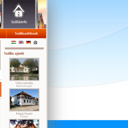
Szállásadóknak
Szállás ajánló
Villa Gabriella
Balatonboglár
Polgár Panzió
Villány