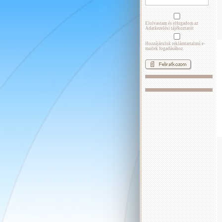
Elolvastam és elfogadom az
Adatkezelési tájékoztatót
Hozzájárulok reklámtartalmú e-
mailek fogadásához.