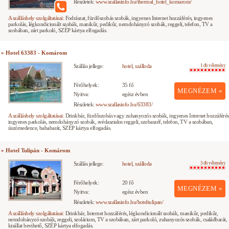
Részletek:
www.szallasinfo.hu/thermal_hotel_komarom/
A szálláshely szolgáltatásai:
Fodrászat, fürdőszobás szobák, ingyenes Internet hozzáférés, ingyenes
parkolás, légkondicionált szobák, manikűr, pedikűr, nemdohányzó szobák, reggeli, telefon, TV a
szobában, zárt parkoló, SZÉP kártya elfogadás.
» Hotel 63383 - Komárom
Szállás jellege:
hotel, szálloda
1 db vélemény
Férőhelyek:
35 fő
MEGNÉZEM »
Nyitva:
egész évben
Részletek:
www.szallasinfo.hu/63383/
A szálláshely szolgáltatásai:
Drinkbár, fürdőszobás vagy zuhanyozós szobák, ingyenes Internet hozzáférés
ingyenes parkolás, nemdohányzó szobák, svédasztalos reggeli, szobaszéf, telefon, TV a szobában,
úszómedence, bababarát, SZÉP kártya elfogadás.
» Hotel Tulipán - Komárom
Szállás jellege:
hotel, szálloda
3 db vélemény
Férőhelyek:
20 fő
MEGNÉZEM »
Nyitva:
egész évben
Részletek:
www.szallasinfo.hu/hoteltulipan/
A szálláshely szolgáltatásai:
Drinkbár, Internet hozzáférés, légkondicionált szobák, manikűr, pedikűr,
nemdohányzó szobák, reggeli, szolárium, TV a szobában, zárt parkoló, zuhanyozós szobák, családbarát,
kisállat bevihető, SZÉP kártya elfogadás.