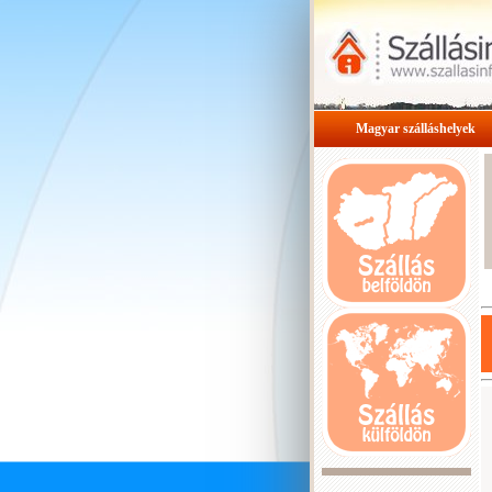
Magyar szálláshelyek