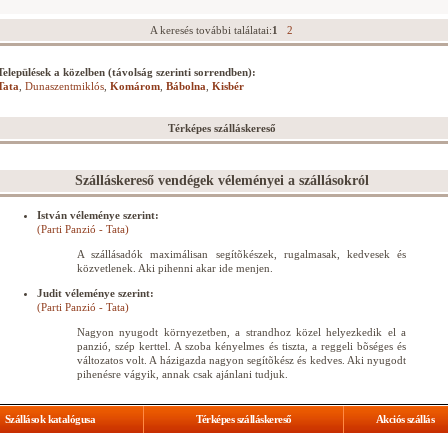
A keresés további találatai:
1
2
Települések a közelben (távolság szerinti sorrendben):
Tata
,
Dunaszentmiklós
,
Komárom
,
Bábolna
,
Kisbér
Térképes szálláskereső
Szálláskereső vendégek véleményei a szállásokról
István véleménye szerint:
(Parti Panzió - Tata)
A szállásadók maximálisan segítõkészek, rugalmasak, kedvesek és
közvetlenek. Aki pihenni akar ide menjen.
Judit véleménye szerint:
(Parti Panzió - Tata)
Nagyon nyugodt környezetben, a strandhoz közel helyezkedik el a
panzió, szép kerttel. A szoba kényelmes és tiszta, a reggeli bõséges és
változatos volt. A házigazda nagyon segítõkész és kedves. Aki nyugodt
pihenésre vágyik, annak csak ajánlani tudjuk.
Szállások katalógusa
Térképes szálláskereső
Akciós szállás