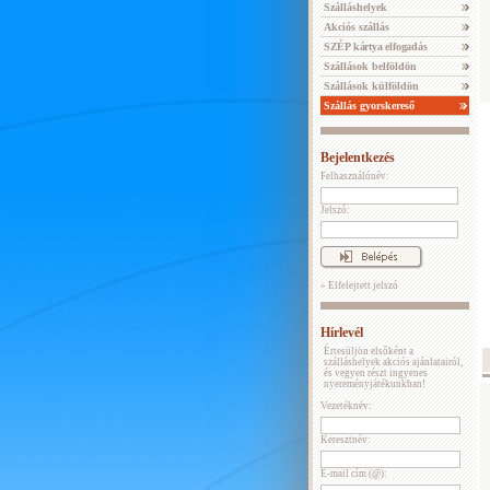
Szálláshelyek
Akciós szállás
SZÉP kártya elfogadás
Szállások belföldön
Szállások külföldön
Szállás gyorskereső
Bejelentkezés
Felhasználónév:
Jelszó:
» Elfelejtett jelszó
Hírlevél
Értesüljön elsőként a
szálláshelyek akciós ajánlatairól,
és vegyen részt ingyenes
nyereményjátékunkban!
Vezetéknév:
Keresztnév:
E-mail cím (@):