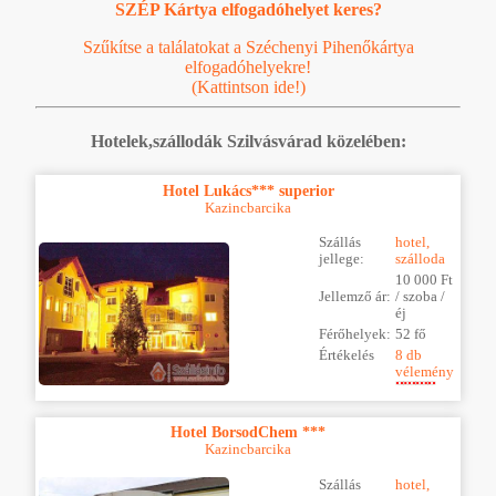
SZÉP Kártya elfogadóhelyet keres?
Szűkítse a találatokat a Széchenyi Pihenőkártya
elfogadóhelyekre!
(Kattintson ide!)
Hotelek,szállodák Szilvásvárad közelében:
Hotel Lukács*** superior
Kazincbarcika
Szállás
hotel,
jellege:
szálloda
10 000 Ft
Jellemző ár:
/ szoba /
éj
Férőhelyek:
52 fő
Értékelés
8 db
vélemény
Hotel BorsodChem ***
Kazincbarcika
Szállás
hotel,