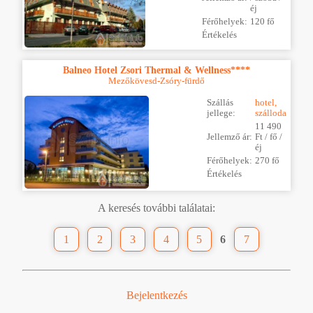
éj
Férőhelyek:
120 fő
Értékelés
Balneo Hotel Zsori Thermal & Wellness****
Mezőkövesd-Zsóry-fürdő
Szállás
hotel,
jellege:
szálloda
11 490
Jellemző ár:
Ft / fő /
éj
Férőhelyek:
270 fő
Értékelés
A keresés további találatai:
1
2
3
4
5
6
7
Bejelentkezés