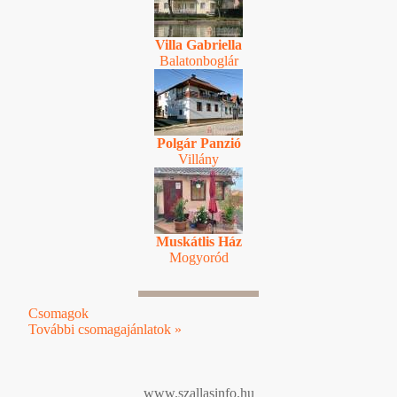
Villa Gabriella
Balatonboglár
Polgár Panzió
Villány
Muskátlis Ház
Mogyoród
Csomagok
További csomagajánlatok »
www.szallasinfo.hu