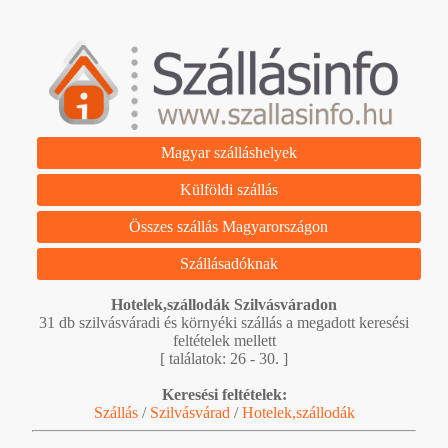
Magyar szálláshelyek
Külföldi szállás
Összes szállás Magyarországon
Szállásadóknak
Hotelek,szállodák Szilvásváradon
31 db szilvásváradi és környéki szállás a megadott keresési
feltételek mellett
[ találatok: 26 - 30. ]
Keresési feltételek:
Szállás
/
Szilvásvárad
/
Hotelek,szállodák