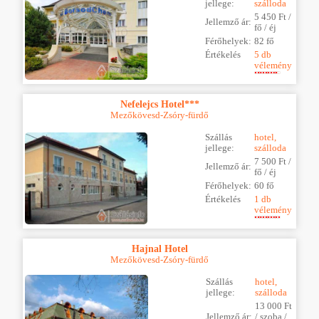
jellege:
szálloda
5 450 Ft /
Jellemző ár:
fő / éj
Férőhelyek:
82 fő
Értékelés
5 db
vélemény
Nefelejcs Hotel***
Mezőkövesd-Zsóry-fürdő
Szállás
hotel,
jellege:
szálloda
7 500 Ft /
Jellemző ár:
fő / éj
Férőhelyek:
60 fő
Értékelés
1 db
vélemény
Hajnal Hotel
Mezőkövesd-Zsóry-fürdő
Szállás
hotel,
jellege:
szálloda
13 000 Ft
Jellemző ár:
/ szoba /