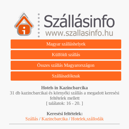
Magyar szálláshelyek
Külföldi szállás
Összes szállás Magyarországon
Szállásadóknak
Hotels in Kazincbarcika
31 db kazincbarcikai és környéki szállás a megadott keresési
feltételek mellett
[ találatok: 16 - 20. ]
Keresési feltételek:
Szállás
/
Kazincbarcika
/
Hotelek,szállodák