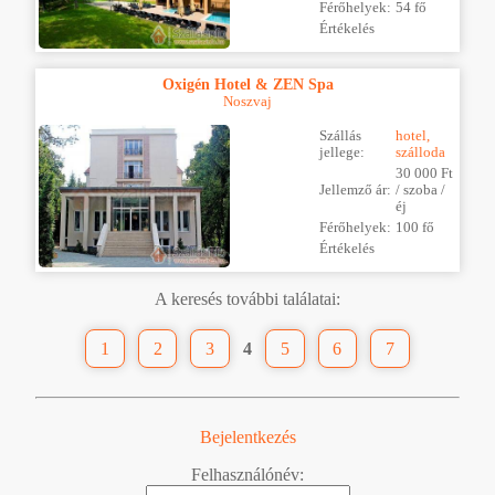
Férőhelyek:
54 fő
Értékelés
Oxigén Hotel & ZEN Spa
Noszvaj
Szállás
hotel,
jellege:
szálloda
30 000 Ft
Jellemző ár:
/ szoba /
éj
Férőhelyek:
100 fő
Értékelés
A keresés további találatai:
1
2
3
4
5
6
7
Bejelentkezés
Felhasználónév: