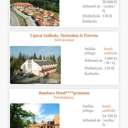
38 000 Ft
Jellemző ár:
/ szoba /
éj
Férőhelyek:
136 fő
Értékelés
Lipicai Szálloda, Turistaház és Étterem
Szilvásvárad
Szállás
hotel,
jellege:
szálloda
3 900 Ft
Jellemző ár:
/ fő / éj
Férőhelyek:
120 fő
Értékelés
Bambara Hotel****premium
Felsőtárkány
Szállás
hotel,
jellege:
szálloda
34 700 Ft
Jellemző ár:
/ szoba /
éj