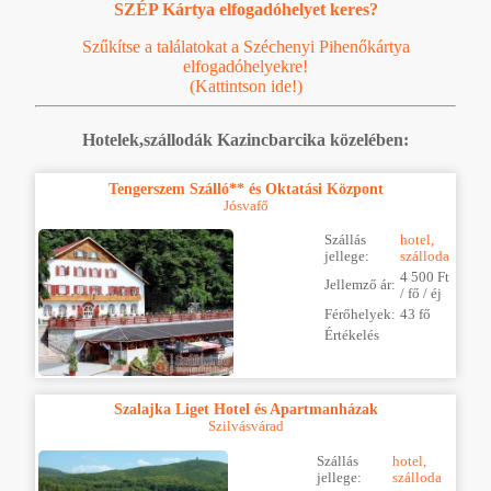
SZÉP Kártya elfogadóhelyet keres?
Szűkítse a találatokat a Széchenyi Pihenőkártya
elfogadóhelyekre!
(Kattintson ide!)
Hotelek,szállodák Kazincbarcika közelében:
Tengerszem Szálló** és Oktatási Központ
Jósvafő
Szállás
hotel,
jellege:
szálloda
4 500 Ft
Jellemző ár:
/ fő / éj
Férőhelyek:
43 fő
Értékelés
Szalajka Liget Hotel és Apartmanházak
Szilvásvárad
Szállás
hotel,
jellege:
szálloda