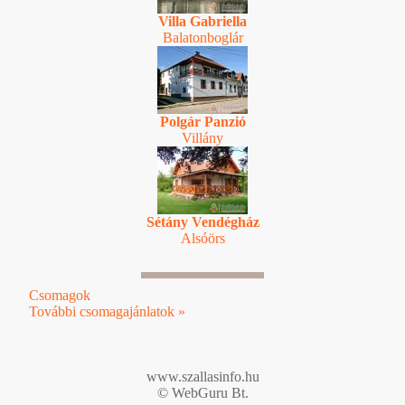
Villa Gabriella
Balatonboglár
Polgár Panzió
Villány
Sétány Vendégház
Alsóörs
Csomagok
További csomagajánlatok »
www.szallasinfo.hu
© WebGuru Bt.