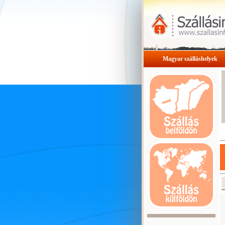
Magyar szálláshelyek