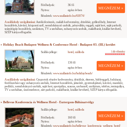
Férőhelyek:
36 fő
MEGNÉZEM »
Nyitva:
egész évben
Részletek:
www.szallasinfo.hu/61874/
A szálláshely szolgáltatásai:
Autókölcsönzés, családi kedvezmény, drinkbár, grillezőhely, Internet
hozzáférés, kávézó, központi széf, nemdohányzó szobák, pénzváltás, reggeli, saját kert, saját parkoló,
számítógép hozzáférés, szolárium, TV a szobában, zuhanyozós szobák, családbarát, kisállat bevihető,
SZÉP kártya elfogadás.
» Holiday Beach Budapest Wellness & Conference Hotel - Budapest 03. (III.) kerület
Szállás jellege:
hotel, szálloda
1 db vélemény
Férőhelyek:
136 fő
MEGNÉZEM »
Nyitva:
egész évben
Részletek:
www.szallasinfo.hu/holidaybeach/
A szálláshely szolgáltatásai:
Csoportok részére kedvezmény, drinkbár, étterem, büféreggeli, fodrászat,
fürdőszobás vagy zuhanyozós szobák, Internet hozzáférés, játszótér, gyermekjátszó, kávézó, manikűr,
pedikűr, nemdohányzó szobák, saját kert, sportpálya, szauna, szobaszéf, szolárium, telefon, teniszpálya,
TV a szobában, úszómedence, zárt parkoló, családbarát, kisállat bevihető, SZÉP kártya elfogadás.
» Bellevue Konferencia és Wellness Hotel - Esztergom-Búbánatvölgy
Szállás jellege:
hotel, szálloda
MEGNÉZEM »
Férőhelyek:
160 fő
Nyitva:
egész évben
Részletek:
www.szallasinfo.hu/bellevue_konferencia_wellness_hotel/