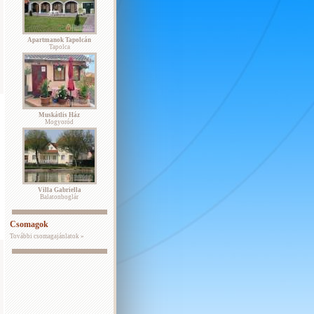
Apartmanok Tapolcán
Tapolca
Muskátlis Ház
Mogyoród
Villa Gabriella
Balatonboglár
Csomagok
További csomagajánlatok »