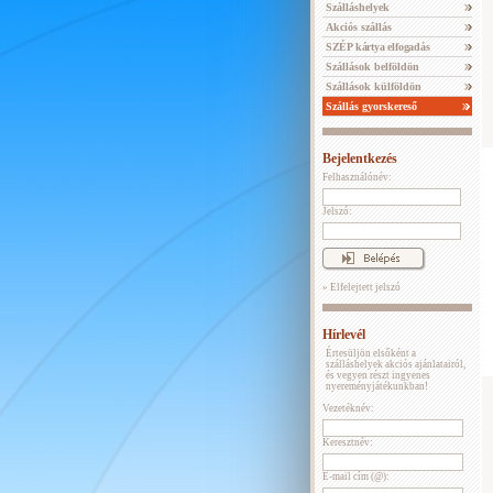
Szálláshelyek
Akciós szállás
SZÉP kártya elfogadás
Szállások belföldön
Szállások külföldön
Szállás gyorskereső
Bejelentkezés
Felhasználónév:
Jelszó:
» Elfelejtett jelszó
Hírlevél
Értesüljön elsőként a
szálláshelyek akciós ajánlatairól,
és vegyen részt ingyenes
nyereményjátékunkban!
Vezetéknév:
Keresztnév:
E-mail cím (@):