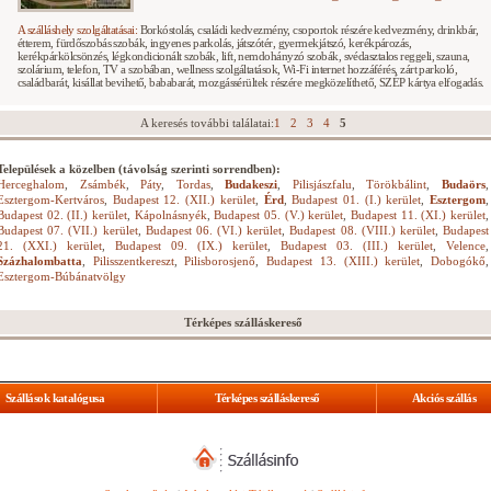
A szálláshely szolgáltatásai:
Borkóstolás, családi kedvezmény, csoportok részére kedvezmény, drinkbár,
étterem, fürdőszobás szobák, ingyenes parkolás, játszótér, gyermekjátszó, kerékpározás,
kerékpárkölcsönzés, légkondicionált szobák, lift, nemdohányzó szobák, svédasztalos reggeli, szauna,
szolárium, telefon, TV a szobában, wellness szolgáltatások, Wi-Fi internet hozzáférés, zárt parkoló,
családbarát, kisállat bevihető, bababarát, mozgássérültek részére megközelíthető, SZÉP kártya elfogadás.
A keresés további találatai:
1
2
3
4
5
Települések a közelben (távolság szerinti sorrendben):
Herceghalom
,
Zsámbék
,
Páty
,
Tordas
,
Budakeszi
,
Pilisjászfalu
,
Törökbálint
,
Budaörs
,
Esztergom-Kertváros
,
Budapest 12. (XII.) kerület
,
Érd
,
Budapest 01. (I.) kerület
,
Esztergom
,
Budapest 02. (II.) kerület
,
Kápolnásnyék
,
Budapest 05. (V.) kerület
,
Budapest 11. (XI.) kerület
,
Budapest 07. (VII.) kerület
,
Budapest 06. (VI.) kerület
,
Budapest 08. (VIII.) kerület
,
Budapest
21. (XXI.) kerület
,
Budapest 09. (IX.) kerület
,
Budapest 03. (III.) kerület
,
Velence
,
Százhalombatta
,
Pilisszentkereszt
,
Pilisborosjenő
,
Budapest 13. (XIII.) kerület
,
Dobogókő
,
Esztergom-Búbánatvölgy
Térképes szálláskereső
Szállások katalógusa
Térképes szálláskereső
Akciós szállás