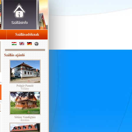
Szállásadóknak
Szállás ajánló
Polgár Panzió
Villány
Sétány Vendégház
Alsóörs