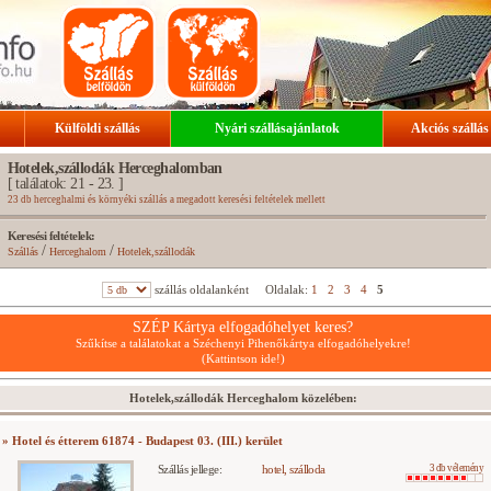
Külföldi szállás
Nyári szállásajánlatok
Akciós szállás
Hotelek,szállodák Herceghalomban
[ találatok: 21 - 23. ]
23 db herceghalmi és környéki szállás a megadott keresési feltételek mellett
Keresési feltételek:
/
/
Szállás
Herceghalom
Hotelek,szállodák
szállás oldalanként
Oldalak:
1
2
3
4
5
SZÉP Kártya elfogadóhelyet keres?
Szűkítse a találatokat a Széchenyi Pihenőkártya elfogadóhelyekre!
(Kattintson ide!)
Hotelek,szállodák Herceghalom közelében:
» Hotel és étterem 61874 - Budapest 03. (III.) kerület
Szállás jellege:
hotel, szálloda
3 db vélemény