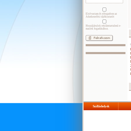
Elolvastam és elfogadom az
Adatkezelési tájékoztatót
Hozzájárulok reklámtartalmú e-
mailek fogadásához.
Szálláshelyek