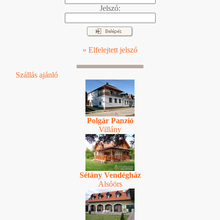
Jelszó:
» Elfelejtett jelszó
Szállás ajánló
Polgár Panzió
Villány
Sétány Vendégház
Alsóörs