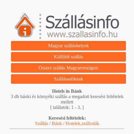
Magyar szálláshelyek
Külföldi szállás
Összes szállás Magyarországon
Szállásadóknak
Hotels in Bánk
3 db bánki és környéki szállás a megadott keresési feltételek
mellett
[ találatok: 1 - 3. ]
Keresési feltételek:
Szállás
/
Bánk
/
Hotelek,szállodák