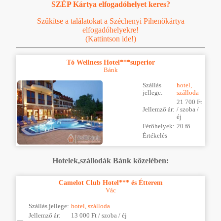
SZÉP Kártya elfogadóhelyet keres?
Szűkítse a találatokat a Széchenyi Pihenőkártya
elfogadóhelyekre!
(Kattintson ide!)
Tó Wellness Hotel***superior
Bánk
Szállás
hotel,
jellege:
szálloda
21 700 Ft
Jellemző ár:
/ szoba /
éj
Férőhelyek:
20 fő
Értékelés
Hotelek,szállodák Bánk közelében:
Camelot Club Hotel*** és Étterem
Vác
Szállás jellege:
hotel, szálloda
Jellemző ár:
13 000 Ft / szoba / éj