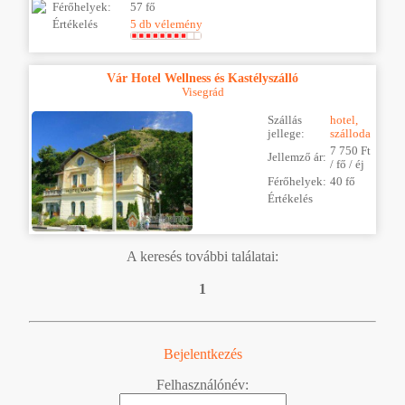
Férőhelyek:
57 fő
Értékelés
5 db vélemény
Vár Hotel Wellness és Kastélyszálló
Visegrád
Szállás
hotel,
jellege:
szálloda
7 750 Ft
Jellemző ár:
/ fő / éj
Férőhelyek:
40 fő
Értékelés
A keresés további találatai:
1
Bejelentkezés
Felhasználónév: