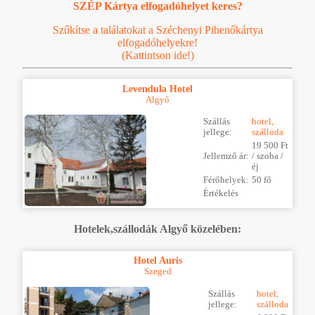
SZÉP Kártya elfogadóhelyet keres?
Szűkítse a találatokat a Széchenyi Pihenőkártya
elfogadóhelyekre!
(Kattintson ide!)
Levendula Hotel
Algyő
Szállás
hotel,
jellege:
szálloda
19 500 Ft
Jellemző ár:
/ szoba /
éj
Férőhelyek:
50 fő
Értékelés
Hotelek,szállodák Algyő közelében:
Hotel Auris
Szeged
Szállás
hotel,
jellege:
szálloda