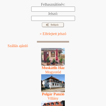
Felhasználónév:
Jelszó:
» Elfelejtett jelszó
Szállás ajánló
Muskátlis Ház
Mogyoród
Polgár Panzió
Villány