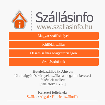
Magyar szálláshelyek
Külföldi szállás
Összes szállás Magyarországon
Szállásadóknak
Hotelek,szállodák Algyőn
12 db algyői és környéki szállás a megadott keresési
feltételek mellett
[ találatok: 1 - 5. ]
Keresési feltételek:
Szállás
/
Algyő
/
Hotelek,szállodák