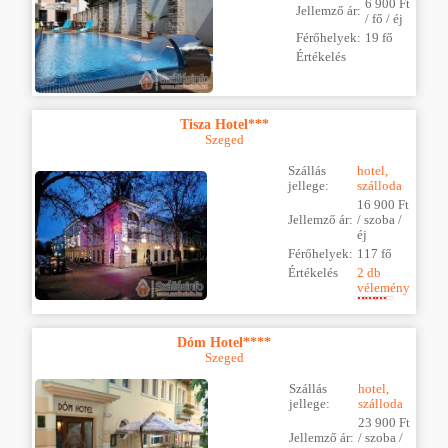
6 900 Ft
Jellemző ár:
/ fő / éj
Férőhelyek:
19 fő
Értékelés
Tisza Hotel***
Szeged
Szállás
hotel,
jellege:
szálloda
16 900 Ft
Jellemző ár:
/ szoba /
éj
Férőhelyek:
117 fő
Értékelés
2 db
vélemény
Dóm Hotel****
Szeged
Szállás
hotel,
jellege:
szálloda
23 900 Ft
Jellemző ár:
/ szoba /