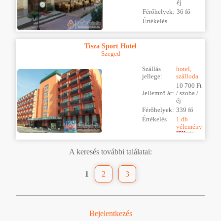
éj
Férőhelyek:
36 fő
Értékelés
Tisza Sport Hotel
Szeged
Szállás
hotel,
jellege:
szálloda
10 700 Ft
Jellemző ár:
/ szoba /
éj
Férőhelyek:
339 fő
Értékelés
1 db
vélemény
A keresés további találatai:
1
2
3
Bejelentkezés