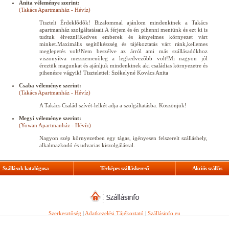
Anita véleménye szerint:
(Takács Apartmanház - Hévíz)
Tisztelt Érdeklõdõk! Bizalommal ajánlom mindenkinek a Takács
apartmanház szolgáltatásait.A férjem és én pihenni mentünk és ezt ki is
tudtuk élvezni!Kedves emberek és kényelmes környezet várt
minket.Maximális segítõkészség és tájékoztatás várt ránk,kellemes
meglepetés volt!Nem beszélve az árról ami más szállásadókhoz
viszonyítva messzemenõleg a legkedvezõbb volt!Mi nagyon jól
éreztük magunkat és ajánljuk mindenkinek aki családias környezetre és
pihenésre vágyik! Tisztelettel: Székelyné Kovács Anita
Csaba véleménye szerint:
(Takács Apartmanház - Hévíz)
A Takács Család szívét-lelkét adja a szolgáltatásba. Köszönjük!
Megyi véleménye szerint:
(Yowan Apartmanház - Hévíz)
Nagyon szép környezetben egy tágas, igényesen felszerelt szálláshely,
alkalmazkodó és udvarias kiszolgálással.
Szállások katalógusa
Térképes szálláskereső
Akciós szállás
Szerkesztőség
|
Adatkezelési Tájékoztató
|
Szállásinfo.eu
© Copyright
WebGuru Bt.