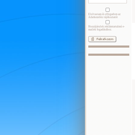
Elolvastam és elfogadom az
Adatkezelési tájékoztatót
Hozzájárulok reklámtartalmú e-
mailek fogadásához.