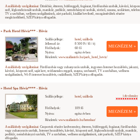
A szálláshely szolgáltatásai:
Drinkbár, étterem, büféreggeli, fogászat, fürdőszobás szobák, kávézó, közpon
széf, légkondicionált szobák, manikűr, pedikűr, nemdohányzó szobák, söröző, szauna, szolárium, telefon
TV a szobában, wellness szolgáltatások, zárt parkoló, kisállat bevihető, mozgássérültek részére
megközelíthető, SZÉP kártya elfogadás.
» Park Hotel Hévíz*** - Hévíz
Szállás jellege:
hotel, szálloda
Jellemző ár:
8 500 Ft / fő / éj
MEGNÉZEM »
Férőhelyek:
60 fő
Nyitva:
egész évben
Részletek:
www.szallasinfo.hu/park_hotel_heviz/
A szálláshely szolgáltatásai:
Fürdőszobás vagy zuhanyozós szobák, ingyenes Internet hozzáférés, jakuzzi,
kávézó, központi széf, saját kert, svédasztalos reggeli, szauna, szobaszéf, TV a szobában, wellness
szolgáltatások, Wi-Fi internet hozzáférés, családbarát, SZÉP kártya elfogadás.
» Hotel Spa Hévíz**** - Hévíz
Szállás jellege:
hotel, szálloda
1 db vélemény
Férőhelyek:
109 fő
MEGNÉZEM »
Nyitva:
egész évben
Részletek:
www.szallasinfo.hu/heteshaz/
A szálláshely szolgáltatásai:
Csoportok részére kedvezmény, étterem, büféreggeli, fogászat, fürdőszobás
vagy zuhanyozós szobák, Internet hozzáférés, kávézó, központi széf, légkondicionált szobák, manikűr,
pedikűr, nemdohányzó szobák, TV a szobában, wellness szolgáltatások, zárt parkoló, SZÉP kártya
elfogadás.