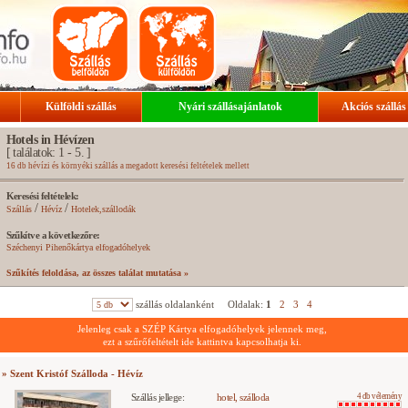
Külföldi szállás
Nyári szállásajánlatok
Akciós szállás
Hotels in Hévízen
[ találatok: 1 - 5. ]
16 db hévízi és környéki szállás a megadott keresési feltételek mellett
Keresési feltételek:
/
/
Szállás
Hévíz
Hotelek,szállodák
Szűkítve a következőre:
Széchenyi Pihenőkártya elfogadóhelyek
Szűkítés feloldása, az összes találat mutatása »
szállás oldalanként
Oldalak:
1
2
3
4
Jelenleg csak a SZÉP Kártya elfogadóhelyek jelennek meg,
ezt a szűrőfeltételt ide kattintva kapcsolhatja ki.
» Szent Kristóf Szálloda - Hévíz
Szállás jellege:
hotel, szálloda
4 db vélemény