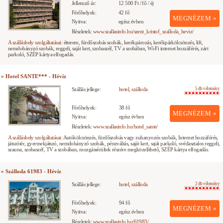
Jellemző ár:
12 500 Ft / fő / éj
Férőhelyek:
42 fő
MEGNÉZEM »
Nyitva:
egész évben
Részletek:
www.szallasinfo.hu/szent_kristof_szalloda_heviz/
A szálláshely szolgáltatásai:
étterem, fürdőszobás szobák, kerékpározás, kerékpárkölcsönzés, lift,
nemdohányzó szobák, reggeli, saját kert, szobaszéf, TV a szobában, Wi-Fi internet hozzáférés, zárt
parkoló, SZÉP kártya elfogadás.
» Hotel SANTE*** - Hévíz
Szállás jellege:
hotel, szálloda
5 db vélemény
Férőhelyek:
38 fő
MEGNÉZEM »
Nyitva:
egész évben
Részletek:
www.szallasinfo.hu/hotel_sante/
A szálláshely szolgáltatásai:
Autókölcsönzés, fürdőszobás vagy zuhanyozós szobák, Internet hozzáférés,
játszótér, gyermekjátszó, nemdohányzó szobák, pénzváltás, saját kert, saját parkoló, svédasztalos reggeli,
szauna, szobaszéf, TV a szobában, mozgássérültek részére megközelíthető, SZÉP kártya elfogadás.
» Szálloda 61983 - Hévíz
Szállás jellege:
hotel, szálloda
2 db vélemény
Férőhelyek:
94 fő
MEGNÉZEM »
Nyitva:
egész évben
Részletek:
www.szallasinfo.hu/61983/