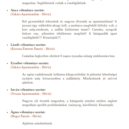
magunkat. Segítõkészek voltak a vendéglátóink.
Anya véleménye szerint:
(Takács Apartmanház - Hévíz)
Két gyermekkel érkeztünk és nagyon élveztük az apartmanházat! A
jacuzzi úgy mûködött ahogy kell, a medence megfelelõ hõfokú volt, a
kert szép,rendezett, a szállás különösen tiszta!! Csendes, nyugodt
helyen van, pihenésre tökéletesen megfelel! A házigazdák igazi
vendéglátók!!! Köszönjük!!!
László véleménye szerint:
(Korona Étterem Panzió - Hévíz)
Csaladias legkorben eltoltott 6 napos nyaralas sokaig emlekezetes lesz.
Erzsébet véleménye szerint:
(Takács Apartmanház - Hévíz)
Az egész családomnak kellemes kikapcsolódási és pihenési lehetõséget
nyújtott szép környezetben a szálláshely. Mindenkinek jó szívvel
ajánlom.
István véleménye szerint:
(Yowan Apartmanház - Hévíz)
Nagyon jól éreztük magunkat, a házigazda minden módon segített
megoldani apróbb problémáinkat. (szúnyog, kávéfõzés). Köszönjük.
Ágnes véleménye szerint:
(Hegyi Panzió - Hévíz)
Ajánlom mindenkinek.