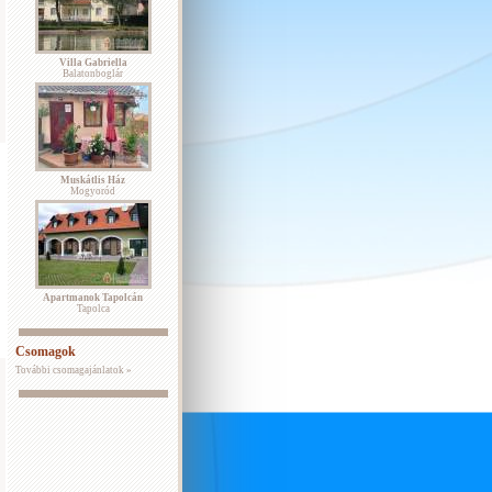
Villa Gabriella
Balatonboglár
Muskátlis Ház
Mogyoród
Apartmanok Tapolcán
Tapolca
Csomagok
További csomagajánlatok »