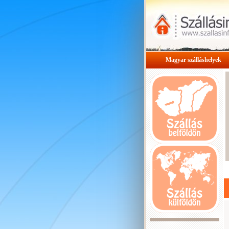
Magyar szálláshelyek