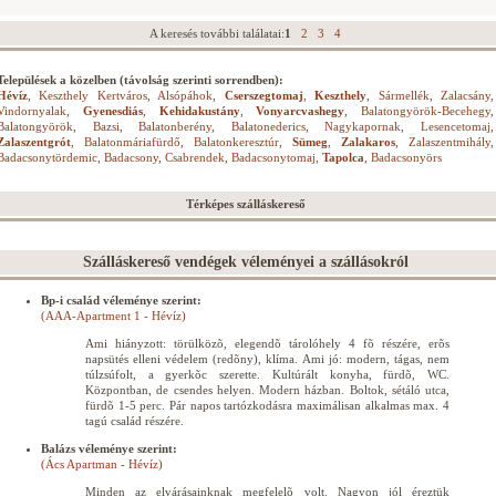
A keresés további találatai:
1
2
3
4
Települések a közelben (távolság szerinti sorrendben):
Hévíz
,
Keszthely Kertváros
,
Alsópáhok
,
Cserszegtomaj
,
Keszthely
,
Sármellék
,
Zalacsány
,
Vindornyalak
,
Gyenesdiás
,
Kehidakustány
,
Vonyarcvashegy
,
Balatongyörök-Becehegy
,
Balatongyörök
,
Bazsi
,
Balatonberény
,
Balatonederics
,
Nagykapornak
,
Lesencetomaj
,
Zalaszentgrót
,
Balatonmáriafürdő
,
Balatonkeresztúr
,
Sümeg
,
Zalakaros
,
Zalaszentmihály
,
Badacsonytördemic
,
Badacsony
,
Csabrendek
,
Badacsonytomaj
,
Tapolca
,
Badacsonyörs
Térképes szálláskereső
Szálláskereső vendégek véleményei a szállásokról
Bp-i család véleménye szerint:
(AAA-Apartment 1 - Hévíz)
Ami hiányzott: törülközõ, elegendõ tárolóhely 4 fõ részére, erõs
napsütés elleni védelem (redõny), klíma. Ami jó: modern, tágas, nem
túlzsúfolt, a gyerkõc szerette. Kultúrált konyha, fürdõ, WC.
Központban, de csendes helyen. Modern házban. Boltok, sétáló utca,
fürdõ 1-5 perc. Pár napos tartózkodásra maximálisan alkalmas max. 4
tagú család részére.
Balázs véleménye szerint:
(Ács Apartman - Hévíz)
Minden az elvárásainknak megfelelõ volt. Nagyon jól éreztük