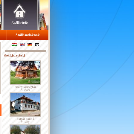
Szállásadóknak
Szállás ajánló
Sétány Vendégház
Alsóörs
Polgár Panzió
Villány