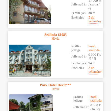
17 900 Ft
Jellemző ár:
/ szoba /
éj
Férőhelyek:
38 fő
Értékelés
5 db
vélemény
Szálloda 61983
Hévíz
Szállás
hotel,
jellege:
szálloda
9 000 Ft /
Jellemző ár:
fő / éj
Férőhelyek:
94 fő
Értékelés
2 db
vélemény
Park Hotel Hévíz***
Hévíz
Szállás
hotel,
jellege:
szálloda
8 500 Ft
Jellemző ár:
/ fő / éj