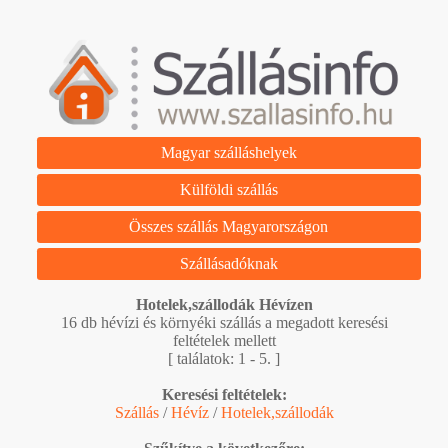
Magyar szálláshelyek
Külföldi szállás
Összes szállás Magyarországon
Szállásadóknak
Hotelek,szállodák Hévízen
16 db hévízi és környéki szállás a megadott keresési
feltételek mellett
[ találatok: 1 - 5. ]
Keresési feltételek:
Szállás
/
Hévíz
/
Hotelek,szállodák