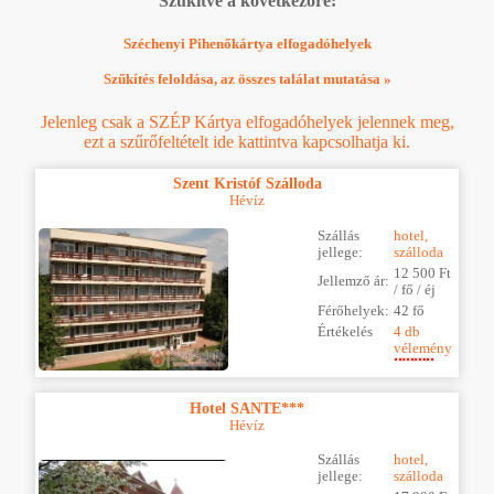
Szűkítve a következőre:
Széchenyi Pihenőkártya elfogadóhelyek
Szűkítés feloldása, az összes találat mutatása »
Jelenleg csak a SZÉP Kártya elfogadóhelyek jelennek meg,
ezt a szűrőfeltételt ide kattintva kapcsolhatja ki.
Szent Kristóf Szálloda
Hévíz
Szállás
hotel,
jellege:
szálloda
12 500 Ft
Jellemző ár:
/ fő / éj
Férőhelyek:
42 fő
Értékelés
4 db
vélemény
Hotel SANTE***
Hévíz
Szállás
hotel,
jellege:
szálloda