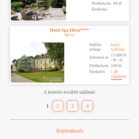
Férőhelyek:
60 fő
Értékelés
Hotel Spa Hévíz****
Hévíz
Szállás
hotel,
jellege:
szálloda
15 600 Ft
Jellemző ár:
/ fő / éj
Férőhelyek:
109 fő
Értékelés
1 db
vélemény
A keresés további találatai:
1
2
3
4
Bejelentkezés