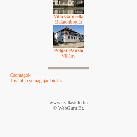
Villa Gabriella
Balatonboglár
Polgár Panzió
Villány
Csomagok
További csomagajánlatok »
www.szallasinfo.hu
© WebGuru Bt.