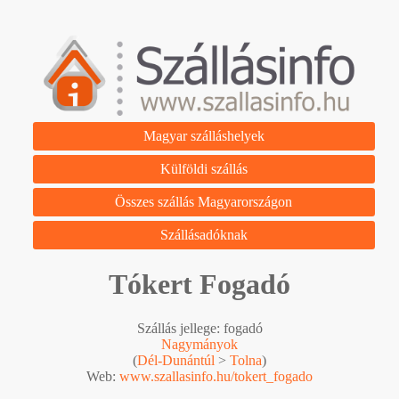
Magyar szálláshelyek
Külföldi szállás
Összes szállás Magyarországon
Szállásadóknak
Tókert Fogadó
Szállás jellege: fogadó
Nagymányok
(
Dél-Dunántúl
>
Tolna
)
Web:
www.szallasinfo.hu/tokert_fogado