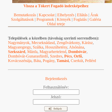
Vissza a Tókert Fogadó indexképeihez
Bemutatkozás
|
Kapcsolat
|
Elhelyezés
|
Ellátás
|
Árak
Szolgáltatások
|
Programok
|
Környék
|
Foglalás
|
Galéria
Oldal teteje
Települések a közelben (távolság szerinti sorrendben):
Nagymányok
,
Mecseknádasd
,
Zengővárkony
,
Kárász
,
Magyaregregy
,
Szálka
,
Hosszúhetény
,
Alsónána
,
Szekszárd
,
Mánfa
,
Magyarhertelend
,
Dombóvár
,
Dombóvár-Gunarasfürdő
,
Szedres
,
Pécs
,
Orfű
,
Kovácsszénája
,
Báta
,
Pogány
,
Tamási
,
Cserkút
,
Pellérd
Bejelentkezés
Felhasználónév:
Jelszó: