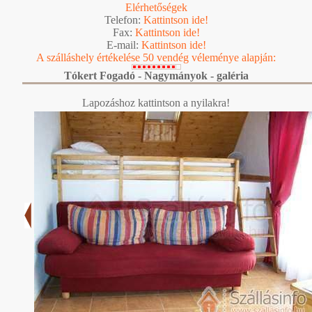
Elérhetőségek
Telefon:
Kattintson ide!
Fax:
Kattintson ide!
E-mail:
Kattintson ide!
A szálláshely értékelése 50 vendég véleménye alapján:
Tókert Fogadó - Nagymányok - galéria
Lapozáshoz kattintson a nyilakra!