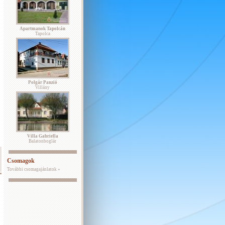
Apartmanok Tapolcán
Tapolca
Polgár Panzió
Villány
Villa Gabriella
Balatonboglár
Csomagok
További csomagajánlatok »