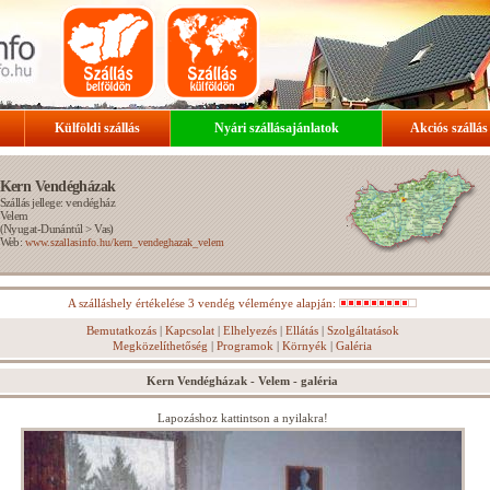
Külföldi szállás
Nyári szállásajánlatok
Akciós szállás
Kern Vendégházak
Szállás jellege: vendégház
Velem
(
Nyugat-Dunántúl
>
Vas
)
Web:
www.szallasinfo.hu/kern_vendeghazak_velem
A szálláshely értékelése 3 vendég véleménye alapján:
Bemutatkozás
|
Kapcsolat
|
Elhelyezés
|
Ellátás
|
Szolgáltatások
Megközelíthetőség
|
Programok
|
Környék
|
Galéria
Kern Vendégházak - Velem - galéria
Lapozáshoz kattintson a nyilakra!