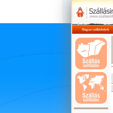
Magyar szálláshelyek