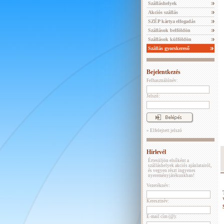
Szálláshelyek
Akciós szállás
SZÉP kártya elfogadás
Szállások belföldön
Szállások külföldön
Szállás gyorskereső
Bejelentkezés
Felhasználónév:
Jelszó:
» Elfelejtett jelszó
Hírlevél
Értesüljön elsőként a
szálláshelyek akciós ajánlatairól,
és vegyen részt ingyenes
nyereményjátékunkban!
Vezetéknév:
Keresztnév:
E-mail cím (@):