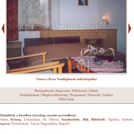
Vissza a Kern Vendégházak indexképeihez
Bemutatkozás
|
Kapcsolat
|
Elhelyezés
|
Ellátás
Szolgáltatások
|
Megközelíthetőség
|
Programok
|
Környék
|
Galéria
Oldal teteje
Települések a közelben (távolság szerinti sorrendben):
Velem
,
Kőszeg
,
Lukácsháza
,
Sé
,
Ólmod
,
Szombathely
,
Bük
,
Bükfürdő
,
Ágfalva
,
Szeleste
,
Sopron
,
Fertőhomok
,
Vasvár-Nagymákfa
,
Hegykő