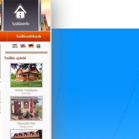
Szállásadóknak
Szállás ajánló
Sétány Vendégház
Alsóörs
Muskátlis Ház
Mogyoród