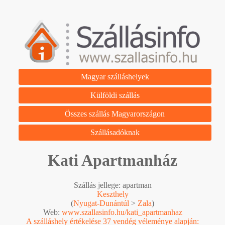
Magyar szálláshelyek
Külföldi szállás
Összes szállás Magyarországon
Szállásadóknak
Kati Apartmanház
Szállás jellege: apartman
Keszthely
(
Nyugat-Dunántúl
>
Zala
)
Web:
www.szallasinfo.hu/kati_apartmanhaz
A szálláshely értékelése 37 vendég véleménye alapján: