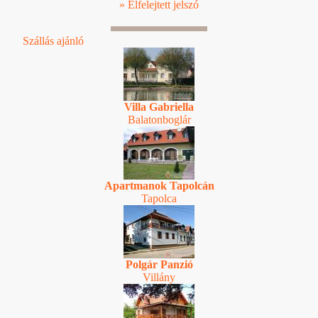
» Elfelejtett jelszó
Szállás ajánló
Villa Gabriella
Balatonboglár
Apartmanok Tapolcán
Tapolca
Polgár Panzió
Villány