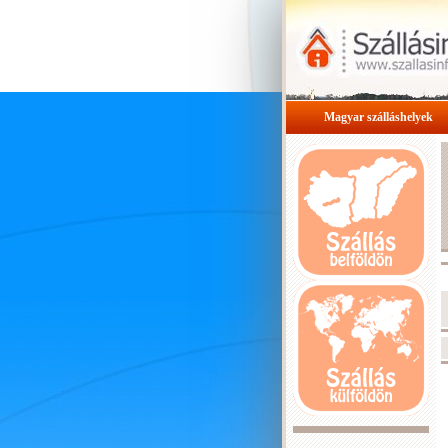
Magyar szálláshelyek