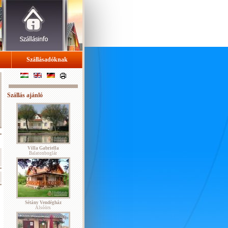
Szállásadóknak
Szállás ajánló
Villa Gabriella
Balatonboglár
Sétány Vendégház
Alsóörs