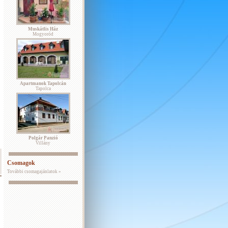
Muskátlis Ház
Mogyoród
Apartmanok Tapolcán
Tapolca
Polgár Panzió
Villány
Csomagok
További csomagajánlatok »