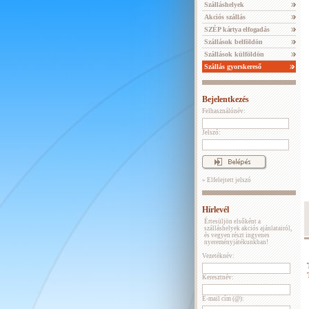
Szálláshelyek
Akciós szállás
SZÉP kártya elfogadás
Szállások belföldön
Szállások külföldön
Szállás gyorskereső
Bejelentkezés
Felhasználónév:
Jelszó:
» Elfelejtett jelszó
Hírlevél
Értesüljön elsőként a
szálláshelyek akciós ajánlatairól,
és vegyen részt ingyenes
nyereményjátékunkban!
Vezetéknév:
Keresztnév:
E-mail cím (@):