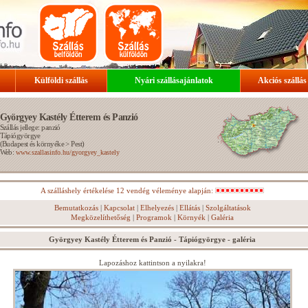
Külföldi szállás
Nyári szállásajánlatok
Akciós szállás
Györgyey Kastély Étterem és Panzió
Szállás jellege: panzió
Tápiógyörgye
(
Budapest és környéke
>
Pest
)
Web:
www.szallasinfo.hu/gyorgyey_kastely
A szálláshely értékelése 12 vendég véleménye alapján:
Bemutatkozás
|
Kapcsolat
|
Elhelyezés
|
Ellátás
|
Szolgáltatások
Megközelíthetőség
|
Programok
|
Környék
|
Galéria
Györgyey Kastély Étterem és Panzió - Tápiógyörgye - galéria
Lapozáshoz kattintson a nyilakra!