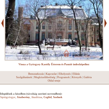
Vissza a Györgyey Kastély Étterem és Panzió indexképeihez
Bemutatkozás
|
Kapcsolat
|
Elhelyezés
|
Ellátás
Szolgáltatások
|
Megközelíthetőség
|
Programok
|
Környék
|
Galéria
Oldal teteje
Települések a közelben (távolság szerinti sorrendben):
Tápiógyörgye
,
Jászberény
,
Jászdózsa
,
Cegléd
,
Szolnok