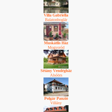
Villa Gabriella
Balatonboglár
Muskátlis Ház
Mogyoród
Sétány Vendégház
Alsóörs
Polgár Panzió
Villány