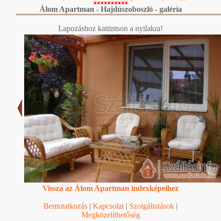
Álom Apartman - Hajdúszoboszló - galéria
Lapozáshoz kattintson a nyilakra!
Vissza az Álom Apartman indexképeihez
Bemutatkozás
|
Kapcsolat
|
Szolgáltatások
|
Megközelíthetőség