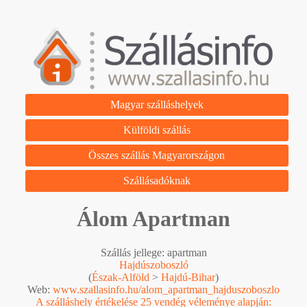
Magyar szálláshelyek
Külföldi szállás
Összes szállás Magyarországon
Szállásadóknak
Álom Apartman
Szállás jellege: apartman
Hajdúszoboszló
(
Észak-Alföld
>
Hajdú-Bihar
)
Web:
www.szallasinfo.hu/alom_apartman_hajduszoboszlo
A szálláshely értékelése 25 vendég véleménye alapján: