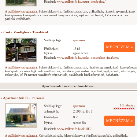
Részletek:
www.szallasinfo.hu/eszter_vendeghaz/
A szálláshely szolgáltatásai:
Felszerelt konyha, fürdőszobás szobák, grillezőhely, játszótér, gyermekjátszó,
kerékpározás, kerékpárkölcsönzés, nemdohányzó szobák, saját kert, szobaszéf, TV a szobában, zárt
parkoló, családbarát.
» Csuka Vendégház - Tiszafüred
Szállás jellege:
apartman
MEGNÉZEM »
Férőhelyek:
13 fő
Nyitva:
egész évben
Részletek:
www.szallasinfo.hu/csuka_vendeghaz_tiszafured/
A szálláshely szolgáltatásai:
Felszerelt konyha, fürdőszobás szobák, játszótér, gyermekjátszó, kerékpározás
kerékpárkölcsönzés, légkondicionált szobák, nemdohányzó szobák, saját kert, saját parkoló, sátorhelyek,
teakonyha, Wi-Fi internet hozzáférés, zárt parkoló, családbarát, kisállat bevihető, bababarát.
Apartmanok Tiszafüred közelében:
» Apartman 64109 - Poroszló
Szállás jellege:
apartman
1 db vélemény
Jellemző ár:
2 500 Ft / fő / éj
Férőhelyek:
8 fő
MEGNÉZEM »
Nyitva:
szezonális
Részletek:
www.szallasinfo.hu/64109/
A szálláshely szolgáltatásai:
Csónakkölcsönzés, felszerelt konyha, fürdőszobás szobák, grillezőhely,