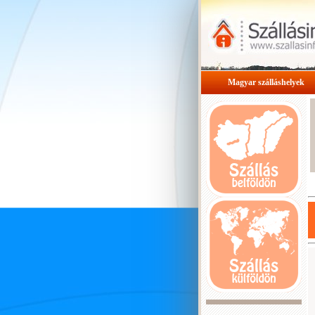
Magyar szálláshelyek