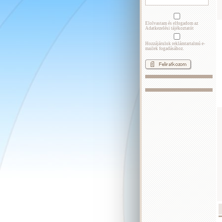
Elolvastam és elfogadom az
Adatkezelési tájékoztatót
Hozzájárulok reklámtartalmú e-
mailek fogadásához.