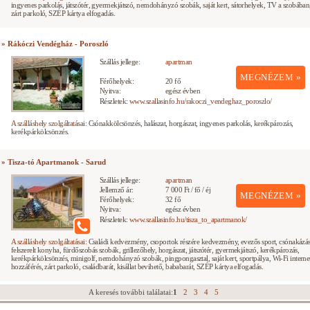
ingyenes parkolás, játszótér, gyermekjátszó, nemdohányzó szobák, saját kert, sátorhelyek, TV a szobában
zárt parkoló, SZÉP kártya elfogadás.
» Rákóczi Vendégház - Poroszló
Szállás jellege:
apartman
MEGNÉZEM »
Férőhelyek:
20 fő
Nyitva:
egész évben
Részletek:
www.szallasinfo.hu/rakoczi_vendeghaz_poroszlo/
A szálláshely szolgáltatásai:
Csónakkölcsönzés, halászat, horgászat, ingyenes parkolás, kerékpározás,
kerékpárkölcsönzés.
» Tisza-tó Apartmanok - Sarud
Szállás jellege:
apartman
Jellemző ár:
7 000 Ft / fő / éj
MEGNÉZEM »
Férőhelyek:
32 fő
Nyitva:
egész évben
Részletek:
www.szallasinfo.hu/tisza_to_apartmanok/
A szálláshely szolgáltatásai:
Családi kedvezmény, csoportok részére kedvezmény, evezős sport, csónakázás
felszerelt konyha, fürdőszobás szobák, grillezőhely, horgászat, játszótér, gyermekjátszó, kerékpározás,
kerékpárkölcsönzés, minigolf, nemdohányzó szobák, pingpongasztal, saját kert, sportpálya, Wi-Fi interne
hozzáférés, zárt parkoló, családbarát, kisállat bevihető, bababarát, SZÉP kártya elfogadás.
A keresés további találatai:
1
2
3
4
5