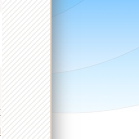
,
,
t