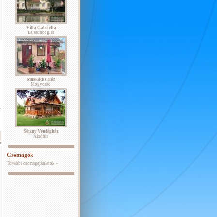
Villa Gabriella
Balatonboglár
Muskátlis Ház
Mogyoród
,
Sétány Vendégház
Alsóörs
Csomagok
További csomagajánlatok »