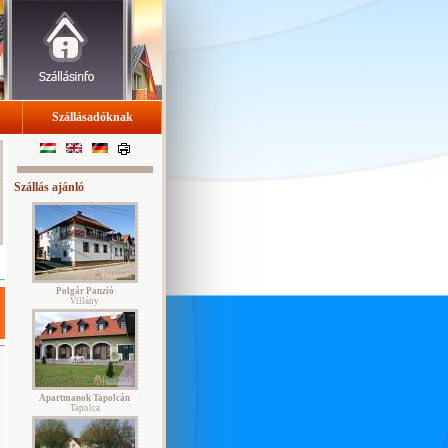
Szállásadóknak
Szállás ajánló
Polgár Panzió
Villány
Apartmanok Tapolcán
Tapolca