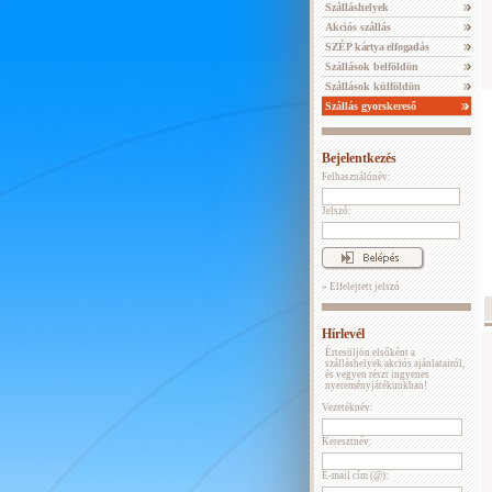
Szálláshelyek
Akciós szállás
SZÉP kártya elfogadás
Szállások belföldön
Szállások külföldön
Szállás gyorskereső
Bejelentkezés
Felhasználónév:
Jelszó:
» Elfelejtett jelszó
Hírlevél
Értesüljön elsőként a
szálláshelyek akciós ajánlatairól,
és vegyen részt ingyenes
nyereményjátékunkban!
Vezetéknév:
Keresztnév:
E-mail cím (@):