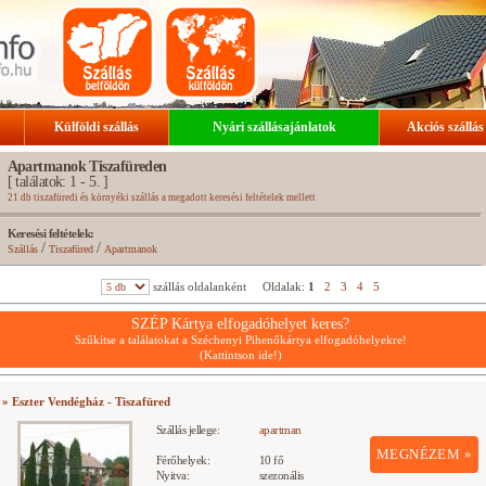
Külföldi szállás
Nyári szállásajánlatok
Akciós szállás
Apartmanok Tiszafüreden
[ találatok: 1 - 5. ]
21 db tiszafüredi és környéki szállás a megadott keresési feltételek mellett
Keresési feltételek:
/
/
Szállás
Tiszafüred
Apartmanok
szállás oldalanként
Oldalak:
1
2
3
4
5
SZÉP Kártya elfogadóhelyet keres?
Szűkítse a találatokat a Széchenyi Pihenőkártya elfogadóhelyekre!
(Kattintson ide!)
» Eszter Vendégház - Tiszafüred
Szállás jellege:
apartman
MEGNÉZEM »
Férőhelyek:
10 fő
Nyitva:
szezonális