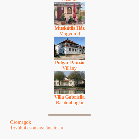
Muskátlis Ház
Mogyoród
Polgár Panzió
Villány
Villa Gabriella
Balatonboglár
Csomagok
További csomagajánlatok »