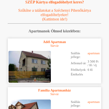
SZÉP Kártya elfogadóhelyet keres?
Szűkítse a találatokat a Széchenyi Pihenőkártya
elfogadóhelyekre!
(Kattintson ide!)
Apartmanok Ólmod közelében:
Adél Apartman
Sárvár
Szállás
apartman
jellege:
3 500 Ft
Jellemző ár:
/ fő / éj
Férőhelyek:
6 fő
Értékelés
Familia Apartmanház
Sárvár
Szállás
apartman
jellege: