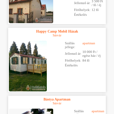
3 500 Ft
Jellemző ár:
/ fő / éj
Férőhelyek:
12 fő
Értékelés
Happy Camp Mobil Házak
Sárvár
Szállás
apartman
jellege:
10 000 Ft /
Jellemző ár:
egész ház / éj
Férőhelyek:
84 fő
Értékelés
Bástya Apartman
Sárvár
Szállás
apartman