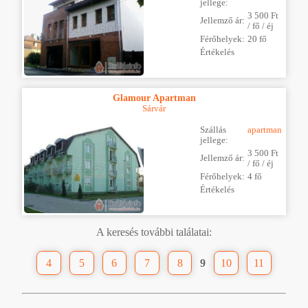
jellege:
3 500 Ft
Jellemző ár:
/ fő / éj
Férőhelyek:
20 fő
Értékelés
Glamour Apartman
Sárvár
Szállás
apartman
jellege:
3 500 Ft
Jellemző ár:
/ fő / éj
Férőhelyek:
4 fő
Értékelés
A keresés további találatai:
4
5
6
7
8
9
10
11