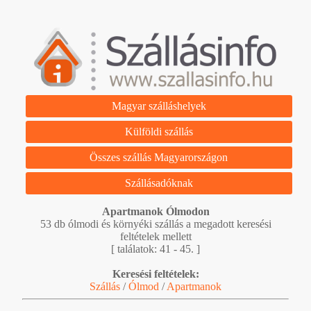
Magyar szálláshelyek
Külföldi szállás
Összes szállás Magyarországon
Szállásadóknak
Apartmanok Ólmodon
53 db ólmodi és környéki szállás a megadott keresési
feltételek mellett
[ találatok: 41 - 45. ]
Keresési feltételek:
Szállás
/
Ólmod
/
Apartmanok