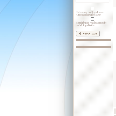
Elolvastam és elfogadom az
Adatkezelési tájékoztatót
Hozzájárulok reklámtartalmú e-
mailek fogadásához.