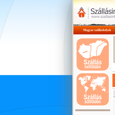
Magyar szálláshelyek