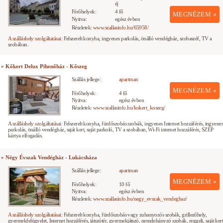
éj
Férőhelyek:
4 fő
MEGNÉZEM »
Nyitva:
egész évben
Részletek:
www.szallasinfo.hu/65958/
A szálláshely szolgáltatásai:
Felszerelt konyha, ingyenes parkolás, önálló vendégház, szobaszéf, TV a
szobában.
» Kőkert Delux Pihenőház - Kőszeg
Szállás jellege:
apartman
MEGNÉZEM »
Férőhelyek:
4 fő
Nyitva:
egész évben
Részletek:
www.szallasinfo.hu/kokert_koszeg/
A szálláshely szolgáltatásai:
Felszerelt konyha, fürdőszobás szobák, ingyenes Internet hozzáférés, ingyene
parkolás, önálló vendégház, saját kert, saját parkoló, TV a szobában, Wi-Fi internet hozzáférés, SZÉP
kártya elfogadás.
» Négy Évszak Vendégház - Lukácsháza
Szállás jellege:
apartman
MEGNÉZEM »
Férőhelyek:
10 fő
Nyitva:
egész évben
Részletek:
www.szallasinfo.hu/negy_evszak_vendeghaz/
A szálláshely szolgáltatásai:
Felszerelt konyha, fürdőszobás vagy zuhanyozós szobák, grillezőhely,
gyermekfelügyelet, Internet hozzáférés, játszótér, gyermekjátszó, nemdohányzó szobák, reggeli, saját kert