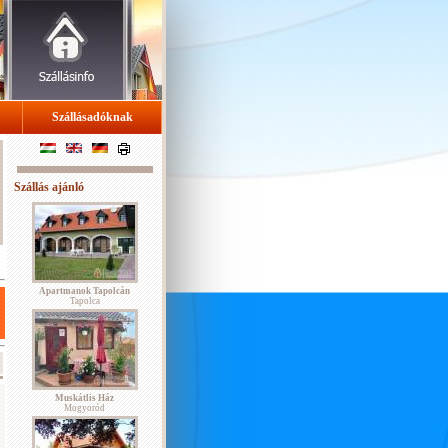
Szállásadóknak
Szállás ajánló
Apartmanok Tapolcán
Tapolca
Muskátlis Ház
Mogyoród