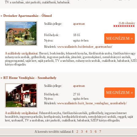
TV a szobában, zárt parkoló, családbarát, bababarát.
» Dreiszker Apartmanház - Ólmod
Szállás jellege:
apartman
25 db vélemény
Férőhelyek:
18 fő
MEGNÉZEM »
Nyitva:
egész évben
Részletek:
www.szallasinfo.hu/dreiszker_apartmanhaz/
A szálláshely szolgáltatásai:
Borozó, borkóstolás, felszerelt konyha, fürdőszobás szoba, fürdőszobás vagy
zuhanyozós szobák, grillezőhely, ingyenes parkolás, játszótér, gyermekjátszó, nemdohányzó szobák,
pingpongasztal, saját kert, saját parkoló, TV a szobában, zuhanyozós szobák, családbarát, bababarát, SZÉ
kártya elfogadás.
» RT Home Vendégház - Szombathely
Szállás jellege:
apartman
MEGNÉZEM »
Férőhelyek:
27 fő
Nyitva:
egész évben
Részletek:
www.szallasinfo.hu/rt_home_vendeghaz_szombathely/
A szálláshely szolgáltatásai:
Felszerelt konyha, fürdőszobás szobák, grillezőhely, ingyenes Internet
hozzáférés, ingyenes parkolás, kerékpározás, kerékpárkölcsönzés, nemdohányzó szobák, reggeli, saját
kert, szobaszéf, TV a szobában, zárt parkoló, családbarát, bababarát, SZÉP kártya elfogadás.
A keresés további találatai:
1
2
3
4
5
6
7