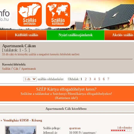
Külföldi szállás
Nyári szállásajánlatok
Akciós szállás
Apartmanok Cákon
[ találatok: 1 - 5. ]
33 db cáki és környéki szállás a megadott keresési feltételek mellett
Keresési feltételek:
/
/
Szállás
Cák
Apartmanok
szállás oldalanként
Oldalak:
1
2
3
4
5
6
7
SZÉP Kártya elfogadóhelyet keres?
Szűkítse a találatokat a Széchenyi Pihenőkártya elfogadóhelyekre!
(Kattintson ide!)
Apartmanok Cák közelében:
» Vendégház 65958 - Kőszeg
Szállás jellege:
apartman
1 db vélemény
Jellemző ár:
16 000 Ft / apartman /