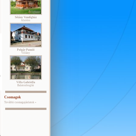
Sétány Vendégház
Alsóörs
Polgár Panzió
Villány
s
Villa Gabriella
Balatonboglár
Csomagok
További csomagajánlatok »
,