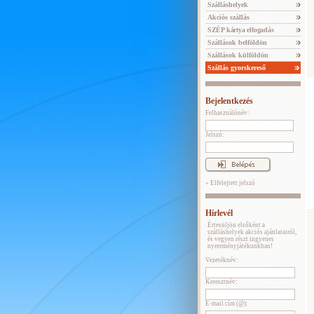
Szálláshelyek
Akciós szállás
SZÉP kártya elfogadás
Szállások belföldön
Szállások külföldön
Szállás gyorskereső
Bejelentkezés
Felhasználónév:
Jelszó:
» Elfelejtett jelszó
Hírlevél
Értesüljön elsőként a
szálláshelyek akciós ajánlatairól,
és vegyen részt ingyenes
nyereményjátékunkban!
Vezetéknév:
Keresztnév:
E-mail cím (@):