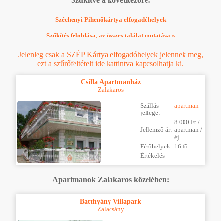
Szűkítve a következőre:
Széchenyi Pihenőkártya elfogadóhelyek
Szűkítés feloldása, az összes találat mutatása »
Jelenleg csak a SZÉP Kártya elfogadóhelyek jelennek meg,
ezt a szűrőfeltételt ide kattintva kapcsolhatja ki.
Csilla Apartmanház
Zalakaros
Szállás
apartman
jellege:
8 000 Ft /
Jellemző ár:
apartman /
éj
Férőhelyek:
16 fő
Értékelés
Apartmanok Zalakaros közelében:
Batthyány Villapark
Zalacsány