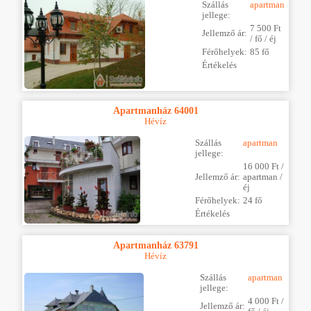
Szállás
apartman
jellege:
7 500 Ft
Jellemző ár:
/ fő / éj
Férőhelyek:
85 fő
Értékelés
Apartmanház 64001
Hévíz
Szállás
apartman
jellege:
16 000 Ft /
Jellemző ár:
apartman /
éj
Férőhelyek:
24 fő
Értékelés
Apartmanház 63791
Hévíz
Szállás
apartman
jellege:
4 000 Ft /
Jellemző ár: