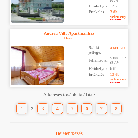
fő / éj
Férőhelyek:
12 fő
Értékelés
3 db
vélemény
Andrea Villa Apartmanház
Hévíz
Szállás
apartman
jellege:
5 000 Ft /
Jellemző ár:
fő / éj
Férőhelyek:
6 fő
Értékelés
13 db
vélemény
A keresés további találatai:
1
2
3
4
5
6
7
8
Bejelentkezés