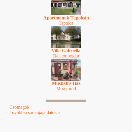
Apartmanok Tapolcán
Tapolca
Villa Gabriella
Balatonboglár
Muskátlis Ház
Mogyoród
Csomagok
További csomagajánlatok »