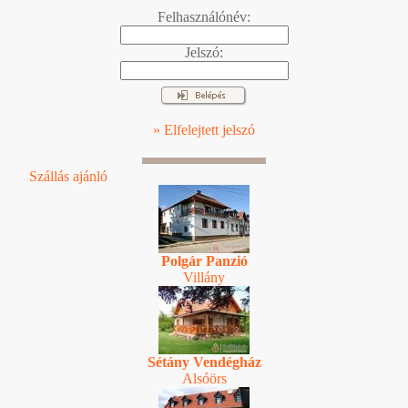
Felhasználónév:
Jelszó:
» Elfelejtett jelszó
Szállás ajánló
Polgár Panzió
Villány
Sétány Vendégház
Alsóörs