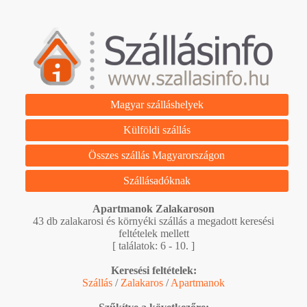
Magyar szálláshelyek
Külföldi szállás
Összes szállás Magyarországon
Szállásadóknak
Apartmanok Zalakaroson
43 db zalakarosi és környéki szállás a megadott keresési
feltételek mellett
[ találatok: 6 - 10. ]
Keresési feltételek:
Szállás
/
Zalakaros
/
Apartmanok