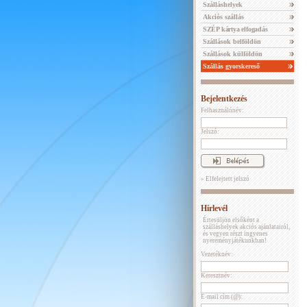
Szálláshelyek
Akciós szállás
SZÉP kártya elfogadás
Szállások belföldön
Szállások külföldön
Szállás gyorskereső
Bejelentkezés
Felhasználónév:
Jelszó:
» Elfelejtett jelszó
Hírlevél
Értesüljön elsőként a
szálláshelyek akciós ajánlatairól,
és vegyen részt ingyenes
nyereményjátékunkban!
Vezetéknév:
Keresztnév:
E-mail cím (@):