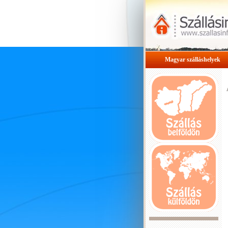
Magyar szálláshelyek