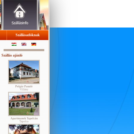
Szállásadóknak
Szállás ajánló
Polgár Panzió
Villány
Apartmanok Tapolcán
Tapolca