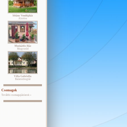
Sétány Vendégház
Alsóörs
Muskátlis Ház
Mogyoród
Villa Gabriella
Balatonboglár
Csomagok
További csomagajánlatok »