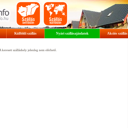
Külföldi szállás
Nyári szállásajánlatok
Akciós szállás
A keresett szálláshely jelenleg nem elérhető.