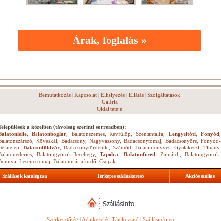
Árak, foglalás »
Bemutatkozás
|
Kapcsolat
|
Elhelyezés
|
Ellátás
|
Szolgáltatások
Galéria
Oldal teteje
Települések a közelben (távolság szerinti sorrendben):
Balatonlelle
,
Balatonboglár
,
Balatonszemes
,
Révfülöp
,
Szentantalfa
,
Lengyeltóti
,
Fonyód
,
Balatonszárszó
,
Köveskál
,
Badacsony
,
Nagyvázsony
,
Badacsonytomaj
,
Badacsonyörs
,
Fonyód-
Bélatelep
,
Balatonföldvár
,
Badacsonytördemic
,
Szántód
,
Balatonfenyves
,
Gyulakeszi
,
Tihany
,
Balatonederics
,
Balatongyörök-Becehegy
,
Tapolca
,
Balatonfüred
,
Zamárdi
,
Balatongyörök
,
Bonnya
,
Lesencetomaj
,
Balatonmáriafürdő
,
Csopak
Szállások katalógusa
Térképes szálláskereső
Akciós szállás
Szerkesztőség
|
Adatkezelési Tájékoztató
|
Szállásinfo.eu