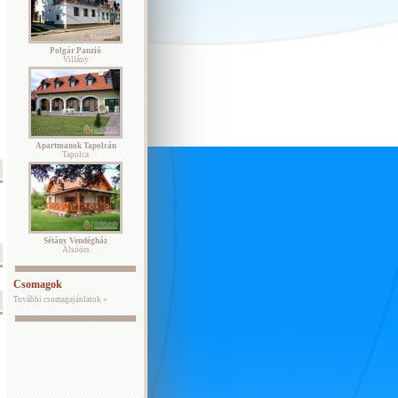
Polgár Panzió
Villány
Apartmanok Tapolcán
Tapolca
Sétány Vendégház
Alsóörs
Csomagok
További csomagajánlatok »