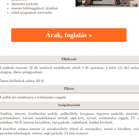
díjmentes parkolás
étterem büféreggelivel, drinkbár
külső programok szervezése
Árak, foglalás »
Elhelyezés
A szálloda összesen 26 db szobával rendelkezik, ebből 4 db apartman, a többi (22 db) szoba
kétágyas, illetve pótágyazható.
Összes férőhelyek száma: 60 fő
Ellátás
A szállás ára tartalmazza a svédasztalos reggelit.
Szolgáltatások
Drinkbár, étterem, fürdőszobás szobák, grillezőhely, horgászat, ingyenes parkolás, játszótér,
gyermekjátszó, kávézó, nemdohányzó szobák, saját kert, söröző, svédasztalos reggeli, TV a
szobában, Wi-Fi internet hozzáférés, zárt parkoló, családbarát, kisállat bevihető.
A közelben számos étterem és szórakozóhely érhető el, teniszpálya, strand a közelben, vízi
sportolási lehetőségek, telefon, saját parkoló, 24 órás recepció.