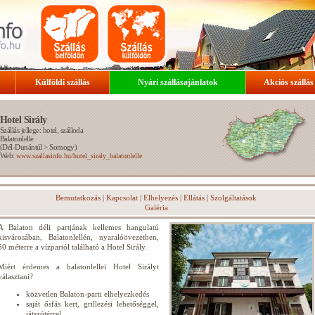
Külföldi szállás
Nyári szállásajánlatok
Akciós szállás
Hotel Sirály
Szállás jellege: hotel, szálloda
Balatonlelle
(
Dél-Dunántúl
>
Somogy
)
Web:
www.szallasinfo.hu/hotel_siraly_balatonlelle
Bemutatkozás
|
Kapcsolat
|
Elhelyezés
|
Ellátás
|
Szolgáltatások
Galéria
A Balaton déli partjának kellemes hangulatú
kisvárosában, Balatonlellén, nyaralóövezetben,
50 méterre a vízpartól található a Hotel Sirály.
Miért érdemes a balatonlellei Hotel Sirályt
választani?
közvetlen Balaton-parti elhelyezkedés
saját ősfás kert, grillezési lehetőséggel,
játszótérrel