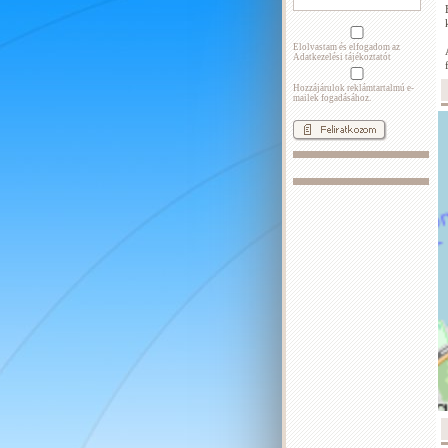
Elolvastam és elfogadom az
Adatkezelési tájékoztatót
Hozzájárulok reklámtartalmú e-
mailek fogadásához.