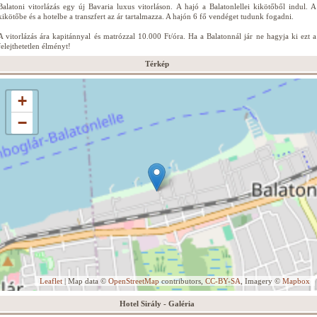
Balatoni vitorlázás egy új Bavaria luxus vitorláson. A hajó a Balatonlellei kikötőből indul. A
kikötőbe és a hotelbe a transzfert az ár tartalmazza. A hajón 6 fő vendéget tudunk fogadni.
A vitorlázás ára kapitánnyal és matrózzal 10.000 Ft/óra. Ha a Balatonnál jár ne hagyja ki ezt a
felejthetetlen élményt!
Térkép
+
−
Leaflet
| Map data ©
OpenStreetMap
contributors,
CC-BY-SA
, Imagery ©
Mapbox
Hotel Sirály - Galéria