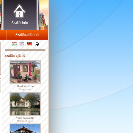
Szállásadóknak
Szállás ajánló
Muskátlis Ház
Mogyoród
Villa Gabriella
Balatonboglár