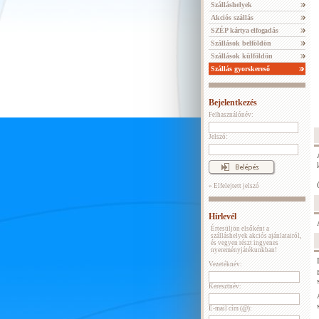
Szálláshelyek
Akciós szállás
SZÉP kártya elfogadás
Szállások belföldön
Szállások külföldön
Szállás gyorskereső
Bejelentkezés
Felhasználónév:
Jelszó:
» Elfelejtett jelszó
Hírlevél
Értesüljön elsőként a
szálláshelyek akciós ajánlatairól,
és vegyen részt ingyenes
nyereményjátékunkban!
Vezetéknév:
Keresztnév:
E-mail cím (@):