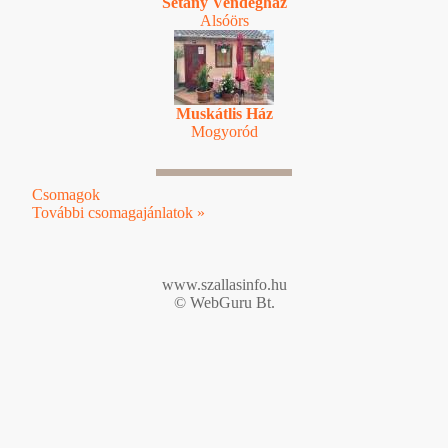
Sétány Vendégház
Alsóörs
Muskátlis Ház
Mogyoród
Csomagok
További csomagajánlatok »
www.szallasinfo.hu
© WebGuru Bt.