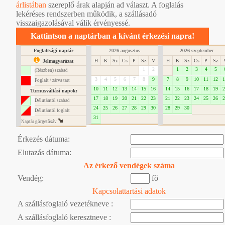
árlistában
szereplő árak alapján ad választ. A foglalás
lekéréses rendszerben működik, a szállásadó
visszaigazolásával válik érvényessé.
Kattintson a naptárban a kívánt érkezési napra!
Foglaltsági naptár
2026 augusztus
2026 szeptember
H
K
Sz
Cs
P
Sz
V
H
K
Sz
Cs
P
Sz
Jelmagyarázat
1
2
1
2
3
4
5
(Részben) szabad
3
4
5
6
7
8
9
7
8
9
10
11
12
1
Foglalt / zárva tart
10
11
12
13
14
15
16
14
15
16
17
18
19
2
Turnusváltási napok:
17
18
19
20
21
22
23
21
22
23
24
25
26
2
Délutántól szabad
24
25
26
27
28
29
30
28
29
30
Délutántól foglalt
31
Naptár görgetôsáv
Érkezés dátuma:
Elutazás dátuma:
Az érkező vendégek száma
Vendég:
fő
Kapcsolattartási adatok
A szállásfoglaló vezetékneve :
A szállásfoglaló keresztneve :