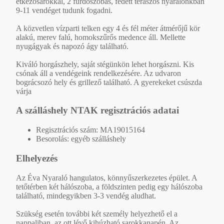
étkezősarokkal, 2 fürdőszobás, fedett teraszos nyaralónkban
9-11 vendéget tudunk fogadni.
A közvetlen vízparti telken egy 4 és fél méter átmérőjű kör
alakú, merev falú, homokszűrős medence áll. Mellette
nyugágyak és napozó ágy található.
Kiváló horgászhely, saját stégünkön lehet horgászni. Kis
csónak áll a vendégeink rendelkezésére. Az udvaron
bográcsozó hely és grillező található. A gyerekeket csúszda
várja
A szálláshely NTAK regisztrációs adatai
Regisztrációs szám: MA19015164
Besorolás: egyéb szálláshely
Elhelyezés
Az Éva Nyaraló hangulatos, könnyűszerkezetes épület. A
tetőtérben két hálószoba, a földszinten pedig egy hálószoba
található, mindegyikben 3-3 vendég aludhat.
Szükség esetén további két személy helyezhető el a
nappaliban, az ott lévő kihúzható sarokkanapén. Az