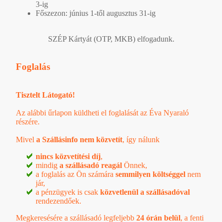
3-ig
Főszezon: június 1-től augusztus 31-ig
SZÉP Kártyát (OTP, MKB) elfogadunk.
Foglalás
Tisztelt Látogató!
Az alábbi űrlapon küldheti el foglalását az Éva Nyaraló
részére.
Mivel
a Szállásinfo nem közvetít
, így nálunk
nincs közvetítési díj
,
mindig
a szállásadó reagál
Önnek,
a foglalás az Ön számára
semmilyen költséggel
nem
jár,
a pénzügyek is csak
közvetlenül a szállásadóval
rendezendőek.
Megkeresésére a szállásadó legfeljebb
24 órán belül
, a
fenti