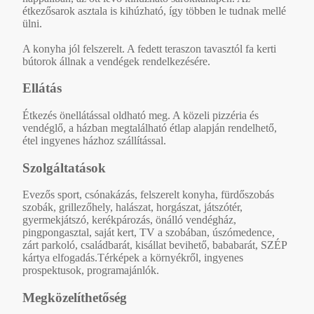
étkezősarok asztala is kihúzható, így többen le tudnak mellé
ülni.
A konyha jól felszerelt. A fedett teraszon tavasztól fa kerti
bútorok állnak a vendégek rendelkezésére.
Ellátás
Étkezés önellátással oldható meg. A közeli pizzéria és
vendéglő, a házban megtalálható étlap alapján rendelhető,
étel ingyenes házhoz szállítással.
Szolgáltatások
Evezős sport, csónakázás, felszerelt konyha, fürdőszobás
szobák, grillezőhely, halászat, horgászat, játszótér,
gyermekjátszó, kerékpározás, önálló vendégház,
pingpongasztal, saját kert, TV a szobában, úszómedence,
zárt parkoló, családbarát, kisállat bevihető, bababarát, SZÉP
kártya elfogadás.Térképek a környékről, ingyenes
prospektusok, programajánlók.
Megközelíthetőség