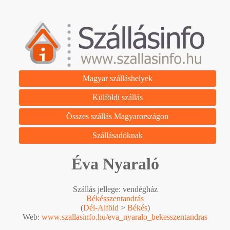
Magyar szálláshelyek
Külföldi szállás
Összes szállás Magyarországon
Szállásadóknak
Éva Nyaraló
Szállás jellege: vendégház
Békésszentandrás
(
Dél-Alföld
>
Békés
)
Web:
www.szallasinfo.hu/eva_nyaralo_bekesszentandras