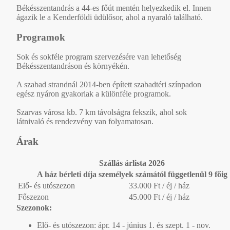
Békésszentandrás a 44-es főút mentén helyezkedik el. Innen
ágazik le a Kenderföldi üdülősor, ahol a nyaraló található.
Programok
Sok és sokféle program szervezésére van lehetőség
Békésszentandráson és környékén.
A szabad strandnál 2014-ben épített szabadtéri színpadon
egész nyáron gyakoriak a különféle programok.
Szarvas városa kb. 7 km távolságra fekszik, ahol sok
látnivaló és rendezvény van folyamatosan.
Árak
Szállás árlista 2026
A ház bérleti díja személyek számától függetlenül 9 főig
Elő- és utószezon
33.000 Ft / éj / ház
Főszezon
45.000 Ft / éj / ház
Szezonok:
Elő- és utószezon: ápr. 14 - június 1. és szept. 1 - nov.