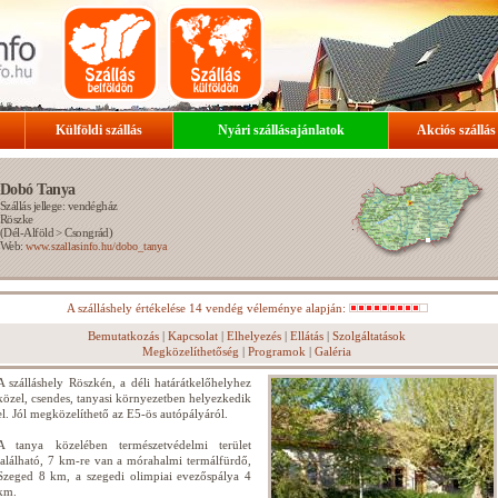
Külföldi szállás
Nyári szállásajánlatok
Akciós szállás
Dobó Tanya
Szállás jellege: vendégház
Röszke
(
Dél-Alföld
>
Csongrád
)
Web:
www.szallasinfo.hu/dobo_tanya
A szálláshely értékelése 14 vendég véleménye alapján:
Bemutatkozás
|
Kapcsolat
|
Elhelyezés
|
Ellátás
|
Szolgáltatások
Megközelíthetőség
|
Programok
|
Galéria
A szálláshely Röszkén, a déli határátkelőhelyhez
közel, csendes, tanyasi környezetben helyezkedik
el. Jól megközelíthető az E5-ös autópályáról.
A tanya közelében természetvédelmi terület
található, 7 km-re van a mórahalmi termálfürdő,
Szeged 8 km, a szegedi olimpiai evezőspálya 4
km.