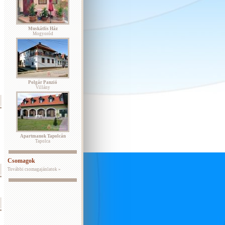
Muskátlis Ház
Mogyoród
Polgár Panzió
Villány
Apartmanok Tapolcán
Tapolca
Csomagok
További csomagajánlatok »