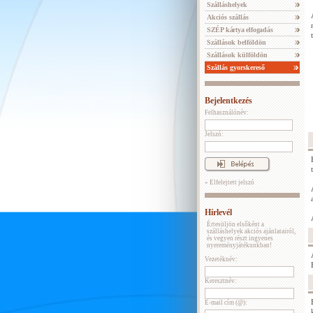
Szálláshelyek
Akciós szállás
SZÉP kártya elfogadás
Szállások belföldön
Szállások külföldön
Szállás gyorskereső
Bejelentkezés
Felhasználónév:
Jelszó:
» Elfelejtett jelszó
Hírlevél
Értesüljön elsőként a
szálláshelyek akciós ajánlatairól,
és vegyen részt ingyenes
nyereményjátékunkban!
Vezetéknév:
Keresztnév:
E-mail cím (@):