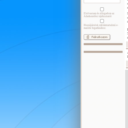
Elolvastam és elfogadom az
Adatkezelési tájékoztatót
Hozzájárulok reklámtartalmú e-
mailek fogadásához.