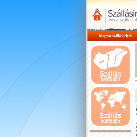
Magyar szálláshelyek