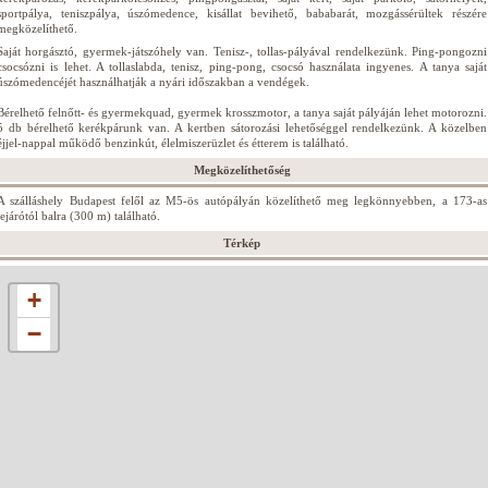
sportpálya, teniszpálya, úszómedence, kisállat bevihető, bababarát, mozgássérültek részére
megközelíthető.
Saját horgásztó, gyermek-játszóhely van. Tenisz-, tollas-pályával rendelkezünk. Ping-pongozni
csocsózni is lehet. A tollaslabda, tenisz, ping-pong, csocsó használata ingyenes. A tanya saját
úszómedencéjét használhatják a nyári időszakban a vendégek.
Bérelhető felnőtt- és gyermekquad, gyermek krosszmotor, a tanya saját pályáján lehet motorozni.
5 db bérelhető kerékpárunk van. A kertben sátorozási lehetőséggel rendelkezünk. A közelben
éjjel-nappal működő benzinkút, élelmiszerüzlet és étterem is található.
Megközelíthetőség
A szálláshely Budapest felől az M5-ös autópályán közelíthető meg legkönnyebben, a 173-as
lejárótól balra (300 m) található.
Térkép
+
−