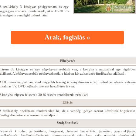
A szálláshely 3 kétágyas pótágyazható és egy
négyágyas szobával rendelkezik, akár 15-20 fős
társaságot is vendégül tudunk látni.
Árak, foglalás »
Elhelyezés
Három db kétágyas és egy négyágyas szobánk van, a konyha a nappalival egy légtérben
található. A kétágyas szobák pótágyazhatók, a házban két zuhanyzós fürdőszoba található.
A 60 nm-es nappaliban, ahol nagyobb tásaság is kényelmesen elfér, műholdas adások vételére
alkalmas TV, DVD lejátszó, internet hozzáférés is van.
A konyha teljesen felszerelt 30 fő részére rendelkezik terítékkel.
Ellátás
A szálláshely önellátásra rendezkedett be, de a vendég igénye szerint készítünk bográcsost.
Esetleg disznótór szervezését is vállaljuk.
Szolgáltatások
Felszerelt konyha, grillezőhely, horgászat, Internet hozzáférés, játszótér, gyermekjátszó,
kerékpározás, kerékpárkölcsönzés, pingpongasztal, saját kert, saját parkoló, sátorhelyek,