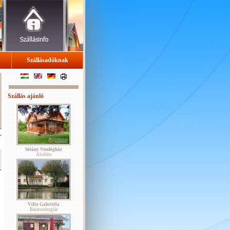
Szállásadóknak
Szállás ajánló
Sétány Vendégház
Alsóörs
Villa Gabriella
Balatonboglár