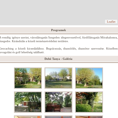
Leaflet
Programok
A vendég igénye szerint, városlátogatás Szegeden idegenvezetővel, fürdőlátogatás Mórahalomra,
Szegedre. Kirándulás a közeli természetvédelmi területre.
Geocaching a közeli kicsesládához. Bográcsozás, disznóölés, disznótor szervezése. Közelben
lovagolási és golf lehetőség található.
Dobó Tanya - Galéria