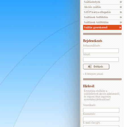
Szálláshelyek
Akciós szállás
SZÉP kártya elfogadás
Szállások belföldön
Szállások külföldön
Szállás gyorskereső
Bejelentkezés
Felhasználónév:
Jelszó:
» Elfelejtett jelszó
Hírlevél
Értesüljön elsőként a
szálláshelyek akciós ajánlatairól,
és vegyen részt ingyenes
nyereményjátékunkban!
Vezetéknév:
Keresztnév:
E-mail cím (@):