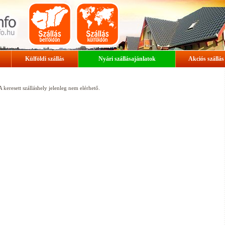
Külföldi szállás
Nyári szállásajánlatok
Akciós szállás
A keresett szálláshely jelenleg nem elérhető.