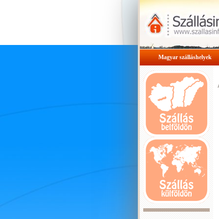
Magyar szálláshelyek