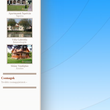
Apartmanok Tapolcán
Tapolca
Villa Gabriella
Balatonboglár
Sétány Vendégház
Alsóörs
Csomagok
További csomagajánlatok »