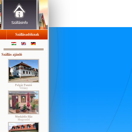
Szállásadóknak
Szállás ajánló
Polgár Panzió
Villány
Muskátlis Ház
Mogyoród