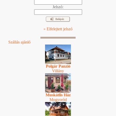
Jelszó:
» Elfelejtett jelszó
Szállás ajánló
Polgár Panzió
Villány
Muskátlis Ház
Mogyoród