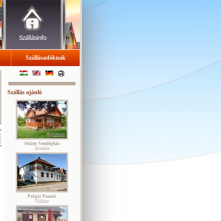
Szállásadóknak
Szállás ajánló
Sétány Vendégház
Alsóörs
Polgár Panzió
Villány