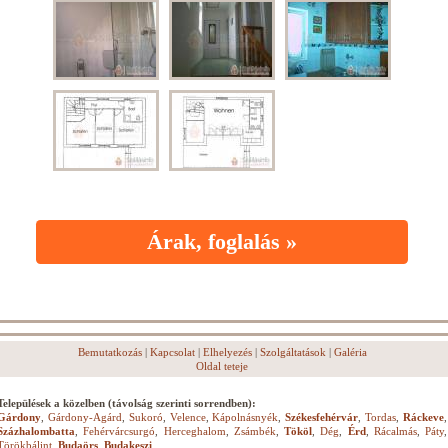
Árak, foglalás »
Bemutatkozás
|
Kapcsolat
|
Elhelyezés
|
Szolgáltatások
|
Galéria
Oldal teteje
Települések a közelben (távolság szerinti sorrendben):
Gárdony
,
Gárdony-Agárd
,
Sukoró
,
Velence
,
Kápolnásnyék
,
Székesfehérvár
,
Tordas
,
Ráckeve
,
Százhalombatta
,
Fehérvárcsurgó
,
Herceghalom
,
Zsámbék
,
Tököl
,
Dég
,
Érd
,
Rácalmás
,
Páty
,
Törökbálint
,
Budaörs
,
Budakeszi