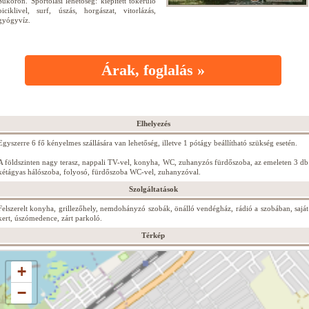
Sukorón. Sportolási lehetőség: kiépített tókerülő
biciklivel, surf, úszás, horgászat, vitorlázás,
gyógyvíz.
Árak, foglalás »
Elhelyezés
Egyszerre 6 fő kényelmes szállására van lehetőség, illetve 1 pótágy beállítható szükség esetén.
A földszinten nagy terasz, nappali TV-vel, konyha, WC, zuhanyzós fürdőszoba, az emeleten 3 db
kétágyas hálószoba, folyosó, fürdőszoba WC-vel, zuhanyzóval.
Szolgáltatások
Felszerelt konyha, grillezőhely, nemdohányzó szobák, önálló vendégház, rádió a szobában, saját
kert, úszómedence, zárt parkoló.
Térkép
+
−