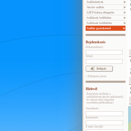
Szálláshelyek
Akciós szállás
SZÉP kártya elfogadás
Szállások belföldön
Szállások külföldön
Szállás gyorskereső
Bejelentkezés
Felhasználónév:
Jelszó:
» Elfelejtett jelszó
Hírlevél
Értesüljön elsőként a
szálláshelyek akciós ajánlatairól,
és vegyen részt ingyenes
nyereményjátékunkban!
Vezetéknév:
Keresztnév:
E-mail cím (@):