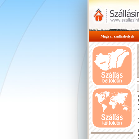
Magyar szálláshelyek