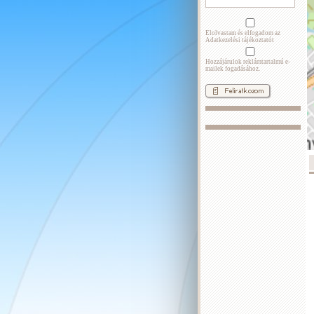
Elolvastam és elfogadom az
Adatkezelési tájékoztatót
Hozzájárulok reklámtartalmú e-
mailek fogadásához.