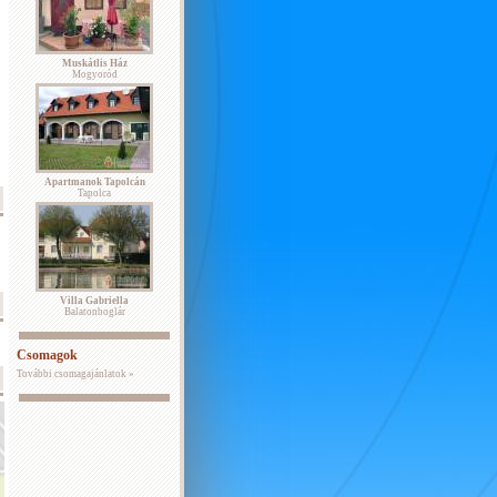
Muskátlis Ház
Mogyoród
Apartmanok Tapolcán
Tapolca
Villa Gabriella
Balatonboglár
Csomagok
További csomagajánlatok »