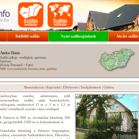
Külföldi szállás
Nyári szállásajánlatok
Akciós szállás
Anita Haus
Szállás jellege: vendégház, apartman
Gárdony
(
Közép-Dunántúl
>
Fejér
)
Web:
www.szallasinfo.hu/anita_haus_gardony
Bemutatkozás
|
Kapcsolat
|
Elhelyezés
|
Szolgáltatások
|
Galéria
Gárdonyban csendes, antistresszes, zöld
környezetben, önálló, saját homokszűrős-
vízforgatós medencével (5 m x 3 m x 1,5 m
mély) rendelkező nyaraló várja vendégeit.
A Velencei tó 800 m, bevásárlási lehetőség 500
m, gyógyfürdők 2500 m-re helyezkednek el.
Kirándulási lehetőség a Velencei hegységben,
kultúra, városnézés Székesfehérváron, Pákozdon,