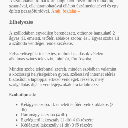
A szállodában római kori hangulatot idéző fürdő működik,
szaunával, ellenáramoltatóval ellátott úszómedencével és egy
épített pezsgőfürdővel.
Árak, foglalás »
Elhelyezés
A szállodában egyedileg berendezett, otthonos hangulatú 2
ágyas (II. emeleti, tetőtéri ablakos szoba) és 3 ágyas szoba áll
a szálloda vendégei rendelkezésére.
Felszereltségük: teletextes, műholdas adások vételére
alkalmas színes televízió, minibár, fürdőszoba.
Minden szoba telefonnal szerelt, minden szobában valamint
a közösségi helyiségekben gyors, szélessávú internet elérés
biztosított a laptoppal érkező vendégek részére, mely
szolgáltatás díját a vendégéjszakák ára tartalmazza.
Szobatípusok:
Kétágyas szoba: II. emeleti tetőtéri velux ablakos (3
db)
Háromágyas szoba (4 db)
Egylégterű lakosztály (1 db) 4 fő részére
Kétlégterű lakosztály (1 db) 3 fő részére