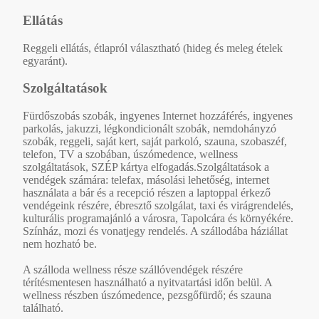
Ellátás
Reggeli ellátás, étlapról választható (hideg és meleg ételek
egyaránt).
Szolgáltatások
Fürdőszobás szobák, ingyenes Internet hozzáférés, ingyenes
parkolás, jakuzzi, légkondicionált szobák, nemdohányzó
szobák, reggeli, saját kert, saját parkoló, szauna, szobaszéf,
telefon, TV a szobában, úszómedence, wellness
szolgáltatások, SZÉP kártya elfogadás.Szolgáltatások a
vendégek számára: telefax, másolási lehetőség, internet
használata a bár és a recepció részen a laptoppal érkező
vendégeink részére, ébresztő szolgálat, taxi és virágrendelés,
kulturális programajánló a városra, Tapolcára és környékére.
Színház, mozi és vonatjegy rendelés. A szállodába háziállat
nem hozható be.
A szálloda wellness része szállóvendégek részére
térítésmentesen használható a nyitvatartási időn belül. A
wellness részben úszómedence, pezsgőfürdő; és szauna
található.