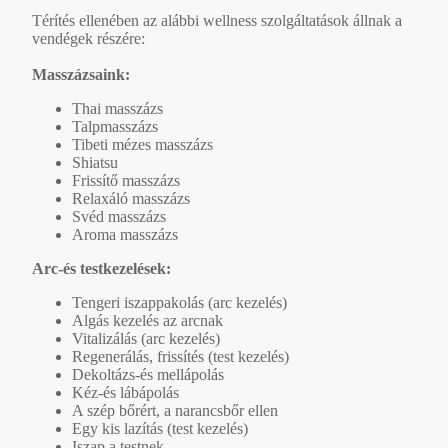
Térítés ellenében az alábbi wellness szolgáltatások állnak a
vendégek részére:
Masszázsaink:
Thai masszázs
Talpmasszázs
Tibeti mézes masszázs
Shiatsu
Frissítő masszázs
Relaxáló masszázs
Svéd masszázs
Aroma masszázs
Arc-és testkezelések:
Tengeri iszappakolás (arc kezelés)
Algás kezelés az arcnak
Vitalizálás (arc kezelés)
Regenerálás, frissítés (test kezelés)
Dekoltázs-és mellápolás
Kéz-és lábápolás
A szép bőrért, a narancsbőr ellen
Egy kis lazítás (test kezelés)
Iszap a testnek