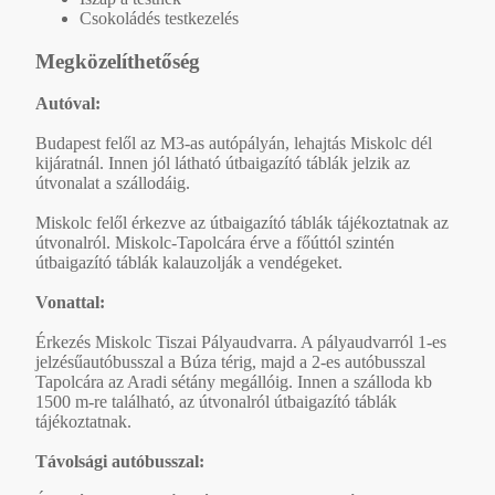
Csokoládés testkezelés
Megközelíthetőség
Autóval:
Budapest felől az M3-as autópályán, lehajtás Miskolc dél
kijáratnál. Innen jól látható útbaigazító táblák jelzik az
útvonalat a szállodáig.
Miskolc felől érkezve az útbaigazító táblák tájékoztatnak az
útvonalról. Miskolc-Tapolcára érve a főúttól szintén
útbaigazító táblák kalauzolják a vendégeket.
Vonattal:
Érkezés Miskolc Tiszai Pályaudvarra. A pályaudvarról 1-es
jelzésűautóbusszal a Búza térig, majd a 2-es autóbusszal
Tapolcára az Aradi sétány megállóig. Innen a szálloda kb
1500 m-re található, az útvonalról útbaigazító táblák
tájékoztatnak.
Távolsági autóbusszal: