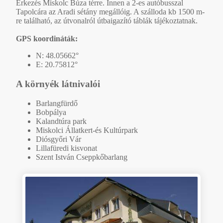
Érkezés Miskolc Búza térre. Innen a 2-es autóbusszal
Tapolcára az Aradi sétány megállóig. A szálloda kb 1500 m-
re található, az útvonalról útbaigazító táblák tájékoztatnak.
GPS koordináták:
N: 48.05662°
E: 20.75812°
A környék látnivalói
Barlangfürdő
Bobpálya
Kalandtúra park
Miskolci Állatkert-és Kultúrpark
Diósgyőri Vár
Lillafüredi kisvonat
Szent István Cseppkőbarlang