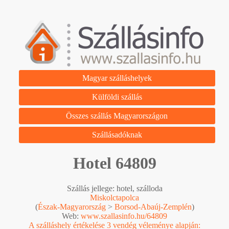
Magyar szálláshelyek
Külföldi szállás
Összes szállás Magyarországon
Szállásadóknak
Hotel 64809
Szállás jellege: hotel, szálloda
Miskolctapolca
(
Észak-Magyarország
>
Borsod-Abaúj-Zemplén
)
Web:
www.szallasinfo.hu/64809
A szálláshely értékelése 3 vendég véleménye alapján: