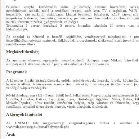
Felszerelt konyha, fürdőszobás szoba, grillezőhely, Internet hozzáférés, kerékp
nemdohányzó szobák, rádió a szobában, reggeli, saját kert, TV a szobában, Wi-Fi i
hozzáférés, zárt parkoló, családbarát, kisállat bevihető, bababarát, SZÉP kártya elf
településen fodrászat, kozmetika, masszázs, pedikűr, manikűr működik. Hosszan nyitv
üzletek, étterem, pizzéria, gyógyszertár, zöldséges.
Teniszpálya 3 percre, horgásztó 5 percre, lovaglási lehetőség 30 percre van, k
kölcsönözhető.
Az angolul és németül is beszélő, segítőkész, vendégszerető tulajdonosok a pr
összeállításában szívesen segítenek. Útikönyvek, prospektusok, tájékoztató kiadványok 3 ny
rendelkezésre állnak.
Megközelíthetőség
Az apartman könnyen, egyszerűen megközelíthető. Budapest vagy Miskolc irányábó
autópályáról Hatvannál letérve 7 perc alatt elérhető a 21-es főútvonalon.
Programok
A közelben kiváló kirándulóhelyek, erdők, erdei ösvények, hegyek, folyók, kőbányák,
halastó található. A környéken számos finom ételeket, híres magyar italokat kínáló jó 
vendéglő várja a vendégeket.
Rövid távolságokon (1/2 - 1 órán belül) belül felkeresheti Magyarország nevezetességeit (B
Gödöllő, Hollókő, Hatvan, Gyöngyös, Eger, Hortobágy, Aggtelek, Mátra, Kékes, Lill
Miskolc-Tapolca), híres fürdőit, történelmi helyeit, szép városait és falucskáit, kegy
csodálatos, sokszínű tájegységeit, hegyeit, vizeit, vízeséseit, túrahelyeit.
A környék látnivalói
Az UNESCO lista magyarországi világörökségeinek 70%-a a közelben talá
www.vilagorokseg.hu/portal/helyszinek.php
Árak