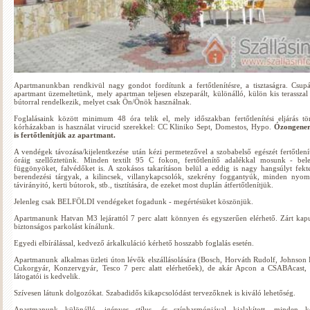
Apartmanunkban rendkivül nagy gondot fordítunk a fertőtlenítésre, a tisztaságra. Csu
apartmant üzemeltetünk, mely apartman teljesen elszeparált, különálló, külön kis terasszal 
bútorral rendelkezik, melyet csak Ön/Önök használnak.
Foglalásaink között minimum 48 óra telik el, mely időszakban fertőtlenítési eljárás tö
kórházakban is használat virucid szerekkel: CC Kliniko Sept, Domestos, Hypo.
Ózongener
is fertőtlenítjük az apartmant.
A vendégek távozása/kijelentkezése után kézi permetezővel a szobabelső egészét fertőtlení
óráig szellőztetünk. Minden textilt 95 C fokon, fertőtlenítő adalékkal mosunk - bel
függönyöket, falvédőket is. A szokásos takarításon belül a eddig is nagy hangsúlyt fekt
berendezési tárgyak, a kilincsek, villanykapcsolók, szekrény foggantyúk, minden nyo
távirányitó, kerti bútorok, stb., tisztítására, de ezeket most duplán átfertőtlenítjük.
Jelenleg csak BELFÖLDI vendégeket fogadunk - megértésüket köszönjük.
Apartmanunk Hatvan M3 lejárattól 7 perc alatt könnyen és egyszerűen elérhető. Zárt kap
biztonságos parkolást kínálunk.
Egyedi elbírálással, kedvező árkalkuláció kérhető hosszabb foglalás esetén.
Apartmanunk alkalmas üzleti úton lévők elszállásolására (Bosch, Horváth Rudolf, Johnson E
Cukorgyár, Konzervgyár, Tesco 7 perc alatt elérhetőek), de akár Apcon a CSABAcast, 
látogatói is kedvelik.
Szívesen látunk dolgozókat. Szabadidős kikapcsolódást tervezőknek is kiváló lehetőség.
Apartmanunk különálló, igényes stílus- és színharmóniával kialakított, minden k