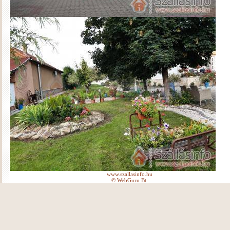
www.szallasinfo.hu
© WebGuru Bt.