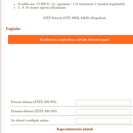
A szállás ára: 13.990 Ft / éj / apartman / 2 fő (minimum 2 éjszakás foglalástól)
3., 4. fő részére egyéni árkialakítás
SZÉP Kártyát (OTP, MKB, K&H) elfogadunk.
Foglalás
Kattintson a naptárban a kívánt érkezési napra!
Érkezés dátuma (ÉÉÉÉ-HH-NN):
Elutazás dátuma (ÉÉÉÉ-HH-NN):
Az érkező vendégek száma :
Kapcsolattartási adatok