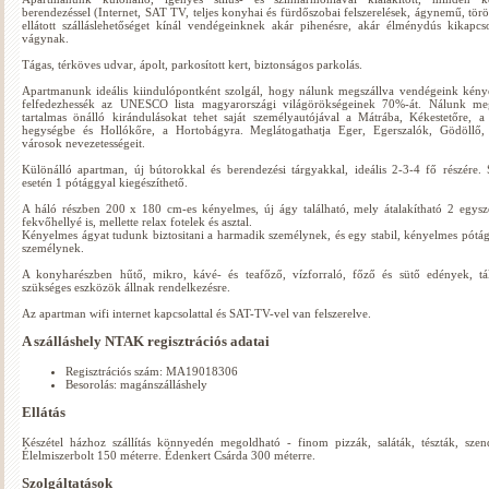
berendezéssel (Internet, SAT TV, teljes konyhai és fürdőszobai felszerelések, ágynemű, tör
ellátott szálláslehetőséget kínál vendégeinknek akár pihenésre, akár élménydús kikapcs
vágynak.
Tágas, térköves udvar, ápolt, parkosított kert, biztonságos parkolás.
Apartmanunk ideális kiindulópontként szolgál, hogy nálunk megszállva vendégeink kén
felfedezhessék az UNESCO lista magyarországi világörökségeinek 70%-át. Nálunk meg
tartalmas önálló kirándulásokat tehet saját személyautójával a Mátrába, Kékestetőre, a
hegységbe és Hollókőre, a Hortobágyra. Meglátogathatja Eger, Egerszalók, Gödöllő,
városok nevezetességeit.
Különálló apartman, új bútorokkal és berendezési tárgyakkal, ideális 2-3-4 fő részére.
esetén 1 pótággyal kiegészíthető.
A háló részben 200 x 180 cm-es kényelmes, új ágy található, mely átalakítható 2 egys
fekvőhellyé is, mellette relax fotelek és asztal.
Kényelmes ágyat tudunk biztositani a harmadik személynek, és egy stabil, kényelmes pótág
személynek.
A konyharészben hűtő, mikro, kávé- és teafőző, vízforraló, főző és sütő edények, tá
szükséges eszközök állnak rendelkezésre.
Az apartman wifi internet kapcsolattal és SAT-TV-vel van felszerelve.
A szálláshely NTAK regisztrációs adatai
Regisztrációs szám: MA19018306
Besorolás: magánszálláshely
Ellátás
Készétel házhoz szállítás könnyedén megoldható - finom pizzák, saláták, tészták, szen
Élelmiszerbolt 150 méterre. Édenkert Csárda 300 méterre.
Szolgáltatások