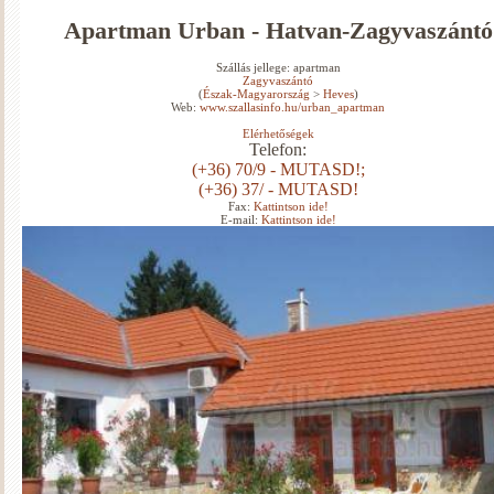
Apartman Urban - Hatvan-Zagyvaszántó
Szállás jellege: apartman
Zagyvaszántó
(
Észak-Magyarország
>
Heves
)
Web:
www.szallasinfo.hu/urban_apartman
Elérhetőségek
Telefon:
(+36) 70/9 - MUTASD!;
(+36) 37/ - MUTASD!
Fax:
Kattintson ide!
E-mail:
Kattintson ide!