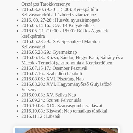
Országos Tarokkversenye
2016.03.20. (9:30 - 15.00): Kerékpártúra
Szilvásváradról a Lázbérci víztározóhoz
2016. 03. 27-28.: Húsvéti nyuszisimogató
2016.05.14-16.: CACIB Kutyakiállítás
2016.05. 21. (10:00 - 18:00): Bükk - Aggtelek
kerékpártúra
2016.05.28-29.: XV. Specialized Maraton
Szilvásvárad
2016.05.28-29.: Gyermeknap
2016.06.18.: Rózsa, Sándor, Hegyi-Kaló, Sáfrány és a
Macok - Termelői gasztronómia a Kerekerdőben
2016.07.15-17.: Ősember Fesztivál
2016.07.16.: Szabadtéri házibuli
2016.08.06.: XVI. Pisztráng Nap
2016.08.20.: XVI. Hagyományőrző Gulyásfőző
Verseny
2016.09.03.: XV. Szilva Nap
2016.09.24.: Szüreti Felvonulás
2016.10.08.: XIX. Szarvasgomba-vadászat
2016.10.08.: Kisvasút Nap tematikus túrákkal
2016.11.12.: Libabál