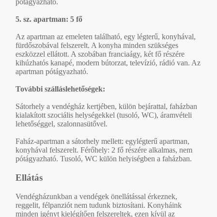
pótágyazható.
5. sz. apartman: 5 fő
Az apartman az emeleten található, egy légterű, konyhával,
fürdőszobával felszerelt. A konyha minden szükséges
eszközzel ellátott. A szobában franciaágy, két fő részére
kihúzhatós kanapé, modern bútorzat, televízió, rádió van. Az
apartman pótágyazható.
További szálláslehetőségek:
Sátorhely a vendégház kertjében, külön bejárattal, faházban
kialakított szociális helységekkel (tusoló, WC), áramvételi
lehetőséggel, szalonnasütővel.
Faház-apartman a sátorhely mellett: egylégterű apartman,
konyhával felszerelt. Férőhely: 2 fő részére alkalmas, nem
pótágyazható. Tusoló, WC külön helyiségben a faházban.
Ellátás
Vendégházunkban a vendégek önellátással érkeznek,
reggelit, félpanziót nem tudunk biztosítani. Konyháink
minden igényt kielégítően felszereltek, ezen kívül az