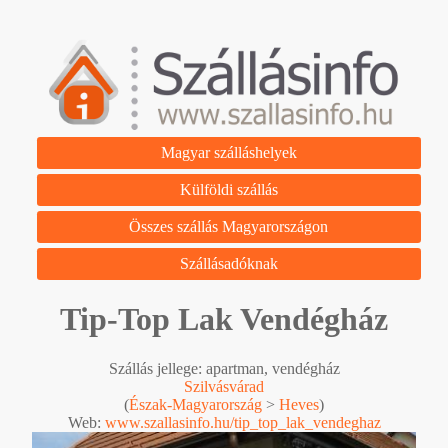
Magyar szálláshelyek
Külföldi szállás
Összes szállás Magyarországon
Szállásadóknak
Tip-Top Lak Vendégház
Szállás jellege: apartman, vendégház
Szilvásvárad
(
Észak-Magyarország
>
Heves
)
Web:
www.szallasinfo.hu/tip_top_lak_vendeghaz