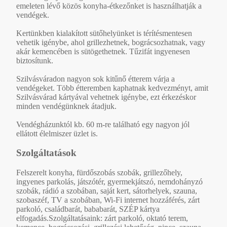
emeleten lévő közös konyha-étkezőnket is használhatják a
vendégek.
Kertünkben kialakított sütőhelyünket is térítésmentesen
vehetik igénybe, ahol grillezhetnek, bográcsozhatnak, vagy
akár kemencében is sütögethetnek. Tűzifát ingyenesen
biztosítunk.
Szilvásváradon nagyon sok kitűnő étterem várja a
vendégeket. Több étteremben kaphatnak kedvezményt, amit
Szilvásvárad kártyával vehetnek igénybe, ezt érkezéskor
minden vendégünknek átadjuk.
Vendégházunktól kb. 60 m-re található egy nagyon jól
ellátott élelmiszer üzlet is.
Szolgáltatások
Felszerelt konyha, fürdőszobás szobák, grillezőhely,
ingyenes parkolás, játszótér, gyermekjátszó, nemdohányzó
szobák, rádió a szobában, saját kert, sátorhelyek, szauna,
szobaszéf, TV a szobában, Wi-Fi internet hozzáférés, zárt
parkoló, családbarát, bababarát, SZÉP kártya
elfogadás.Szolgáltatásaink: zárt parkoló, oktató terem,