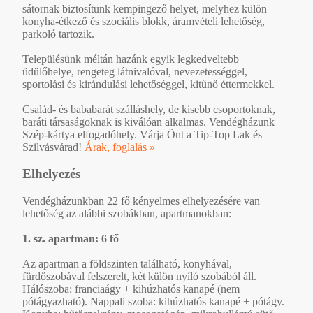
sátornak biztosítunk kempingező helyet, melyhez külön
konyha-étkező és szociális blokk, áramvételi lehetőség,
parkoló tartozik.
Településünk méltán hazánk egyik legkedveltebb
üdülőhelye, rengeteg látnivalóval, nevezetességgel,
sportolási és kirándulási lehetőséggel, kitűnő éttermekkel.
Család- és bababarát szálláshely, de kisebb csoportoknak,
baráti társaságoknak is kiválóan alkalmas. Vendégházunk
Szép-kártya elfogadóhely. Várja Önt a Tip-Top Lak és
Szilvásvárad!
Árak, foglalás »
Elhelyezés
Vendégházunkban 22 fő kényelmes elhelyezésére van
lehetőség az alábbi szobákban, apartmanokban:
1. sz. apartman: 6 fő
Az apartman a földszinten található, konyhával,
fürdőszobával felszerelt, két külön nyíló szobából áll.
Hálószoba: franciaágy + kihúzhatós kanapé (nem
pótágyazható). Nappali szoba: kihúzhatós kanapé + pótágy.