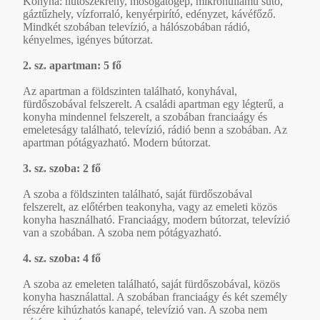
Konyha: hűtőszekrény, mosogatógép, mikrohullámú sütő,
gáztűzhely, vízforraló, kenyérpirító, edényzet, kávéfőző.
Mindkét szobában televízió, a hálószobában rádió,
kényelmes, igényes bútorzat.
2. sz. apartman: 5 fő
Az apartman a földszinten található, konyhával,
fürdőszobával felszerelt. A családi apartman egy légterű, a
konyha mindennel felszerelt, a szobában franciaágy és
emeleteságy található, televízió, rádió benn a szobában. Az
apartman pótágyazható. Modern bútorzat.
3. sz. szoba: 2 fő
A szoba a földszinten található, saját fürdőszobával
felszerelt, az előtérben teakonyha, vagy az emeleti közös
konyha használható. Franciaágy, modern bútorzat, televízió
van a szobában. A szoba nem pótágyazható.
4. sz. szoba: 4 fő
A szoba az emeleten található, saját fürdőszobával, közös
konyha használattal. A szobában franciaágy és két személy
részére kihúzhatós kanapé, televízió van. A szoba nem