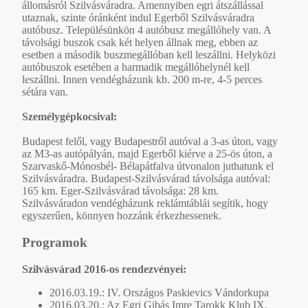
állomásról Szilvásváradra. Amennyiben egri átszállással
utaznak, szinte óránként indul Egerből Szilvásváradra
autóbusz. Településünkön 4 autóbusz megállóhely van. A
távolsági buszok csak két helyen állnak meg, ebben az
esetben a második buszmegállóban kell leszállni. Helyközi
autóbuszok esetében a harmadik megállóhelynél kell
leszállni. Innen vendégházunk kb. 200 m-re, 4-5 perces
sétára van.
Személygépkocsival:
Budapest felől, vagy Budapestről autóval a 3-as úton, vagy
az M3-as autópályán, majd Egerből kiérve a 25-ös úton, a
Szarvaskő-Mónosbél- Bélapátfalva útvonalon juthatunk el
Szilvásváradra. Budapest-Szilvásvárad távolsága autóval:
165 km. Eger-Szilvásvárad távolsága: 28 km.
Szilvásváradon vendégházunk reklámtáblái segítik, hogy
egyszerűen, könnyen hozzánk érkezhessenek.
Programok
Szilvásvárad 2016-os rendezvényei:
2016.03.19.: IV. Országos Paskievics Vándorkupa
2016.03.20.: Az Egri Gibás Imre Tarokk Klub IX.