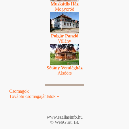
Muskátlis Ház
Mogyoród
Polgár Panzió
Villány
Sétány Vendégház
Alsóörs
Csomagok
További csomagajánlatok »
www.szallasinfo.hu
© WebGuru Bt.