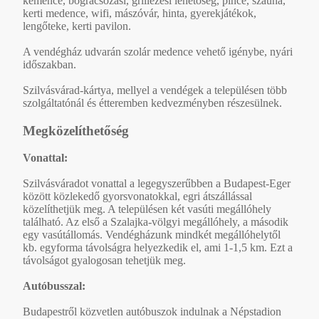
kemence, bográcsozási, grillezési lehetőség, pince, szauna,
kerti medence, wifi, mászóvár, hinta, gyerekjátékok,
lengőteke, kerti pavilon.
A vendégház udvarán szolár medence vehető igénybe, nyári
időszakban.
Szilvásvárad-kártya, mellyel a vendégek a településen több
szolgáltatónál és étteremben kedvezményben részesülnek.
Megközelíthetőség
Vonattal:
Szilvásváradot vonattal a legegyszerűbben a Budapest-Eger
között közlekedő gyorsvonatokkal, egri átszállással
közelíthetjük meg. A településen két vasúti megállóhely
található. Az első a Szalajka-völgyi megállóhely, a második
egy vasútállomás. Vendégházunk mindkét megállóhelytől
kb. egyforma távolságra helyezkedik el, ami 1-1,5 km. Ezt a
távolságot gyalogosan tehetjük meg.
Autóbusszal:
Budapestről közvetlen autóbuszok indulnak a Népstadion