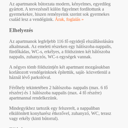
Az apartmanok bútorzata modern, kényelmes, egyedileg
gyártott. A tervezésnél külön figyelmet fordítottunk a
gyermekekre, hiszen reményeink szerint sok gyermekes
család lesz a vendégünk.
Árak, foglalás »
Elhelyezés
Az apartmanok legfeljebb 116 fő egyidejű elszállásolására
alkalmasak. Az emeleti részeken egy hálószoba-nappalis,
fürdőkádas, WC-s, erkélyes, a földszinten két hálószoba
nappalis, zuhanyzós, WC-s egységek vannak.
A négyes tömb földszintjén két apartmant mozgásukban
korlátozott vendégeinknek építettük, saját- közvetlenül a
háznál lévő parkolóval.
Férőhely tekintetében 2 hálószoba- nappalis (max. 6 fő
részére) és 1 hálószoba nappalis (max. 4 fő részére)
apartmannal rendelkezünk.
Mindegyikhez tartozik egy felszerelt, a nappaliban
elkülönített konyharész étkezővel, zuhanyzó, WC, terasz
vagy erkély (kinti bútorral).