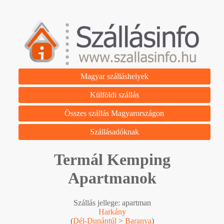
Magyar szálláshelyek
Külföldi szállás
Összes szállás Magyarországon
Szállásadóknak
Termál Kemping
Apartmanok
Szállás jellege: apartman
Harkány
(
Dél-Dunántúl
>
Baranya
)