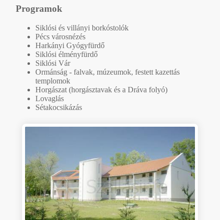
Programok
Siklósi és villányi borkóstolók
Pécs városnézés
Harkányi Gyógyfürdő
Siklósi élményfürdő
Siklósi Vár
Ormánság - falvak, múzeumok, festett kazettás
templomok
Horgászat (horgásztavak és a Dráva folyó)
Lovaglás
Sétakocsikázás