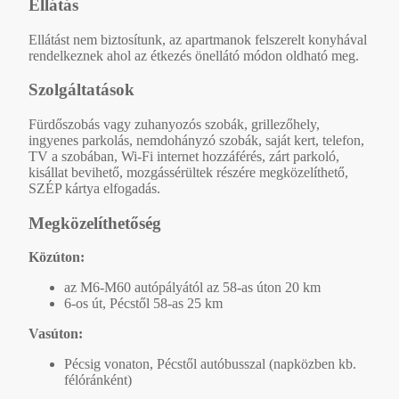
Ellátás
Ellátást nem biztosítunk, az apartmanok felszerelt konyhával
rendelkeznek ahol az étkezés önellátó módon oldható meg.
Szolgáltatások
Fürdőszobás vagy zuhanyozós szobák, grillezőhely,
ingyenes parkolás, nemdohányzó szobák, saját kert, telefon,
TV a szobában, Wi-Fi internet hozzáférés, zárt parkoló,
kisállat bevihető, mozgássérültek részére megközelíthető,
SZÉP kártya elfogadás.
Megközelíthetőség
Közúton:
az M6-M60 autópályától az 58-as úton 20 km
6-os út, Pécstől 58-as 25 km
Vasúton:
Pécsig vonaton, Pécstől autóbusszal (napközben kb.
félóránként)