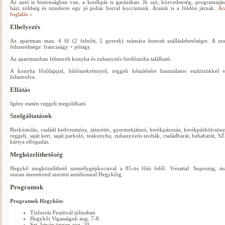
Az autó is biztonságban van, a kerékpár is garázsban. Jó szó, közvetlenség, programaján
házi zöldség és minderre egy jó pohár borral koccintunk. Áraink is a földön járnak.
Ár
foglalás »
Elhelyezés
Az apartman max. 4 fő (2 felnőtt, 2 gyerek) számára biztosít szálláslehetőséget. A sz
felszereltsége: franciaágy + pótágy.
Az apartmanban felszerelt konyha és zuhanyzós fürdőszoba található.
A konyha főzőlappal, hűtőszekrénnyel, reggeli készítésére használatos eszközökkel 
felszerelve.
Ellátás
Igény esetén reggeli megoldható.
Szolgáltatások
Borkóstolás, családi kedvezmény, játszótér, gyermekjátszó, kerékpározás, kerékpárkölcsönz
reggeli, saját kert, saját parkoló, teakonyha, zuhanyozós szobák, családbarát, bababarát, S
kártya elfogadás.
Megközelíthetőség
Hegykő megközelíthető személygépkocsival a 85-ös főút felől. Vonattal: Sopronig, m
onnan menetrend szerinti autóbusszal Hegykőig.
Programok
Programok Hegykőn:
Tízforrás Fesztivál júliusban
Hegykői Vigasságok aug. 7-8.
Szt. István ünnep aug. 20.