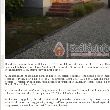
Hegykő a Fertőtől délre, a Hidegség és Fertőszéplak közötti lapályon elterülő falu. Há
határátkelőhelyhez is közel van Ausztria felé. Soprontól 20 km-re, Fertődtől 5 km-re épült 
Megközelíthető a 85. számú főútvonalról 2 km-re.
A leggazdagabb honfoglalás előtti és középkori történeti múlttal rendelkező Sopron meg
községek egyike. Már a Kr. e. 3. és 2. évezredben lakott volt. 1971-ben a Konyha-dűlő
hektáros területén gyógyhatású termálfürdőt építettek ki. A külterület északi oldala a Fer
Hanság Nemzeti Park része.
Apartmanunkat két felnőtt és két gyermek számára készítettük azoknak, akik a nyugalm
pihenést nagybetűvel írják. Az apartman 2010-ben készült el, teljesen új.
A kertben reggelizni, biciklis utánfutóval gyerekkel kirándulni, régi parasztasztal
vacsorázni, másoktól függetlenül, ahogy valóban pihentető. A szellemi fáradtságot tib
hangmasszázs, a testi kínokat frissítő masszázs pihenteti.