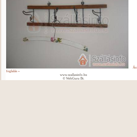
Ár
foglalás »
www.szallasinfo.hu
© WebGuru Bt.