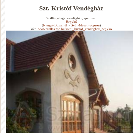
Szt. Kristóf Vendégház
Szállás jellege: vendégház, apartman
Hegykő
(
Nyugat-Dunántúl
>
Győr-Moson-Sopron
)
Web:
www.szallasinfo.hu/szent_kristof_vendeghaz_hegyko