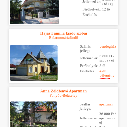
Jellemző ár:
/ fő / éj
Férőhelyek:
12 fő
Értékelés
Hajas Familia kiadó szobái
Balatonmáriafürdő
Szállás
vendégház
jellege:
6 800 Ft /
Jellemző ár:
szoba / éj
Férőhelyek:
8 fő
Értékelés
4 db
vélemény
Anna Zöldfenyő Apartman
Fonyód-Bélatelep
Szállás
apartman
jellege:
36 000 Ft /
Jellemző ár:
apartman /
éj