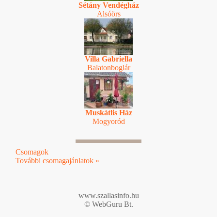
Sétány Vendégház
Alsóörs
Villa Gabriella
Balatonboglár
Muskátlis Ház
Mogyoród
Csomagok
További csomagajánlatok »
www.szallasinfo.hu
© WebGuru Bt.