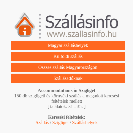
Magyar szálláshelyek
Külföldi szállás
Összes szállás Magyarországon
Szállásadóknak
Accommodations in Szigliget
150 db szigligeti és környéki szállás a megadott keresési
feltételek mellett
[ találatok: 31 - 35. ]
Keresési feltételek:
Szállás
/
Szigliget
/
Szálláshelyek