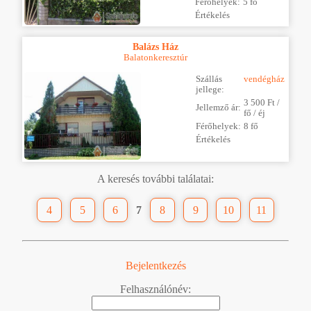
Férőhelyek:
5 fő
Értékelés
Balázs Ház
Balatonkeresztúr
Szállás
vendégház
jellege:
3 500 Ft /
Jellemző ár:
fő / éj
Férőhelyek:
8 fő
Értékelés
A keresés további találatai:
4
5
6
7
8
9
10
11
Bejelentkezés
Felhasználónév: