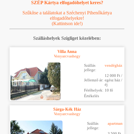
SZÉP Kártya elfogadóhelyet keres?
Szűkítse a találatokat a Széchenyi Pihenőkártya
elfogadóhelyekre!
(Kattintson ide!)
Szálláshelyek Szigliget közelében:
Villa Anna
Vonyarcvashegy
Szállás
vendégház
jellege:
12 000 Ft /
Jellemző ár:
egész ház /
éj
Férőhelyek:
10 fő
Értékelés
Sárga-Kék Ház
Vonyarcvashegy
Szállás
apartman
jellege:
3 500 Ft