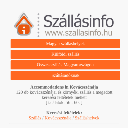
Magyar szálláshelyek
Külföldi szállás
Összes szállás Magyarországon
Szállásadóknak
Accommodations in Kovácsszénája
120 db kovácsszénájai és környéki szállás a megadott
keresési feltételek mellett
[ találatok: 56 - 60. ]
Keresési feltételek:
Szállás
/
Kovácsszénája
/
Szálláshelyek