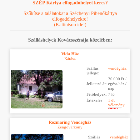
SZÉP Kártya elfogadóhelyet keres?
Szűkítse a találatokat a Széchenyi Pihenőkártya
elfogadóhelyekre!
(Kattintson ide!)
Szálláshelyek Kovácsszénája közelében:
Vida Ház
Kárász
Szállás
vendégház
jellege:
20 000 Ft /
Jellemző ár:
egész ház /
nap
Férőhelyek:
7 fő
Értékelés
1 db
vélemény
Rozmaring Vendégház
Zengővárkony
Szállás
vendégház