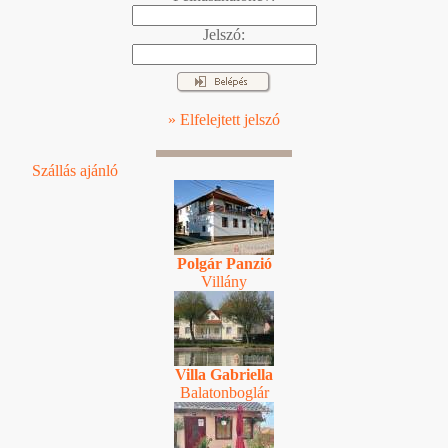
Jelszó:
» Elfelejtett jelszó
Szállás ajánló
Polgár Panzió
Villány
Villa Gabriella
Balatonboglár