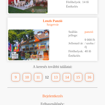
Férőhelyek:
14 fő
Értékelés
Lenzls Panzió
Szigetvár
Szállás
panzió
jellege:
9 000 Ft
Jellemző ár:
/ szoba /
éj
Férőhelyek:
40 fő
Értékelés
A keresés további találatai:
9
10
11
12
13
14
15
16
Bejelentkezés
Felhasználónév: