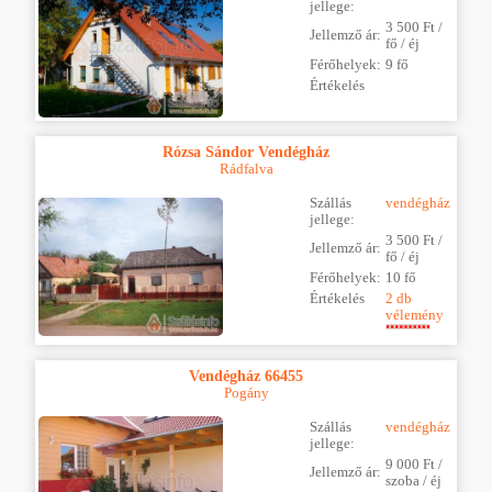
jellege:
3 500 Ft /
Jellemző ár:
fő / éj
Férőhelyek:
9 fő
Értékelés
Rózsa Sándor Vendégház
Rádfalva
Szállás
vendégház
jellege:
3 500 Ft /
Jellemző ár:
fő / éj
Férőhelyek:
10 fő
Értékelés
2 db
vélemény
Vendégház 66455
Pogány
Szállás
vendégház
jellege:
9 000 Ft /
Jellemző ár:
szoba / éj