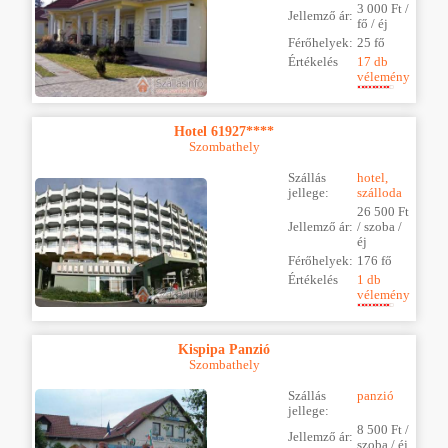
3 000 Ft /
Jellemző ár:
fő / éj
Férőhelyek:
25 fő
Értékelés
17 db
vélemény
Hotel 61927****
Szombathely
Szállás
hotel,
jellege:
szálloda
26 500 Ft
Jellemző ár:
/ szoba /
éj
Férőhelyek:
176 fő
Értékelés
1 db
vélemény
Kispipa Panzió
Szombathely
Szállás
panzió
jellege:
8 500 Ft /
Jellemző ár:
szoba / éj