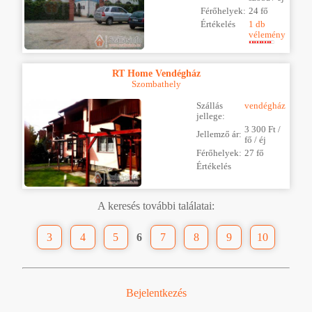
Férőhelyek:
24 fő
Értékelés
1 db
vélemény
RT Home Vendégház
Szombathely
Szállás
vendégház
jellege:
3 300 Ft /
Jellemző ár:
fő / éj
Férőhelyek:
27 fő
Értékelés
A keresés további találatai:
3
4
5
6
7
8
9
10
Bejelentkezés