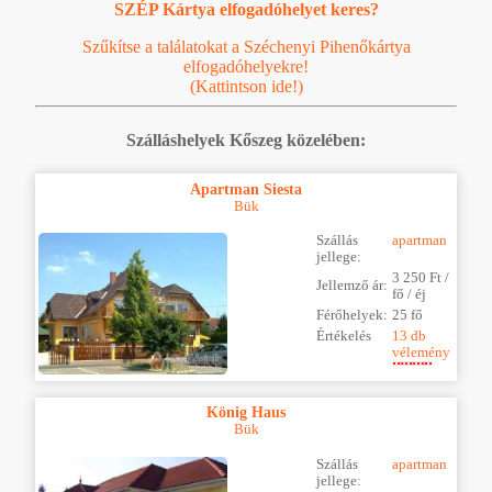
SZÉP Kártya elfogadóhelyet keres?
Szűkítse a találatokat a Széchenyi Pihenőkártya
elfogadóhelyekre!
(Kattintson ide!)
Szálláshelyek Kőszeg közelében:
Apartman Siesta
Bük
Szállás
apartman
jellege:
3 250 Ft /
Jellemző ár:
fő / éj
Férőhelyek:
25 fő
Értékelés
13 db
vélemény
König Haus
Bük
Szállás
apartman
jellege: