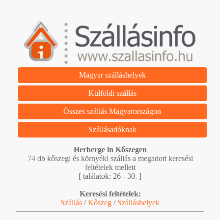
Magyar szálláshelyek
Külföldi szállás
Összes szállás Magyarországon
Szállásadóknak
Herberge in Kőszegen
74 db kőszegi és környéki szállás a megadott keresési
feltételek mellett
[ találatok: 26 - 30. ]
Keresési feltételek:
Szállás
/
Kőszeg
/
Szálláshelyek